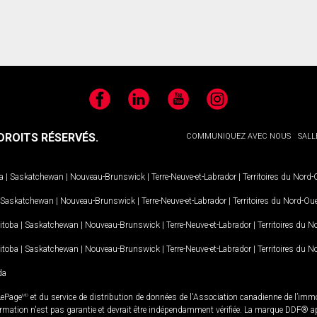
Facebook
LinkedIn
YouTube
Instagram
ROITS RÉSERVÉS.
COMMUNIQUEZ AVEC NOUS
SALL
a
|
Saskatchewan
|
Nouveau-Brunswick
|
Terre-Neuve-et-Labrador
|
Territoires du Nord
Saskatchewan
|
Nouveau-Brunswick
|
Terre-Neuve-et-Labrador
|
Territoires du Nord-Ou
itoba
|
Saskatchewan
|
Nouveau-Brunswick
|
Terre-Neuve-et-Labrador
|
Territoires du 
itoba
|
Saskatchewan
|
Nouveau-Brunswick
|
Terre-Neuve-et-Labrador
|
Territoires du 
da
LePage
MD
et du service de distribution de données de l'Association canadienne de l’im
rmation n'est pas garantie et devrait être indépendamment vérifiée. La marque DDF® appa