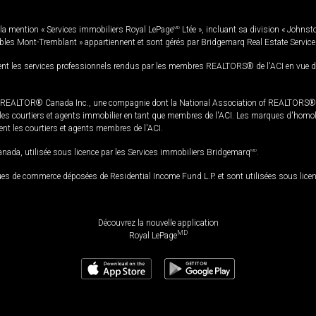
la mention « Services immobiliers Royal LePage
MD
Ltée », incluant sa division « Johnst
bles Mont-Tremblant » appartiennent et sont gérés par Bridgemarq Real Estate Servic
 les services professionnels rendus par les membres REALTORS® de l'ACI en vue de l'a
TOR® Canada Inc., une compagnie dont la National Association of REALTORS® et l'
s courtiers et agents immobilier en tant que membres de l'ACI. Les marques d'homolog
ssent les courtiers et agents membres de l'ACI.
da, utilisée sous licence par les Services immobiliers Bridgemarq
MD
.
s de commerce déposées de Residential Income Fund L.P. et sont utilisées sous lice
Découvrez la nouvelle application
MD
Royal LePage