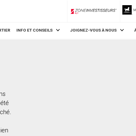
ZoneInvestisseurs RLP
RTIER
INFO ET CONSEILS
JOIGNEZ-VOUS À NOUS
ans
iété
rché.
ien