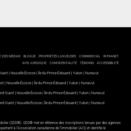
E DES MÉDIAS
BLOGUE
PROPRIÉTÉS LUXUEUSES
COMMERCIAL
INTRANET
AVIS JURIDIQUE
CONFIDENTIALITÉ
TÉMOINS
ACCESSIBILITÉ
-Ouest
|
Nouvelle-Écosse
|
Île-du-Prince-Édouard
|
Yukon
|
Nunavut
.
est
|
Nouvelle-Écosse
|
Île-du-Prince-Édouard
|
Yukon
|
Nunavut
.
Nord-Ouest
|
Nouvelle-Écosse
|
Île-du-Prince-Édouard
|
Yukon
|
Nunavut
Nord-Ouest
|
Nouvelle-Écosse
|
Île-du-Prince-Édouard
|
Yukon
|
Nunavut
mobilier (SDD®). SDD® met en référence des inscriptions tenues par des agences
rtient à l'Association canadienne de l’immobilier (ACI) et identifie le