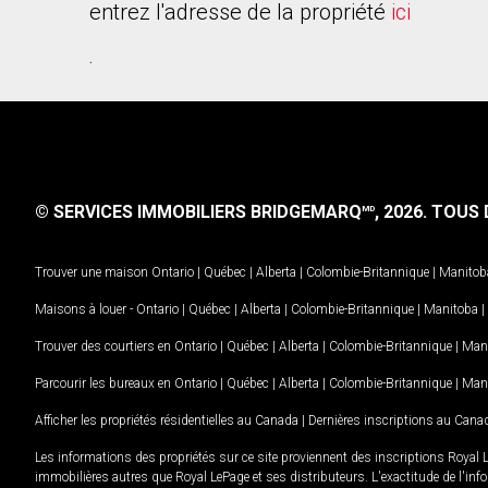
entrez l'adresse de la propriété
ici
.
© SERVICES IMMOBILIERS BRIDGEMARQ
, 2026.
TOUS D
MD
Trouver une maison
Ontario
|
Québec
|
Alberta
|
Colombie-Britannique
|
Manitob
Maisons à louer -
Ontario
|
Québec
|
Alberta
|
Colombie-Britannique
|
Manitoba
|
Trouver des courtiers en
Ontario
|
Québec
|
Alberta
|
Colombie-Britannique
|
Man
Parcourir les bureaux en
Ontario
|
Québec
|
Alberta
|
Colombie-Britannique
|
Man
Afficher les propriétés résidentielles au Canada
|
Dernières inscriptions au Cana
Les informations des propriétés sur ce site proviennent des inscriptions Royal 
immobilières autres que Royal LePage et ses distributeurs. L'exactitude de l'info