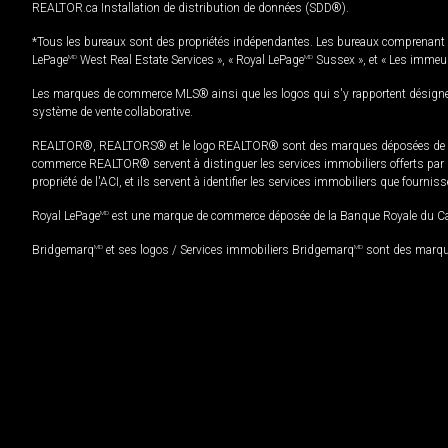
REALTOR.ca Installation de distribution de données (SDD®).
*Tous les bureaux sont des propriétés indépendantes. Les bureaux comprenant 
LePage
MD
West Real Estate Services », « Royal LePage
MD
Sussex », et « Les immeu
Les marques de commerce MLS® ainsi que les logos qui s'y rapportent désignent
système de vente collaborative.
REALTOR®, REALTORS® et le logo REALTOR® sont des marques déposées de REAL
commerce REALTOR® servent à distinguer les services immobiliers offerts par le
propriété de l'ACI, et ils servent à identifier les services immobiliers que fourni
Royal LePage
MD
est une marque de commerce déposée de la Banque Royale du Cana
Bridgemarq
MD
et ses logos / Services immobiliers Bridgemarq
MD
sont des marque