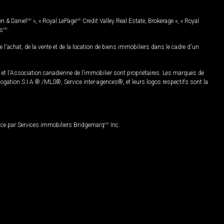
on & Daniel
MD
», « Royal LePage
MD
Credit Valley Real Estate, Brokerage », « Royal
es
MD
.
chat, de la vente et de la location de biens immobiliers dans le cadre d'un
Association canadienne de l’immobilier sont propriétaires. Les marques de
ation S.I.A.® /MLS®, Service inter-agences®, et leurs logos respectifs sont la
nce par Services immobiliers Bridgemarq
MD
Inc.