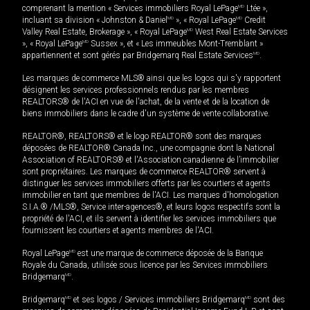
comprenant la mention « Services immobiliers Royal LePage
MD
Ltée »,
incluant sa division « Johnston & Daniel
MD
», « Royal LePage
MD
Credit
Valley Real Estate, Brokerage », « Royal LePage
MD
West Real Estate Services
», « Royal LePage
MD
Sussex », et « Les immeubles Mont-Tremblant »
appartiennent et sont gérés par Bridgemarq Real Estate Services
MD
.
Les marques de commerce MLS® ainsi que les logos qui s'y rapportent
désignent les services professionnels rendus par les membres
REALTORS® de l'ACI en vue de l'achat, de la vente et de la location de
biens immobiliers dans le cadre d'un système de vente collaborative.
REALTOR®, REALTORS® et le logo REALTOR® sont des marques
déposées de REALTOR® Canada Inc., une compagnie dont la National
Association of REALTORS® et l'Association canadienne de l’immobilier
sont propriétaires. Les marques de commerce REALTOR® servent à
distinguer les services immobiliers offerts par les courtiers et agents
immobilier en tant que membres de l'ACI. Les marques d'homologation
S.I.A.® /MLS®, Service inter-agences®, et leurs logos respectifs sont la
propriété de l'ACI, et ils servent à identifier les services immobiliers que
fournissent les courtiers et agents membres de l'ACI.
Royal LePage
MD
est une marque de commerce déposée de la Banque
Royale du Canada, utilisée sous licence par les Services immobiliers
Bridgemarq
MD
.
Bridgemarq
MD
et ses logos / Services immobiliers Bridgemarq
MD
sont des