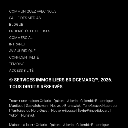
COMMUNIQUEZ AVEC NOUS
SALLE DES MÉDIAS
BLOGUE
PROPRIÉTÉS LUXUEUSES
COMMERCIAL
INTRANET
AVIS JURIDIQUE
CONFIDENTIALITÉ
TÉMOINS
ACCESSIBILITÉ
© SERVICES IMMOBILIERS BRIDGEMARQ
, 2026.
MD
TOUS DROITS RÉSERVÉS.
Trouver une maison
Ontario
|
Québec
|
Alberta
|
Colombie-Britannique
|
Manitoba
|
Saskatchewan
|
Nouveau-Brunswick
|
Terre-Neuve-et-Labrador
|
Territoires du Nord-Ouest
|
Nouvelle-Écosse
|
Île-du-Prince-Édouard
|
Yukon
|
Nunavut
.
Maisons à louer -
Ontario
|
Québec
|
Alberta
|
Colombie-Britannique
|