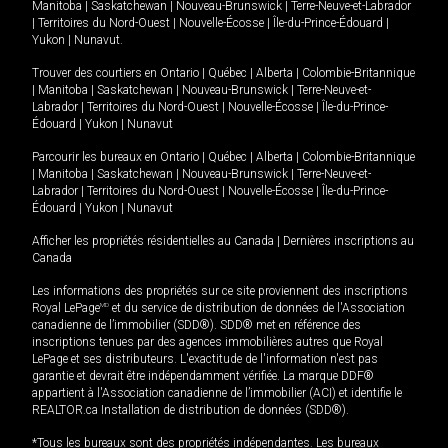
Manitoba
|
Saskatchewan
|
Nouveau-Brunswick
|
Terre-Neuve-et-Labrador
|
Territoires du Nord-Ouest
|
Nouvelle-Écosse
|
Île-du-Prince-Édouard
|
Yukon
|
Nunavut
.
Trouver des courtiers en
Ontario
|
Québec
|
Alberta
|
Colombie-Britannique
|
Manitoba
|
Saskatchewan
|
Nouveau-Brunswick
|
Terre-Neuve-et-
Labrador
|
Territoires du Nord-Ouest
|
Nouvelle-Écosse
|
Île-du-Prince-
Édouard
|
Yukon
|
Nunavut
Parcourir les bureaux en
Ontario
|
Québec
|
Alberta
|
Colombie-Britannique
|
Manitoba
|
Saskatchewan
|
Nouveau-Brunswick
|
Terre-Neuve-et-
Labrador
|
Territoires du Nord-Ouest
|
Nouvelle-Écosse
|
Île-du-Prince-
Édouard
|
Yukon
|
Nunavut
Afficher les propriétés résidentielles au Canada
|
Dernières inscriptions au
Canada
Les informations des propriétés sur ce site proviennent des inscriptions
Royal LePage
MD
et du service de distribution de données de l'Association
canadienne de l’immobilier (SDD®). SDD® met en référence des
inscriptions tenues par des agences immobilières autres que Royal
LePage et ses distributeurs. L'exactitude de l'information n'est pas
garantie et devrait être indépendamment vérifiée. La marque DDF®
appartient à l'Association canadienne de l’immobilier (ACI) et identifie le
REALTOR.ca Installation de distribution de données (SDD®).
*Tous les bureaux sont des propriétés indépendantes. Les bureaux