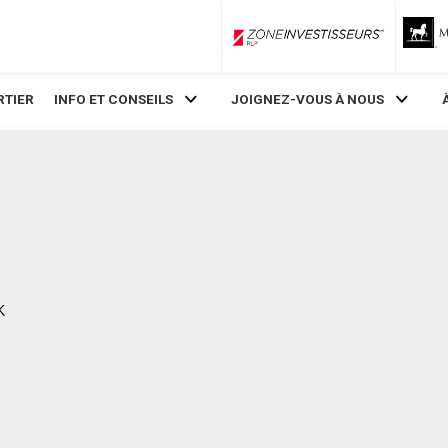
ZoneInvestisseurs RLP
RTIER
INFO ET CONSEILS
JOIGNEZ-VOUS À NOUS
k