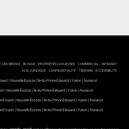
E DES MÉDIAS
BLOGUE
PROPRIÉTÉS LUXUEUSES
COMMERCIAL
INTRANET
AVIS JURIDIQUE
CONFIDENTIALITÉ
TÉMOINS
ACCESSIBILITÉ
-Ouest
|
Nouvelle-Écosse
|
Île-du-Prince-Édouard
|
Yukon
|
Nunavut
.
est
|
Nouvelle-Écosse
|
Île-du-Prince-Édouard
|
Yukon
|
Nunavut
.
Nord-Ouest
|
Nouvelle-Écosse
|
Île-du-Prince-Édouard
|
Yukon
|
Nunavut
Nord-Ouest
|
Nouvelle-Écosse
|
Île-du-Prince-Édouard
|
Yukon
|
Nunavut