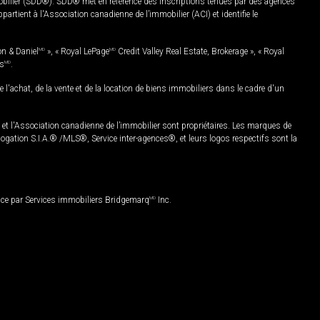
mobilier (SDD®). SDD® met en référence des inscriptions tenues par des agences
rtient à l'Association canadienne de l’immobilier (ACI) et identifie le
on & Daniel
MD
», « Royal LePage
MD
Credit Valley Real Estate, Brokerage », « Royal
es
MD
.
chat, de la vente et de la location de biens immobiliers dans le cadre d'un
Association canadienne de l’immobilier sont propriétaires. Les marques de
ation S.I.A.® /MLS®, Service inter-agences®, et leurs logos respectifs sont la
nce par Services immobiliers Bridgemarq
MD
Inc.