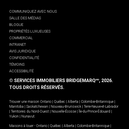
COMMUNIQUEZ AVEC NOUS
SALLE DES MÉDIAS
BLOGUE
PROPRIÉTÉS LUXUEUSES
COMMERCIAL
INTRANET
AVIS JURIDIQUE
CONFIDENTIALITÉ
TÉMOINS
ACCESSIBILITÉ
© SERVICES IMMOBILIERS BRIDGEMARQ
, 2026.
MD
TOUS DROITS RÉSERVÉS.
Trouver une maison
Ontario
|
Québec
|
Alberta
|
Colombie-Britannique
|
Manitoba
|
Saskatchewan
|
Nouveau-Brunswick
|
Terre-Neuve-et-Labrador
|
Territoires du Nord-Ouest
|
Nouvelle-Écosse
|
Île-du-Prince-Édouard
|
Yukon
|
Nunavut
.
Maisons à louer -
Ontario
|
Québec
|
Alberta
|
Colombie-Britannique
|