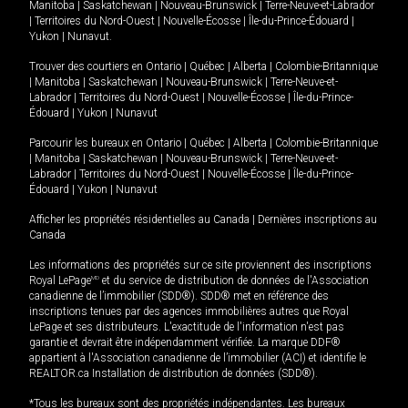
Manitoba
|
Saskatchewan
|
Nouveau-Brunswick
|
Terre-Neuve-et-Labrador
|
Territoires du Nord-Ouest
|
Nouvelle-Écosse
|
Île-du-Prince-Édouard
|
Yukon
|
Nunavut
.
Trouver des courtiers en
Ontario
|
Québec
|
Alberta
|
Colombie-Britannique
|
Manitoba
|
Saskatchewan
|
Nouveau-Brunswick
|
Terre-Neuve-et-
Labrador
|
Territoires du Nord-Ouest
|
Nouvelle-Écosse
|
Île-du-Prince-
Édouard
|
Yukon
|
Nunavut
Parcourir les bureaux en
Ontario
|
Québec
|
Alberta
|
Colombie-Britannique
|
Manitoba
|
Saskatchewan
|
Nouveau-Brunswick
|
Terre-Neuve-et-
Labrador
|
Territoires du Nord-Ouest
|
Nouvelle-Écosse
|
Île-du-Prince-
Édouard
|
Yukon
|
Nunavut
Afficher les propriétés résidentielles au Canada
|
Dernières inscriptions au
Canada
Les informations des propriétés sur ce site proviennent des inscriptions
Royal LePage
MD
et du service de distribution de données de l'Association
canadienne de l’immobilier (SDD®). SDD® met en référence des
inscriptions tenues par des agences immobilières autres que Royal
LePage et ses distributeurs. L'exactitude de l'information n'est pas
garantie et devrait être indépendamment vérifiée. La marque DDF®
appartient à l'Association canadienne de l’immobilier (ACI) et identifie le
REALTOR.ca Installation de distribution de données (SDD®).
*Tous les bureaux sont des propriétés indépendantes. Les bureaux