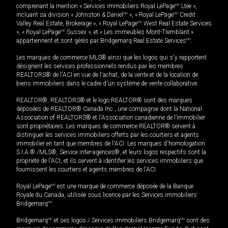
comprenant la mention « Services immobiliers Royal LePage
MD
Ltée »,
incluant sa division « Johnston & Daniel
MD
», « Royal LePage
MD
Credit
Valley Real Estate, Brokerage », « Royal LePage
MD
West Real Estate Services
», « Royal LePage
MD
Sussex », et « Les immeubles Mont-Tremblant »
appartiennent et sont gérés par Bridgemarq Real Estate Services
MD
.
Les marques de commerce MLS® ainsi que les logos qui s'y rapportent
désignent les services professionnels rendus par les membres
REALTORS® de l'ACI en vue de l'achat, de la vente et de la location de
biens immobiliers dans le cadre d'un système de vente collaborative.
REALTOR®, REALTORS® et le logo REALTOR® sont des marques
déposées de REALTOR® Canada Inc., une compagnie dont la National
Association of REALTORS® et l'Association canadienne de l’immobilier
sont propriétaires. Les marques de commerce REALTOR® servent à
distinguer les services immobiliers offerts par les courtiers et agents
immobilier en tant que membres de l'ACI. Les marques d'homologation
S.I.A.® /MLS®, Service inter-agences®, et leurs logos respectifs sont la
propriété de l'ACI, et ils servent à identifier les services immobiliers que
fournissent les courtiers et agents membres de l'ACI.
Royal LePage
MD
est une marque de commerce déposée de la Banque
Royale du Canada, utilisée sous licence par les Services immobiliers
Bridgemarq
MD
.
Bridgemarq
MD
et ses logos / Services immobiliers Bridgemarq
MD
sont des