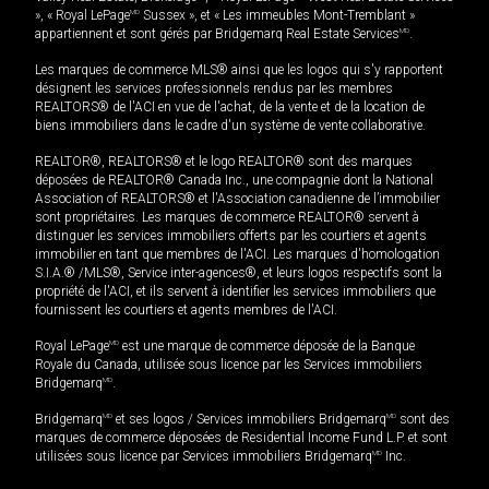
», « Royal LePage
MD
Sussex », et « Les immeubles Mont-Tremblant »
appartiennent et sont gérés par Bridgemarq Real Estate Services
MD
.
Les marques de commerce MLS® ainsi que les logos qui s'y rapportent
désignent les services professionnels rendus par les membres
REALTORS® de l'ACI en vue de l'achat, de la vente et de la location de
biens immobiliers dans le cadre d'un système de vente collaborative.
REALTOR®, REALTORS® et le logo REALTOR® sont des marques
déposées de REALTOR® Canada Inc., une compagnie dont la National
Association of REALTORS® et l'Association canadienne de l’immobilier
sont propriétaires. Les marques de commerce REALTOR® servent à
distinguer les services immobiliers offerts par les courtiers et agents
immobilier en tant que membres de l'ACI. Les marques d'homologation
S.I.A.® /MLS®, Service inter-agences®, et leurs logos respectifs sont la
propriété de l'ACI, et ils servent à identifier les services immobiliers que
fournissent les courtiers et agents membres de l'ACI.
Royal LePage
MD
est une marque de commerce déposée de la Banque
Royale du Canada, utilisée sous licence par les Services immobiliers
Bridgemarq
MD
.
Bridgemarq
MD
et ses logos / Services immobiliers Bridgemarq
MD
sont des
marques de commerce déposées de Residential Income Fund L.P. et sont
utilisées sous licence par Services immobiliers Bridgemarq
MD
Inc.