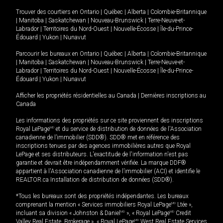
Trouver des courtiers en
Ontario
|
Québec
|
Alberta
|
Colombie-Britannique
|
Manitoba
|
Saskatchewan
|
Nouveau-Brunswick
|
Terre-Neuve-et-
Labrador
|
Territoires du Nord-Ouest
|
Nouvelle-Écosse
|
Île-du-Prince-
Édouard
|
Yukon
|
Nunavut
Parcourir les bureaux en
Ontario
|
Québec
|
Alberta
|
Colombie-Britannique
|
Manitoba
|
Saskatchewan
|
Nouveau-Brunswick
|
Terre-Neuve-et-
Labrador
|
Territoires du Nord-Ouest
|
Nouvelle-Écosse
|
Île-du-Prince-
Édouard
|
Yukon
|
Nunavut
Afficher les propriétés résidentielles au Canada
|
Dernières inscriptions au
Canada
Les informations des propriétés sur ce site proviennent des inscriptions
Royal LePage
MD
et du service de distribution de données de l'Association
canadienne de l’immobilier (SDD®). SDD® met en référence des
inscriptions tenues par des agences immobilières autres que Royal
LePage et ses distributeurs. L'exactitude de l'information n'est pas
garantie et devrait être indépendamment vérifiée. La marque DDF®
appartient à l'Association canadienne de l’immobilier (ACI) et identifie le
REALTOR.ca Installation de distribution de données (SDD®).
*Tous les bureaux sont des propriétés indépendantes. Les bureaux
comprenant la mention « Services immobiliers Royal LePage
MD
Ltée »,
incluant sa division « Johnston & Daniel
MD
», « Royal LePage
MD
Credit
Valley Real Estate, Brokerage », « Royal LePage
MD
West Real Estate Services