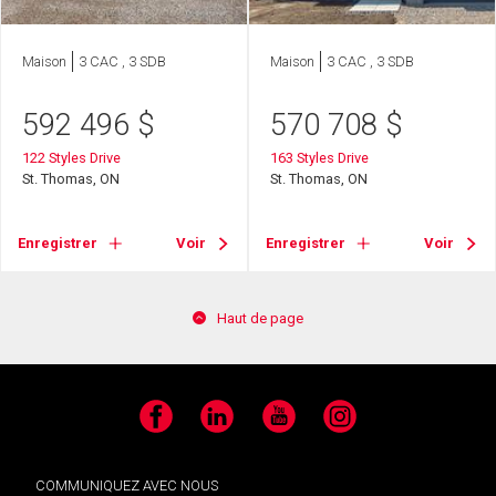
Maison
3 CAC , 3 SDB
Maison
3 CAC , 3 SDB
592 496
$
570 708
$
122 Styles Drive
163 Styles Drive
St. Thomas, ON
St. Thomas, ON
Enregistrer
Voir
Enregistrer
Voir
Haut de page
Facebook
LinkedIn
YouTube
Instagram
COMMUNIQUEZ AVEC NOUS