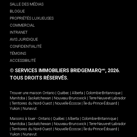
SALLE DES MÉDIAS
BLOGUE
PROPRIÉTÉS LUXUEUSES
COMMERCIAL
INTRANET
AVIS JURIDIQUE
CONFIDENTIALITÉ
TÉMOINS
ACCESSIBILITÉ
© SERVICES IMMOBILIERS BRIDGEMARQ
, 2026.
MD
TOUS DROITS RÉSERVÉS.
Trouver une maison
Ontario
|
Québec
|
Alberta
|
Colombie-Britannique
|
Manitoba
|
Saskatchewan
|
Nouveau-Brunswick
|
Terre-Neuve-et-Labrador
|
Territoires du Nord-Ouest
|
Nouvelle-Écosse
|
Île-du-Prince-Édouard
|
Yukon
|
Nunavut
.
Maisons à louer -
Ontario
|
Québec
|
Alberta
|
Colombie-Britannique
|
Manitoba
|
Saskatchewan
|
Nouveau-Brunswick
|
Terre-Neuve-et-Labrador
|
Territoires du Nord-Ouest
|
Nouvelle-Écosse
|
Île-du-Prince-Édouard
|
Yukon
|
Nunavut
.