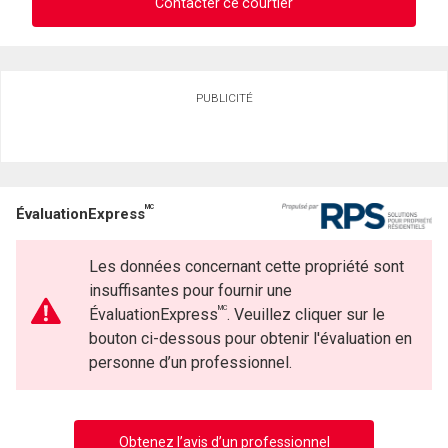
Contacter ce courtier
Demander des infos sur cette inscription
PUBLICITÉ
Prénom
et
Nom
Courriel
MC
ÉvaluationExpress
Téléphone
(Optionnel)
Les données concernant cette propriété sont
Message
insuffisantes pour fournir une
MC
ÉvaluationExpress
. Veuillez cliquer sur le
bouton ci-dessous pour obtenir l'évaluation en
personne d’un professionnel.
Obtenez l’avis d’un professionnel