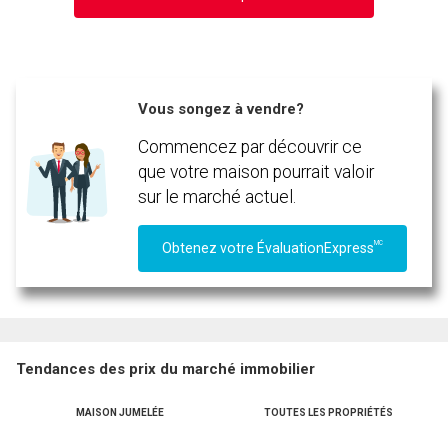
Vous songez à vendre?
En cliquant sur le bouton « soumettre », vous consentez à nos conditions d'utilisation et
Commencez par découvrir ce
vous nous fournissez l'autorisation écrite de communiquer avec vous.
que votre maison pourrait valoir
sur le marché actuel.
MC
Obtenez votre ÉvaluationExpress
Tendances des prix du marché immobilier
MAISON JUMELÉE
TOUTES LES PROPRIÉTÉS