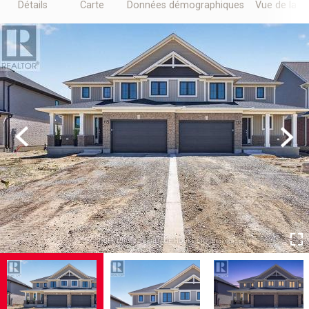
Détails
Carte
Données démographiques
Vue de la r
Previous
Next