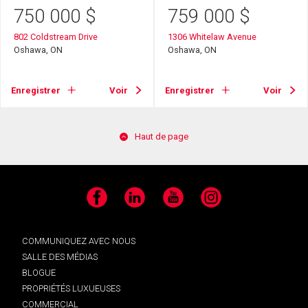
750 000
$
759 000
$
802 Coldstream Drive
1306 Whitelaw Avenue
Oshawa, ON
Oshawa, ON
Enregistrer
Voir
Enregistrer
Voir
Haut de page
Facebook
LinkedIn
YouTube
Instagram
COMMUNIQUEZ AVEC NOUS
SALLE DES MÉDIAS
BLOGUE
PROPRIÉTÉS LUXUEUSES
COMMERCIAL