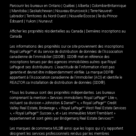
Parcourir les bureaux en
Ontario
|
Québec
|
Alberta
|
Colombie-Britannique
|
Manitoba
|
Saskatchewan
|
Nouveau-Brunswick
|
Terre-Neuve-et-
Labrador
|
Territoires du Nord-Ouest
|
Nouvelle-Écosse
|
Île-du-Prince-
Édouard
|
Yukon
|
Nunavut
Afficher les propriétés résidentielles au Canada
|
Dernières inscriptions au
Canada
Les informations des propriétés sur ce site proviennent des inscriptions
Royal LePage
MD
et du service de distribution de données de l'Association
canadienne de l’immobilier (SDD®). SDD® met en référence des
inscriptions tenues par des agences immobilières autres que Royal
LePage et ses distributeurs. L'exactitude de l'information n'est pas
garantie et devrait être indépendamment vérifiée. La marque DDF®
appartient à l'Association canadienne de l’immobilier (ACI) et identifie le
REALTOR.ca Installation de distribution de données (SDD®).
*Tous les bureaux sont des propriétés indépendantes. Les bureaux
comprenant la mention « Services immobiliers Royal LePage
MD
Ltée »,
incluant sa division « Johnston & Daniel
MD
», « Royal LePage
MD
Credit
Valley Real Estate, Brokerage », « Royal LePage
MD
West Real Estate Services
», « Royal LePage
MD
Sussex », et « Les immeubles Mont-Tremblant »
appartiennent et sont gérés par Bridgemarq Real Estate Services
MD
.
Les marques de commerce MLS® ainsi que les logos qui s'y rapportent
désignent les services professionnels rendus par les membres