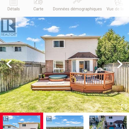
Détails
Carte
Données démographiques
Vue de la r
Previous
Next