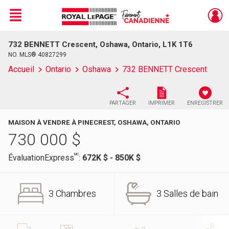
Menu
732 BENNETT Crescent, Oshawa, Ontario, L1K 1T6
Live
En Direct
NO. MLS® 40827299
Accueil
Ontario
Oshawa
732 BENNETT Crescent
PARTAGER
IMPRIMER
ENREGISTRER
MAISON À VENDRE À PINECREST, OSHAWA, ONTARIO
730 000
$
MC
ÉvaluationExpress
:
672K $ - 850K $
3 Chambres
3 Salles de bain