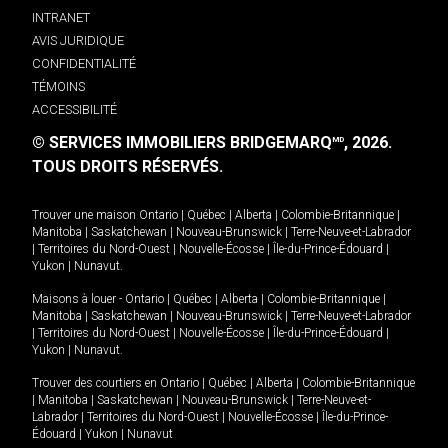
INTRANET
AVIS JURIDIQUE
CONFIDENTIALITÉ
TÉMOINS
ACCESSIBILITÉ
© SERVICES IMMOBILIERS BRIDGEMARQ
, 2026.
MD
TOUS DROITS RÉSERVÉS.
Trouver une maison
Ontario
|
Québec
|
Alberta
|
Colombie-Britannique
|
Manitoba
|
Saskatchewan
|
Nouveau-Brunswick
|
Terre-Neuve-et-Labrador
|
Territoires du Nord-Ouest
|
Nouvelle-Écosse
|
Île-du-Prince-Édouard
|
Yukon
|
Nunavut
.
Maisons à louer -
Ontario
|
Québec
|
Alberta
|
Colombie-Britannique
|
Manitoba
|
Saskatchewan
|
Nouveau-Brunswick
|
Terre-Neuve-et-Labrador
|
Territoires du Nord-Ouest
|
Nouvelle-Écosse
|
Île-du-Prince-Édouard
|
Yukon
|
Nunavut
.
Trouver des courtiers en
Ontario
|
Québec
|
Alberta
|
Colombie-Britannique
|
Manitoba
|
Saskatchewan
|
Nouveau-Brunswick
|
Terre-Neuve-et-
Labrador
|
Territoires du Nord-Ouest
|
Nouvelle-Écosse
|
Île-du-Prince-
Édouard
|
Yukon
|
Nunavut