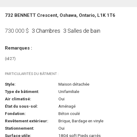
732 BENNETT Crescent, Oshawa, Ontario, L1K 1T6
3 Chambres
3 Salles de bain
730 000
$
Remarques :
(id:27)
PARTICULARITÉS DU BÂTIMENT :
Style:
Maison détachée
Type de bâtiment:
Unifamiliale
Air climatisé:
Oui
État du sous-sol:
Aménagé
Fondation:
Béton coulé
Revêtement extérieur:
Brique, Bardage en vinyle
Stationnement:
Oui
Surface utile:
1804 sqft Pieds carrés