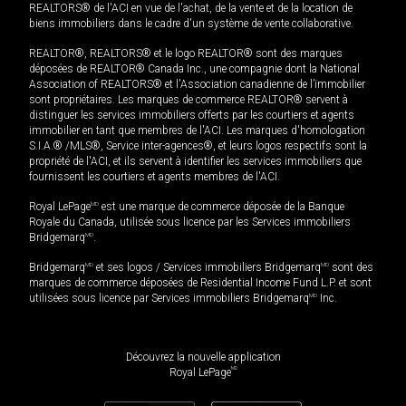
REALTORS® de l'ACI en vue de l'achat, de la vente et de la location de
biens immobiliers dans le cadre d'un système de vente collaborative.
REALTOR®, REALTORS® et le logo REALTOR® sont des marques
déposées de REALTOR® Canada Inc., une compagnie dont la National
Association of REALTORS® et l'Association canadienne de l’immobilier
sont propriétaires. Les marques de commerce REALTOR® servent à
distinguer les services immobiliers offerts par les courtiers et agents
immobilier en tant que membres de l'ACI. Les marques d'homologation
S.I.A.® /MLS®, Service inter-agences®, et leurs logos respectifs sont la
propriété de l'ACI, et ils servent à identifier les services immobiliers que
fournissent les courtiers et agents membres de l'ACI.
Royal LePage
MD
est une marque de commerce déposée de la Banque
Royale du Canada, utilisée sous licence par les Services immobiliers
Bridgemarq
MD
.
Bridgemarq
MD
et ses logos / Services immobiliers Bridgemarq
MD
sont des
marques de commerce déposées de Residential Income Fund L.P. et sont
utilisées sous licence par Services immobiliers Bridgemarq
MD
Inc.
Découvrez la nouvelle application
MD
Royal LePage