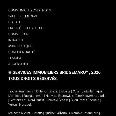
COMMUNIQUEZ AVEC NOUS
SALLE DES MÉDIAS
BLOGUE
PROPRIÉTÉS LUXUEUSES
COMMERCIAL
INTRANET
AVIS JURIDIQUE
CONFIDENTIALITÉ
TÉMOINS
ACCESSIBILITÉ
© SERVICES IMMOBILIERS BRIDGEMARQ
, 2026.
MD
TOUS DROITS RÉSERVÉS.
Trouver une maison
Ontario
|
Québec
|
Alberta
|
Colombie-Britannique
|
Manitoba
|
Saskatchewan
|
Nouveau-Brunswick
|
Terre-Neuve-et-Labrador
|
Territoires du Nord-Ouest
|
Nouvelle-Écosse
|
Île-du-Prince-Édouard
|
Yukon
|
Nunavut
.
Maisons à louer -
Ontario
|
Québec
|
Alberta
|
Colombie-Britannique
|