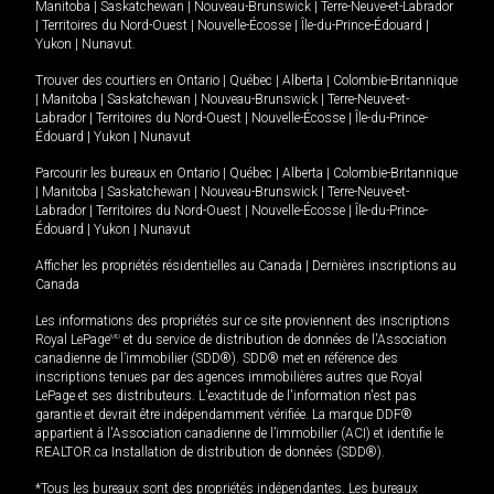
Manitoba
|
Saskatchewan
|
Nouveau-Brunswick
|
Terre-Neuve-et-Labrador
|
Territoires du Nord-Ouest
|
Nouvelle-Écosse
|
Île-du-Prince-Édouard
|
Yukon
|
Nunavut
.
Trouver des courtiers en
Ontario
|
Québec
|
Alberta
|
Colombie-Britannique
|
Manitoba
|
Saskatchewan
|
Nouveau-Brunswick
|
Terre-Neuve-et-
Labrador
|
Territoires du Nord-Ouest
|
Nouvelle-Écosse
|
Île-du-Prince-
Édouard
|
Yukon
|
Nunavut
Parcourir les bureaux en
Ontario
|
Québec
|
Alberta
|
Colombie-Britannique
|
Manitoba
|
Saskatchewan
|
Nouveau-Brunswick
|
Terre-Neuve-et-
Labrador
|
Territoires du Nord-Ouest
|
Nouvelle-Écosse
|
Île-du-Prince-
Édouard
|
Yukon
|
Nunavut
Afficher les propriétés résidentielles au Canada
|
Dernières inscriptions au
Canada
Les informations des propriétés sur ce site proviennent des inscriptions
Royal LePage
MD
et du service de distribution de données de l'Association
canadienne de l’immobilier (SDD®). SDD® met en référence des
inscriptions tenues par des agences immobilières autres que Royal
LePage et ses distributeurs. L'exactitude de l'information n'est pas
garantie et devrait être indépendamment vérifiée. La marque DDF®
appartient à l'Association canadienne de l’immobilier (ACI) et identifie le
REALTOR.ca Installation de distribution de données (SDD®).
*Tous les bureaux sont des propriétés indépendantes. Les bureaux