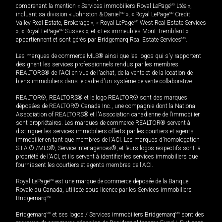
comprenant la mention « Services immobiliers Royal LePage
MD
Ltée »,
incluant sa division « Johnston & Daniel
MD
», « Royal LePage
MD
Credit
Valley Real Estate, Brokerage », « Royal LePage
MD
West Real Estate Services
», « Royal LePage
MD
Sussex », et « Les immeubles Mont-Tremblant »
appartiennent et sont gérés par Bridgemarq Real Estate Services
MD
.
Les marques de commerce MLS® ainsi que les logos qui s'y rapportent
désignent les services professionnels rendus par les membres
REALTORS® de l'ACI en vue de l'achat, de la vente et de la location de
biens immobiliers dans le cadre d'un système de vente collaborative.
REALTOR®, REALTORS® et le logo REALTOR® sont des marques
déposées de REALTOR® Canada Inc., une compagnie dont la National
Association of REALTORS® et l'Association canadienne de l’immobilier
sont propriétaires. Les marques de commerce REALTOR® servent à
distinguer les services immobiliers offerts par les courtiers et agents
immobilier en tant que membres de l'ACI. Les marques d'homologation
S.I.A.® /MLS®, Service inter-agences®, et leurs logos respectifs sont la
propriété de l'ACI, et ils servent à identifier les services immobiliers que
fournissent les courtiers et agents membres de l'ACI.
Royal LePage
MD
est une marque de commerce déposée de la Banque
Royale du Canada, utilisée sous licence par les Services immobiliers
Bridgemarq
MD
.
Bridgemarq
MD
et ses logos / Services immobiliers Bridgemarq
MD
sont des