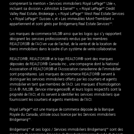
comprenant la mention « Services immobiliers Royal LePage
MD
Ltée »,
incluant sa division « Johnston & Daniel
MD
», « Royal LePage
MD
Credit
Valley Real Estate, Brokerage », « Royal LePage
MD
West Real Estate Services
», « Royal LePage
MD
Sussex », et « Les immeubles Mont-Tremblant »
appartiennent et sont gérés par Bridgemarq Real Estate Services
MD
.
Les marques de commerce MLS® ainsi que les logos qui s'y rapportent
désignent les services professionnels rendus par les membres
REALTORS® de l'ACI en vue de l'achat, de la vente et de la location de
biens immobiliers dans le cadre d'un système de vente collaborative.
REALTOR®, REALTORS® et le logo REALTOR® sont des marques
déposées de REALTOR® Canada Inc., une compagnie dont la National
Association of REALTORS® et l'Association canadienne de l’immobilier
sont propriétaires. Les marques de commerce REALTOR® servent à
distinguer les services immobiliers offerts par les courtiers et agents
immobilier en tant que membres de l'ACI. Les marques d'homologation
S.I.A.® /MLS®, Service inter-agences®, et leurs logos respectifs sont la
propriété de l'ACI, et ils servent à identifier les services immobiliers que
fournissent les courtiers et agents membres de l'ACI.
Royal LePage
MD
est une marque de commerce déposée de la Banque
Royale du Canada, utilisée sous licence par les Services immobiliers
Bridgemarq
MD
.
Bridgemarq
MD
et ses logos / Services immobiliers Bridgemarq
MD
sont des