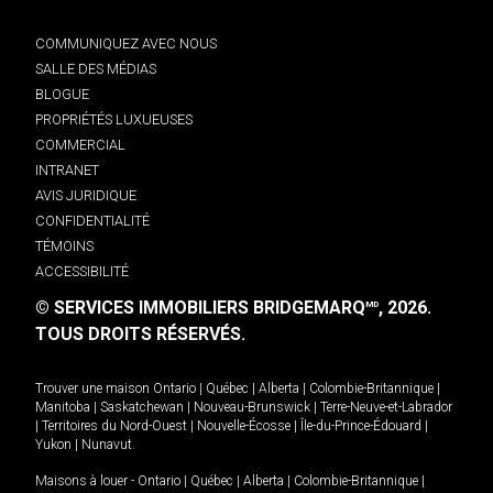
COMMUNIQUEZ AVEC NOUS
SALLE DES MÉDIAS
BLOGUE
PROPRIÉTÉS LUXUEUSES
COMMERCIAL
INTRANET
AVIS JURIDIQUE
CONFIDENTIALITÉ
TÉMOINS
ACCESSIBILITÉ
© SERVICES IMMOBILIERS BRIDGEMARQ
, 2026.
MD
TOUS DROITS RÉSERVÉS.
Trouver une maison
Ontario
|
Québec
|
Alberta
|
Colombie-Britannique
|
Manitoba
|
Saskatchewan
|
Nouveau-Brunswick
|
Terre-Neuve-et-Labrador
|
Territoires du Nord-Ouest
|
Nouvelle-Écosse
|
Île-du-Prince-Édouard
|
Yukon
|
Nunavut
.
Maisons à louer -
Ontario
|
Québec
|
Alberta
|
Colombie-Britannique
|