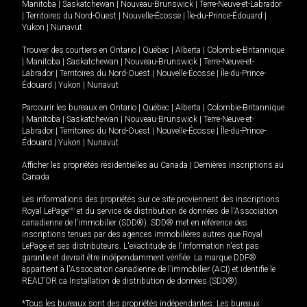
Manitoba
|
Saskatchewan
|
Nouveau-Brunswick
|
Terre-Neuve-et-Labrador
|
Territoires du Nord-Ouest
|
Nouvelle-Écosse
|
Île-du-Prince-Édouard
|
Yukon
|
Nunavut
.
Trouver des courtiers en
Ontario
|
Québec
|
Alberta
|
Colombie-Britannique
|
Manitoba
|
Saskatchewan
|
Nouveau-Brunswick
|
Terre-Neuve-et-
Labrador
|
Territoires du Nord-Ouest
|
Nouvelle-Écosse
|
Île-du-Prince-
Édouard
|
Yukon
|
Nunavut
Parcourir les bureaux en
Ontario
|
Québec
|
Alberta
|
Colombie-Britannique
|
Manitoba
|
Saskatchewan
|
Nouveau-Brunswick
|
Terre-Neuve-et-
Labrador
|
Territoires du Nord-Ouest
|
Nouvelle-Écosse
|
Île-du-Prince-
Édouard
|
Yukon
|
Nunavut
Afficher les propriétés résidentielles au Canada
|
Dernières inscriptions au
Canada
Les informations des propriétés sur ce site proviennent des inscriptions
Royal LePage
MD
et du service de distribution de données de l'Association
canadienne de l’immobilier (SDD®). SDD® met en référence des
inscriptions tenues par des agences immobilières autres que Royal
LePage et ses distributeurs. L'exactitude de l'information n'est pas
garantie et devrait être indépendamment vérifiée. La marque DDF®
appartient à l'Association canadienne de l’immobilier (ACI) et identifie le
REALTOR.ca Installation de distribution de données (SDD®).
*Tous les bureaux sont des propriétés indépendantes. Les bureaux