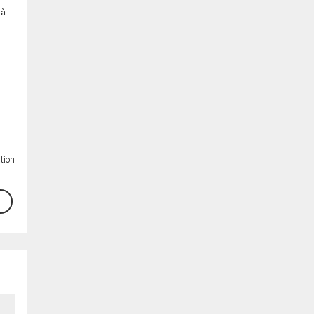
 à
tion