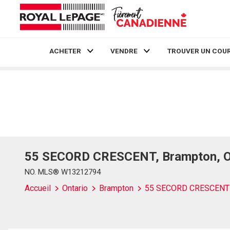
ACHETER
VENDRE
TROUVER UN COUR
Live
En Direct
55 SECORD CRESCENT, Brampton, On
NO. MLS® W13212794
Accueil
Ontario
Brampton
55 SECORD CRESCENT