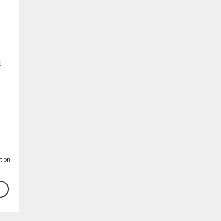
d
tion