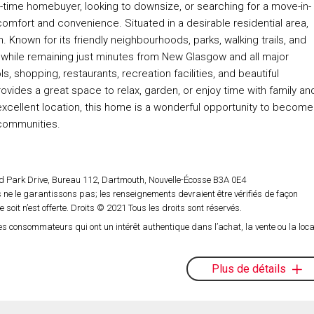
irst-time homebuyer, looking to downsize, or searching for a move-in-
omfort and convenience. Situated in a desirable residential area,
 Known for its friendly neighbourhoods, parks, walking trails, and
e while remaining just minutes from New Glasgow and all major
, shopping, restaurants, recreation facilities, and beautiful
rovides a great space to relax, garden, or enjoy time with family an
d excellent location, this home is a wonderful opportunity to become
 communities.
d Park Drive, Bureau 112, Dartmouth, Nouvelle-Écosse B3A 0E4
ne le garantissons pas; les renseignements devraient être vérifiés de façon
oit n’est offerte. Droits © 2021 Tous les droits sont réservés.
es consommateurs qui ont un intérêt authentique dans l’achat, la vente ou la loca
Plus de détails