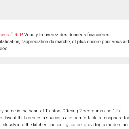
MC
seurs
RLP.
Vous y trouverez des données financières
italisation, l'appréciation du marché, et plus encore pour vous ai
rées.
y home in the heart of Trenton. Offering 2 bedrooms and 1 full
cept layout that creates a spacious and comfortable atmosphere fo
seamlessly into the kitchen and dining space, providing a modern an