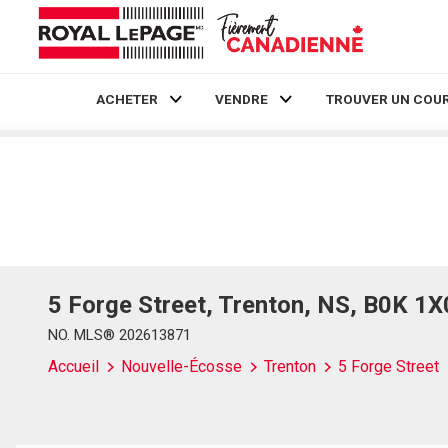
ACHETER
VENDRE
TROUVER UN COUR
Live
En Direct
5 Forge Street, Trenton, NS, B0K 1X
NO. MLS® 202613871
Accueil
Nouvelle-Écosse
Trenton
5 Forge Street