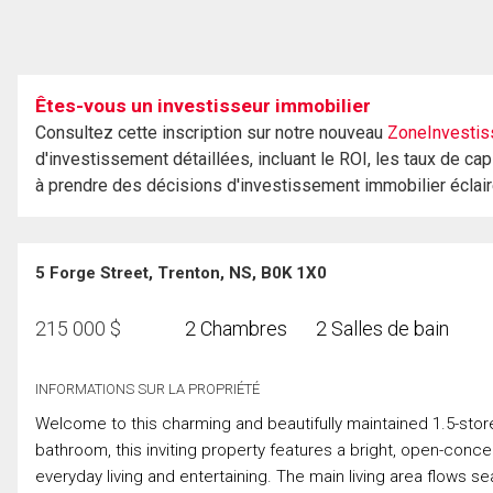
Êtes-vous un investisseur immobilier
Consultez cette inscription sur notre nouveau
ZoneInvestis
d'investissement détaillées, incluant le ROI, les taux de cap
à prendre des décisions d'investissement immobilier éclai
5 Forge Street, Trenton, NS, B0K 1X0
215 000
$
2 Chambres
2 Salles de bain
INFORMATIONS SUR LA PROPRIÉTÉ
Welcome to this charming and beautifully maintained 1.5-store
bathroom, this inviting property features a bright, open-con
everyday living and entertaining. The main living area flows 