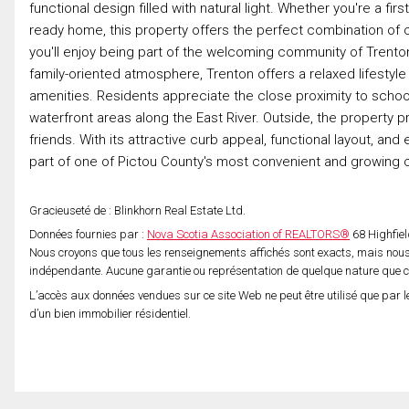
functional design filled with natural light. Whether you're a f
ready home, this property offers the perfect combination of c
you'll enjoy being part of the welcoming community of Trenton.
family-oriented atmosphere, Trenton offers a relaxed lifestyl
amenities. Residents appreciate the close proximity to schools
waterfront areas along the East River. Outside, the property p
friends. With its attractive curb appeal, functional layout, an
part of one of Pictou County's most convenient and growing
Gracieuseté de : Blinkhorn Real Estate Ltd.
Données fournies par :
Nova Scotia Association of REALTORS®
68 Highfiel
Nous croyons que tous les renseignements affichés sont exacts, mais nous 
indépendante. Aucune garantie ou représentation de quelque nature que ce s
L’accès aux données vendues sur ce site Web ne peut être utilisé que par l
d’un bien immobilier résidentiel.