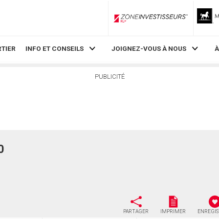
ZoneInvestisseurs RLP
TIER
INFO ET CONSEILS
JOIGNEZ-VOUS À NOUS
À
PUBLICITÉ
0
PARTAGER
IMPRIMER
ENREGI