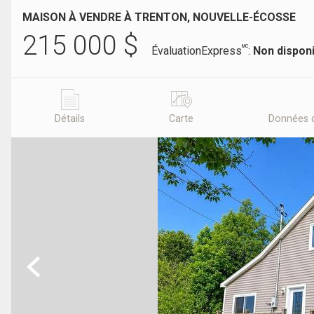
MAISON À VENDRE À TRENTON, NOUVELLE-ÉCOSSE
215 000
$
MC
ÉvaluationExpress
:
Non dispon
Détails
Carte
Données 
Previous