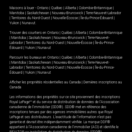
Maisons à louer -
Ontario
|
Québec
|
Alberta
|
Colombie-Britannique
|
Manitoba
|
Saskatchewan
|
Nouveau-Brunswick
|
Terre-Neuve-et-Labrador
|
Territoires du Nord-Ouest
|
Nouvelle-Écosse
|
Île-du-Prince-Édouard
|
Yukon
|
Nunavut
.
Trouver des courtiers en
Ontario
|
Québec
|
Alberta
|
Colombie-Britannique
|
Manitoba
|
Saskatchewan
|
Nouveau-Brunswick
|
Terre-Neuve-et-
Labrador
|
Territoires du Nord-Ouest
|
Nouvelle-Écosse
|
Île-du-Prince-
Édouard
|
Yukon
|
Nunavut
Parcourir les bureaux en
Ontario
|
Québec
|
Alberta
|
Colombie-Britannique
|
Manitoba
|
Saskatchewan
|
Nouveau-Brunswick
|
Terre-Neuve-et-
Labrador
|
Territoires du Nord-Ouest
|
Nouvelle-Écosse
|
Île-du-Prince-
Édouard
|
Yukon
|
Nunavut
Afficher les propriétés résidentielles au Canada
|
Dernières inscriptions au
Canada
Les informations des propriétés sur ce site proviennent des inscriptions
Royal LePage
MD
et du service de distribution de données de l'Association
canadienne de l’immobilier (SDD®). SDD® met en référence des
inscriptions tenues par des agences immobilières autres que Royal
LePage et ses distributeurs. L'exactitude de l'information n'est pas
garantie et devrait être indépendamment vérifiée. La marque DDF®
appartient à l'Association canadienne de l’immobilier (ACI) et identifie le