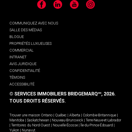
Facebook
LinkedIn
YouTube
Instagram
COMMUNIQUEZ AVEC NOUS
SALLE DES MÉDIAS
BLOGUE
PROPRIÉTÉS LUXUEUSES
COMMERCIAL
INTRANET
AVIS JURIDIQUE
CONFIDENTIALITÉ
TÉMOINS
ACCESSIBILITÉ
© SERVICES IMMOBILIERS BRIDGEMARQ
, 2026.
MD
TOUS DROITS RÉSERVÉS.
Trouver une maison
Ontario
|
Québec
|
Alberta
|
Colombie-Britannique
|
Manitoba
|
Saskatchewan
|
Nouveau-Brunswick
|
Terre-Neuve-et-Labrador
|
Territoires du Nord-Ouest
|
Nouvelle-Écosse
|
Île-du-Prince-Édouard
|
Yukon
|
Nunavut
.