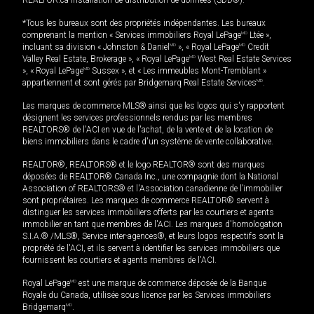
REALTOR.ca Installation de distribution de données (SDD®).
*Tous les bureaux sont des propriétés indépendantes. Les bureaux
comprenant la mention « Services immobiliers Royal LePage
MD
Ltée »,
incluant sa division « Johnston & Daniel
MD
», « Royal LePage
MD
Credit
Valley Real Estate, Brokerage », « Royal LePage
MD
West Real Estate Services
», « Royal LePage
MD
Sussex », et « Les immeubles Mont-Tremblant »
appartiennent et sont gérés par Bridgemarq Real Estate Services
MD
.
Les marques de commerce MLS® ainsi que les logos qui s'y rapportent
désignent les services professionnels rendus par les membres
REALTORS® de l'ACI en vue de l'achat, de la vente et de la location de
biens immobiliers dans le cadre d'un système de vente collaborative.
REALTOR®, REALTORS® et le logo REALTOR® sont des marques
déposées de REALTOR® Canada Inc., une compagnie dont la National
Association of REALTORS® et l'Association canadienne de l’immobilier
sont propriétaires. Les marques de commerce REALTOR® servent à
distinguer les services immobiliers offerts par les courtiers et agents
immobilier en tant que membres de l'ACI. Les marques d'homologation
S.I.A.® /MLS®, Service inter-agences®, et leurs logos respectifs sont la
propriété de l'ACI, et ils servent à identifier les services immobiliers que
fournissent les courtiers et agents membres de l'ACI.
Royal LePage
MD
est une marque de commerce déposée de la Banque
Royale du Canada, utilisée sous licence par les Services immobiliers
Bridgemarq
MD
.