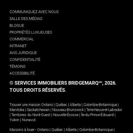
COMMUNIQUEZ AVEC NOUS
SALLE DES MÉDIAS
BLOGUE
PROPRIÉTÉS LUXUEUSES
COMMERCIAL
INTRANET
AVIS JURIDIQUE
CONFIDENTIALITÉ
TÉMOINS
ACCESSIBILITÉ
© SERVICES IMMOBILIERS BRIDGEMARQ
, 2026.
MD
TOUS DROITS RÉSERVÉS.
Trouver une maison
Ontario
|
Québec
|
Alberta
|
Colombie-Britannique
|
Manitoba
|
Saskatchewan
|
Nouveau-Brunswick
|
Terre-Neuve-et-Labrador
|
Territoires du Nord-Ouest
|
Nouvelle-Écosse
|
Île-du-Prince-Édouard
|
Yukon
|
Nunavut
.
Maisons à louer -
Ontario
|
Québec
|
Alberta
|
Colombie-Britannique
|