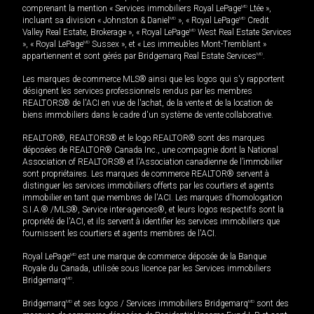
comprenant la mention « Services immobiliers Royal LePage
MD
Ltée »,
incluant sa division « Johnston & Daniel
MD
», « Royal LePage
MD
Credit
Valley Real Estate, Brokerage », « Royal LePage
MD
West Real Estate Services
», « Royal LePage
MD
Sussex », et « Les immeubles Mont-Tremblant »
appartiennent et sont gérés par Bridgemarq Real Estate Services
MD
.
Les marques de commerce MLS® ainsi que les logos qui s'y rapportent
désignent les services professionnels rendus par les membres
REALTORS® de l'ACI en vue de l'achat, de la vente et de la location de
biens immobiliers dans le cadre d'un système de vente collaborative.
REALTOR®, REALTORS® et le logo REALTOR® sont des marques
déposées de REALTOR® Canada Inc., une compagnie dont la National
Association of REALTORS® et l'Association canadienne de l’immobilier
sont propriétaires. Les marques de commerce REALTOR® servent à
distinguer les services immobiliers offerts par les courtiers et agents
immobilier en tant que membres de l'ACI. Les marques d'homologation
S.I.A.® /MLS®, Service inter-agences®, et leurs logos respectifs sont la
propriété de l'ACI, et ils servent à identifier les services immobiliers que
fournissent les courtiers et agents membres de l'ACI.
Royal LePage
MD
est une marque de commerce déposée de la Banque
Royale du Canada, utilisée sous licence par les Services immobiliers
Bridgemarq
MD
.
Bridgemarq
MD
et ses logos / Services immobiliers Bridgemarq
MD
sont des