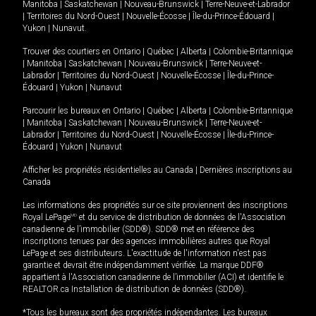
Manitoba
|
Saskatchewan
|
Nouveau-Brunswick
|
Terre-Neuve-et-Labrador
|
Territoires du Nord-Ouest
|
Nouvelle-Écosse
|
Île-du-Prince-Édouard
|
Yukon
|
Nunavut
.
Trouver des courtiers en
Ontario
|
Québec
|
Alberta
|
Colombie-Britannique
|
Manitoba
|
Saskatchewan
|
Nouveau-Brunswick
|
Terre-Neuve-et-
Labrador
|
Territoires du Nord-Ouest
|
Nouvelle-Écosse
|
Île-du-Prince-
Édouard
|
Yukon
|
Nunavut
Parcourir les bureaux en
Ontario
|
Québec
|
Alberta
|
Colombie-Britannique
|
Manitoba
|
Saskatchewan
|
Nouveau-Brunswick
|
Terre-Neuve-et-
Labrador
|
Territoires du Nord-Ouest
|
Nouvelle-Écosse
|
Île-du-Prince-
Édouard
|
Yukon
|
Nunavut
Afficher les propriétés résidentielles au Canada
|
Dernières inscriptions au
Canada
Les informations des propriétés sur ce site proviennent des inscriptions
Royal LePage
MD
et du service de distribution de données de l'Association
canadienne de l’immobilier (SDD®). SDD® met en référence des
inscriptions tenues par des agences immobilières autres que Royal
LePage et ses distributeurs. L'exactitude de l'information n'est pas
garantie et devrait être indépendamment vérifiée. La marque DDF®
appartient à l'Association canadienne de l’immobilier (ACI) et identifie le
REALTOR.ca Installation de distribution de données (SDD®).
*Tous les bureaux sont des propriétés indépendantes. Les bureaux