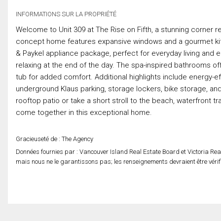
INFORMATIONS SUR LA PROPRIÉTÉ
Welcome to Unit 309 at The Rise on Fifth, a stunning corner re
concept home features expansive windows and a gourmet kitch
& Paykel appliance package, perfect for everyday living and en
relaxing at the end of the day. The spa-inspired bathrooms off
tub for added comfort. Additional highlights include energy-e
underground Klaus parking, storage lockers, bike storage, and
rooftop patio or take a short stroll to the beach, waterfront tr
come together in this exceptional home.
Gracieuseté de : The Agency
Données fournies par : Vancouver Island Real Estate Board et Victoria Rea
mais nous ne le garantissons pas; les renseignements devraient être véri