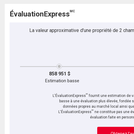
MC
ÉvaluationExpress
La valeur approximative d'une propriété de 2 cham
858 951 $
Estimation basse
MC
L'ÉvaluationExpress
fournit une estimation de va
basse à une évaluation plus élevée, fondée 
données propres au marché local ainsi que 
MC
L'ÉvaluationExpress
ne constitue pas une év
évaluation faite en person
Obtenez l’av