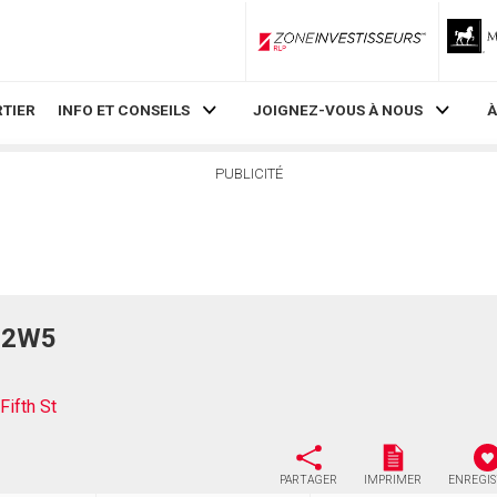
ZoneInvestisseurs RLP
TIER
INFO ET CONSEILS
JOIGNEZ-VOUS À NOUS
À
PUBLICITÉ
L 2W5
ifth St
PARTAGER
IMPRIMER
ENREGI