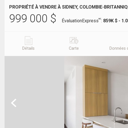
PROPRIÉTÉ À VENDRE À SIDNEY, COLOMBIE-BRITANNI
999 000
$
MC
ÉvaluationExpress
:
859K $ - 1.
Détails
Carte
Données 
Previous