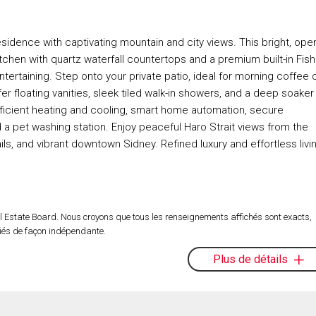
sidence with captivating mountain and city views. This bright, ope
en with quartz waterfall countertops and a premium built-in Fish
tertaining. Step onto your private patio, ideal for morning coffee 
er floating vanities, sleek tiled walk-in showers, and a deep soaker
fficient heating and cooling, smart home automation, secure
 a pet washing station. Enjoy peaceful Haro Strait views from the
ails, and vibrant downtown Sidney. Refined luxury and effortless livi
l Estate Board. Nous croyons que tous les renseignements affichés sont exacts,
fiés de façon indépendante.
Plus de détails