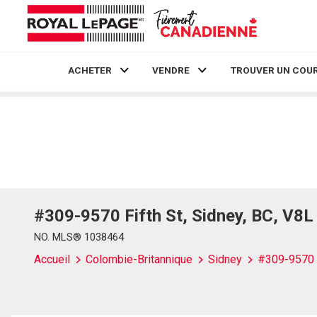
ACHETER
VENDRE
TROUVER UN COUR
Live
En Direct
#309-9570 Fifth St, Sidney, BC, V8
NO. MLS® 1038464
Accueil
Colombie-Britannique
Sidney
#309-9570 F