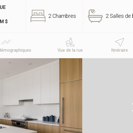
QUE
2 Chambres
2 Salles de 
0M $
démographiques
Vue de la rue
Itinéraire
N