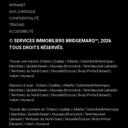
INTRANET
AVIS JURIDIQUE
CONFIDENTIALITÉ
TÉMOINS
ACCESSIBILITÉ
© SERVICES IMMOBILIERS BRIDGEMARQ
, 2026.
MD
TOUS DROITS RÉSERVÉS.
Trouver une maison
Ontario
|
Québec
|
Alberta
|
Colombie-Britannique
|
Manitoba
|
Saskatchewan
|
Nouveau-Brunswick
|
Terre-Neuve-et-Labrador
|
Territoires du Nord-Ouest
|
Nouvelle-Écosse
|
Île-du-Prince-Édouard
|
Yukon
|
Nunavut
.
Maisons à louer -
Ontario
|
Québec
|
Alberta
|
Colombie-Britannique
|
Manitoba
|
Saskatchewan
|
Nouveau-Brunswick
|
Terre-Neuve-et-Labrador
|
Territoires du Nord-Ouest
|
Nouvelle-Écosse
|
Île-du-Prince-Édouard
|
Yukon
|
Nunavut
.
Trouver des courtiers en
Ontario
|
Québec
|
Alberta
|
Colombie-Britannique
|
Manitoba
|
Saskatchewan
|
Nouveau-Brunswick
|
Terre-Neuve-et-
Labrador
|
Territoires du Nord-Ouest
|
Nouvelle-Écosse
|
Île-du-Prince-
Édouard
|
Yukon
|
Nunavut