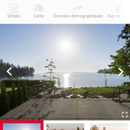
Détails
Carte
Données démographiques
Vue de la r
Previous
Next