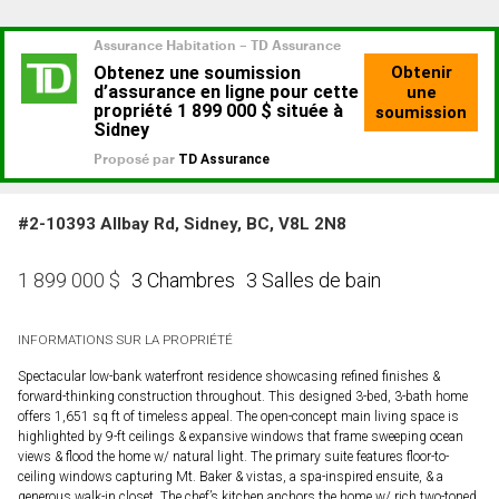
#2-10393 Allbay Rd, Sidney, BC, V8L 2N8
3 Chambres
3 Salles de bain
1 899 000
$
INFORMATIONS SUR LA PROPRIÉTÉ
Spectacular low-bank waterfront residence showcasing refined finishes &
forward-thinking construction throughout. This designed 3-bed, 3-bath home
offers 1,651 sq ft of timeless appeal. The open-concept main living space is
highlighted by 9-ft ceilings & expansive windows that frame sweeping ocean
views & flood the home w/ natural light. The primary suite features floor-to-
ceiling windows capturing Mt. Baker & vistas, a spa-inspired ensuite, & a
generous walk-in closet. The chef’s kitchen anchors the home w/ rich two-toned