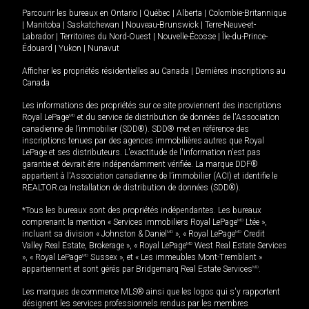
Parcourir les bureaux en
Ontario
|
Québec
|
Alberta
|
Colombie-Britannique
|
Manitoba
|
Saskatchewan
|
Nouveau-Brunswick
|
Terre-Neuve-et-
Labrador
|
Territoires du Nord-Ouest
|
Nouvelle-Écosse
|
Île-du-Prince-
Édouard
|
Yukon
|
Nunavut
Afficher les propriétés résidentielles au Canada
|
Dernières inscriptions au
Canada
Les informations des propriétés sur ce site proviennent des inscriptions
Royal LePage
MD
et du service de distribution de données de l'Association
canadienne de l’immobilier (SDD®). SDD® met en référence des
inscriptions tenues par des agences immobilières autres que Royal
LePage et ses distributeurs. L'exactitude de l'information n'est pas
garantie et devrait être indépendamment vérifiée. La marque DDF®
appartient à l'Association canadienne de l’immobilier (ACI) et identifie le
REALTOR.ca Installation de distribution de données (SDD®).
*Tous les bureaux sont des propriétés indépendantes. Les bureaux
comprenant la mention « Services immobiliers Royal LePage
MD
Ltée »,
incluant sa division « Johnston & Daniel
MD
», « Royal LePage
MD
Credit
Valley Real Estate, Brokerage », « Royal LePage
MD
West Real Estate Services
», « Royal LePage
MD
Sussex », et « Les immeubles Mont-Tremblant »
appartiennent et sont gérés par Bridgemarq Real Estate Services
MD
.
Les marques de commerce MLS® ainsi que les logos qui s'y rapportent
désignent les services professionnels rendus par les membres