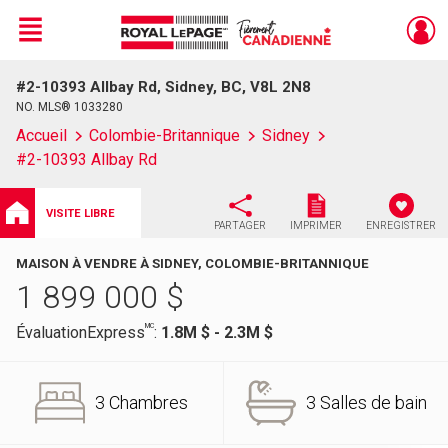
Menu
#2-10393 Allbay Rd, Sidney, BC, V8L 2N8
Live
En Direct
NO. MLS® 1033280
Accueil
Colombie-Britannique
Sidney
#2-10393 Allbay Rd
VISITE LIBRE
PARTAGER
IMPRIMER
ENREGISTRER
MAISON À VENDRE À SIDNEY, COLOMBIE-BRITANNIQUE
1 899 000
$
MC
ÉvaluationExpress
:
1.8M $ - 2.3M $
3 Chambres
3 Salles de bain