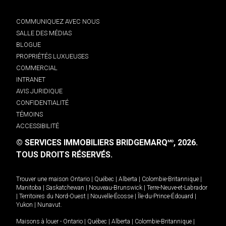
COMMUNIQUEZ AVEC NOUS
SALLE DES MÉDIAS
BLOGUE
PROPRIÉTÉS LUXUEUSES
COMMERCIAL
INTRANET
AVIS JURIDIQUE
CONFIDENTIALITÉ
TÉMOINS
ACCESSIBILITÉ
© SERVICES IMMOBILIERS BRIDGEMARQ
, 2026.
MD
TOUS DROITS RÉSERVÉS.
Trouver une maison
Ontario
|
Québec
|
Alberta
|
Colombie-Britannique
|
Manitoba
|
Saskatchewan
|
Nouveau-Brunswick
|
Terre-Neuve-et-Labrador
|
Territoires du Nord-Ouest
|
Nouvelle-Écosse
|
Île-du-Prince-Édouard
|
Yukon
|
Nunavut
.
Maisons à louer -
Ontario
|
Québec
|
Alberta
|
Colombie-Britannique
|