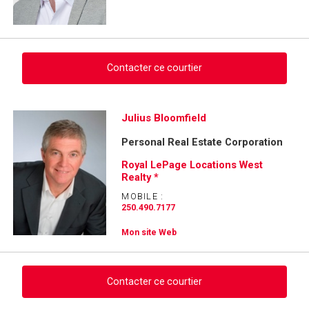
Contacter ce courtier
Demander des infos sur cette inscription
Julius Bloomfield
Personal Real Estate Corporation
Prénom
et
Royal LePage Locations West
Nom
Realty *
Courriel
MOBILE :
250.490.7177
Téléphone
(Optionnel)
Mon site Web
Message
Contacter ce courtier