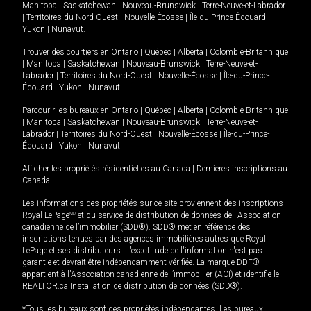
Manitoba
|
Saskatchewan
|
Nouveau-Brunswick
|
Terre-Neuve-et-Labrador
|
Territoires du Nord-Ouest
|
Nouvelle-Écosse
|
Île-du-Prince-Édouard
|
Yukon
|
Nunavut
.
Trouver des courtiers en
Ontario
|
Québec
|
Alberta
|
Colombie-Britannique
|
Manitoba
|
Saskatchewan
|
Nouveau-Brunswick
|
Terre-Neuve-et-
Labrador
|
Territoires du Nord-Ouest
|
Nouvelle-Écosse
|
Île-du-Prince-
Édouard
|
Yukon
|
Nunavut
Parcourir les bureaux en
Ontario
|
Québec
|
Alberta
|
Colombie-Britannique
|
Manitoba
|
Saskatchewan
|
Nouveau-Brunswick
|
Terre-Neuve-et-
Labrador
|
Territoires du Nord-Ouest
|
Nouvelle-Écosse
|
Île-du-Prince-
Édouard
|
Yukon
|
Nunavut
Afficher les propriétés résidentielles au Canada
|
Dernières inscriptions au
Canada
Les informations des propriétés sur ce site proviennent des inscriptions
Royal LePage
MD
et du service de distribution de données de l'Association
canadienne de l’immobilier (SDD®). SDD® met en référence des
inscriptions tenues par des agences immobilières autres que Royal
LePage et ses distributeurs. L'exactitude de l'information n'est pas
garantie et devrait être indépendamment vérifiée. La marque DDF®
appartient à l'Association canadienne de l’immobilier (ACI) et identifie le
REALTOR.ca Installation de distribution de données (SDD®).
*Tous les bureaux sont des propriétés indépendantes. Les bureaux