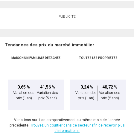
Demander des infos sur cette inscription
PUBLICITÉ
Prénom
et
Nom
Courriel
Tendances des prix du marché immobilier
Téléphone
(Optionnel)
MAISON UNIFAMILIALE DÉTACHÉE
TOUTES LES PROPRIÉTÉS
En cliquant sur le bouton « soumettre », vous consentez à nos conditions d'utilisation et
Message
vous nous fournissez l'autorisation écrite de communiquer avec vous.
0,65 %
41,56 %
-0,24 %
40,72 %
Variation des
Variation des
Variation des
Variation des
prix
(1 an)
prix
(5 ans)
prix
(1 an)
prix
(5 ans)
Variations sur 1 an comparativement au même mois de l'année
précédente.
Trouvez un courtier dans ce secteur afin de recevoir plus
d'informations.