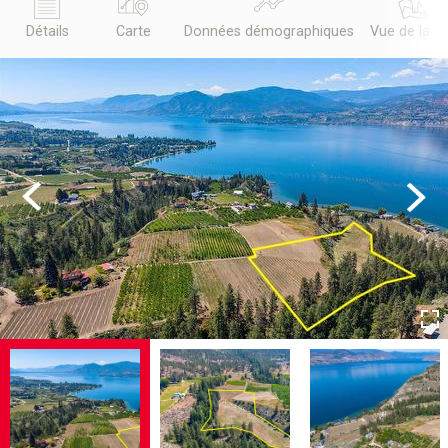
Détails
Carte
Données démographiques
Vue de la r
Previous
Next