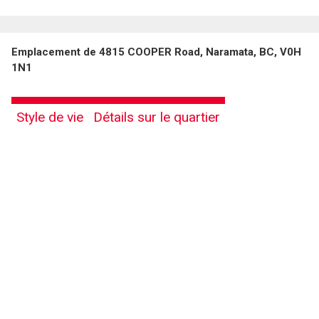
Emplacement de 4815 COOPER Road, Naramata, BC, V0H
En cliquant sur le bouton « soumettre », vous consentez à nos conditions d'utilisation et
1N1
vous nous fournissez l'autorisation écrite de communiquer avec vous.
Style de vie
Détails sur le quartier