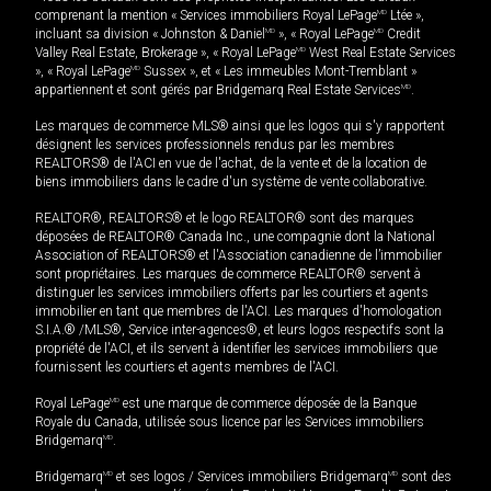
comprenant la mention « Services immobiliers Royal LePage
MD
Ltée »,
incluant sa division « Johnston & Daniel
MD
», « Royal LePage
MD
Credit
Valley Real Estate, Brokerage », « Royal LePage
MD
West Real Estate Services
», « Royal LePage
MD
Sussex », et « Les immeubles Mont-Tremblant »
appartiennent et sont gérés par Bridgemarq Real Estate Services
MD
.
Les marques de commerce MLS® ainsi que les logos qui s'y rapportent
désignent les services professionnels rendus par les membres
REALTORS® de l'ACI en vue de l'achat, de la vente et de la location de
biens immobiliers dans le cadre d'un système de vente collaborative.
REALTOR®, REALTORS® et le logo REALTOR® sont des marques
déposées de REALTOR® Canada Inc., une compagnie dont la National
Association of REALTORS® et l'Association canadienne de l’immobilier
sont propriétaires. Les marques de commerce REALTOR® servent à
distinguer les services immobiliers offerts par les courtiers et agents
immobilier en tant que membres de l'ACI. Les marques d'homologation
S.I.A.® /MLS®, Service inter-agences®, et leurs logos respectifs sont la
propriété de l'ACI, et ils servent à identifier les services immobiliers que
fournissent les courtiers et agents membres de l'ACI.
Royal LePage
MD
est une marque de commerce déposée de la Banque
Royale du Canada, utilisée sous licence par les Services immobiliers
Bridgemarq
MD
.
Bridgemarq
MD
et ses logos / Services immobiliers Bridgemarq
MD
sont des