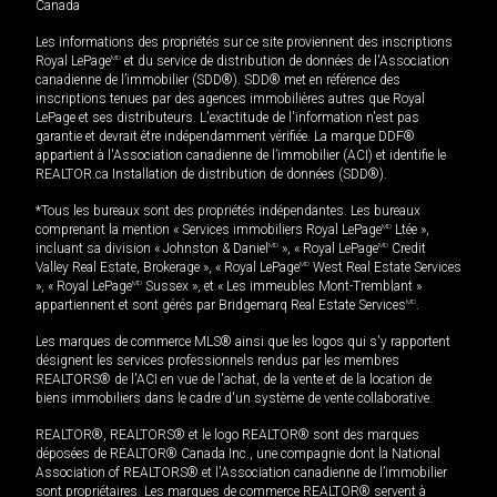
Canada
Les informations des propriétés sur ce site proviennent des inscriptions
Royal LePage
MD
et du service de distribution de données de l'Association
canadienne de l’immobilier (SDD®). SDD® met en référence des
inscriptions tenues par des agences immobilières autres que Royal
LePage et ses distributeurs. L'exactitude de l'information n'est pas
garantie et devrait être indépendamment vérifiée. La marque DDF®
appartient à l'Association canadienne de l’immobilier (ACI) et identifie le
REALTOR.ca Installation de distribution de données (SDD®).
*Tous les bureaux sont des propriétés indépendantes. Les bureaux
comprenant la mention « Services immobiliers Royal LePage
MD
Ltée »,
incluant sa division « Johnston & Daniel
MD
», « Royal LePage
MD
Credit
Valley Real Estate, Brokerage », « Royal LePage
MD
West Real Estate Services
», « Royal LePage
MD
Sussex », et « Les immeubles Mont-Tremblant »
appartiennent et sont gérés par Bridgemarq Real Estate Services
MD
.
Les marques de commerce MLS® ainsi que les logos qui s'y rapportent
désignent les services professionnels rendus par les membres
REALTORS® de l'ACI en vue de l'achat, de la vente et de la location de
biens immobiliers dans le cadre d'un système de vente collaborative.
REALTOR®, REALTORS® et le logo REALTOR® sont des marques
déposées de REALTOR® Canada Inc., une compagnie dont la National
Association of REALTORS® et l'Association canadienne de l’immobilier
sont propriétaires. Les marques de commerce REALTOR® servent à