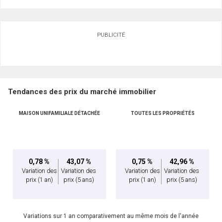
PUBLICITÉ
Tendances des prix du marché immobilier
MAISON UNIFAMILIALE DÉTACHÉE
TOUTES LES PROPRIÉTÉS
0,78 %
43,07 %
0,75 %
42,96 %
Variation des
Variation des
Variation des
Variation des
prix
(1 an)
prix
(5 ans)
prix
(1 an)
prix
(5 ans)
Variations sur 1 an comparativement au même mois de l'année