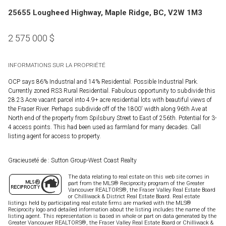
25655 Lougheed Highway, Maple Ridge, BC, V2W 1M3
2 575 000
$
INFORMATIONS SUR LA PROPRIÉTÉ
OCP says 86% Industrial and 14% Residential. Possible Industrial Park.
Currently zoned RS3 Rural Residential. Fabulous opportunity to subdivide this
28.23 Acre vacant parcel into 4.9+ acre residential lots with beautiful views of
the Fraser River. Perhaps subdivide off of the 1800' width along 96th Ave at
North end of the property from Spilsbury Street to East of 256th. Potential for 3-
4 access points. This had been used as farmland for many decades. Call
listing agent for access to property.
Gracieuseté de : Sutton Group-West Coast Realty
The data relating to real estate on this web site comes in
part from the MLS® Reciprocity program of the Greater
Vancouver REALTORS®, the Fraser Valley Real Estate Board
or Chilliwack & District Real Estate Board. Real estate
listings held by participating real estate firms are marked with the MLS®
Reciprocity logo and detailed information about the listing includes the name of the
listing agent. This representation is based in whole or part on data generated by the
Greater Vancouver REALTORS®, the Fraser Valley Real Estate Board or Chilliwack &