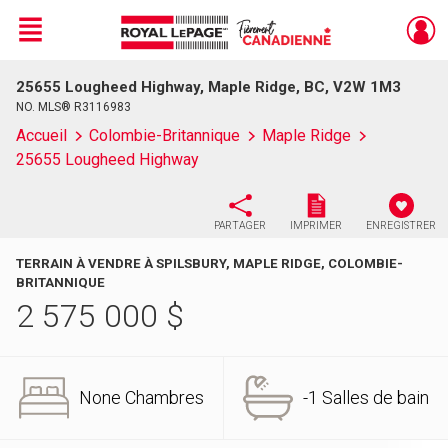
Menu
25655 Lougheed Highway, Maple Ridge, BC, V2W 1M3
Live
En Direct
NO. MLS® R3116983
Accueil
Colombie-Britannique
Maple Ridge
25655 Lougheed Highway
PARTAGER
IMPRIMER
ENREGISTRER
TERRAIN À VENDRE À SPILSBURY, MAPLE RIDGE, COLOMBIE-
BRITANNIQUE
2 575 000
$
None Chambres
-1 Salles de bain