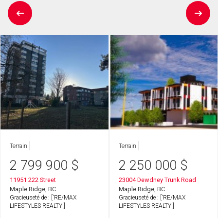
Terrain
Terrain
2 799 900
$
2 250 000
$
11951 222 Street
23004 Dewdney Trunk Road
Maple Ridge, BC
Maple Ridge, BC
Gracieuseté de : ['RE/MAX
Gracieuseté de : ['RE/MAX
LIFESTYLES REALTY']
LIFESTYLES REALTY']