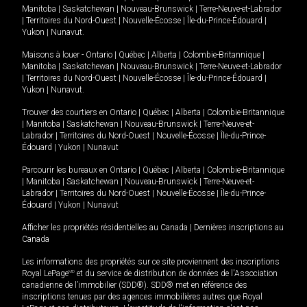
Manitoba
|
Saskatchewan
|
Nouveau-Brunswick
|
Terre-Neuve-et-Labrador
|
Territoires du Nord-Ouest
|
Nouvelle-Écosse
|
Île-du-Prince-Édouard
|
Yukon
|
Nunavut
.
Maisons à louer -
Ontario
|
Québec
|
Alberta
|
Colombie-Britannique
|
Manitoba
|
Saskatchewan
|
Nouveau-Brunswick
|
Terre-Neuve-et-Labrador
|
Territoires du Nord-Ouest
|
Nouvelle-Écosse
|
Île-du-Prince-Édouard
|
Yukon
|
Nunavut
.
Trouver des courtiers en
Ontario
|
Québec
|
Alberta
|
Colombie-Britannique
|
Manitoba
|
Saskatchewan
|
Nouveau-Brunswick
|
Terre-Neuve-et-
Labrador
|
Territoires du Nord-Ouest
|
Nouvelle-Écosse
|
Île-du-Prince-
Édouard
|
Yukon
|
Nunavut
Parcourir les bureaux en
Ontario
|
Québec
|
Alberta
|
Colombie-Britannique
|
Manitoba
|
Saskatchewan
|
Nouveau-Brunswick
|
Terre-Neuve-et-
Labrador
|
Territoires du Nord-Ouest
|
Nouvelle-Écosse
|
Île-du-Prince-
Édouard
|
Yukon
|
Nunavut
Afficher les propriétés résidentielles au Canada
|
Dernières inscriptions au
Canada
Les informations des propriétés sur ce site proviennent des inscriptions
Royal LePage
MD
et du service de distribution de données de l'Association
canadienne de l’immobilier (SDD®). SDD® met en référence des
inscriptions tenues par des agences immobilières autres que Royal