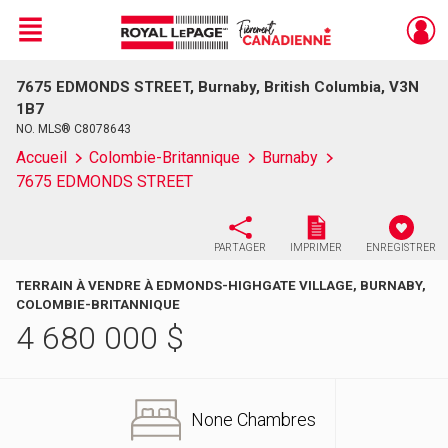
Menu
7675 EDMONDS STREET, Burnaby, British Columbia, V3N
Live
En Direct
1B7
NO. MLS® C8078643
Accueil
Colombie-Britannique
Burnaby
7675 EDMONDS STREET
PARTAGER
IMPRIMER
ENREGISTRER
TERRAIN À VENDRE À EDMONDS-HIGHGATE VILLAGE, BURNABY,
COLOMBIE-BRITANNIQUE
4 680 000
$
None Chambres