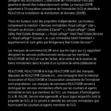
LePage et ses distributeurs. L'exactitude de l'information n'est pas
garantie et devrait être indépendamment vérifiée. La marque DDF®
appartient à l'Association canadienne de l’immobilier (ACI) et identifie le
REALTOR.ca Installation de distribution de données (SDD®).
*Tous les bureaux sont des propriétés indépendantes. Les bureaux
comprenant la mention « Services immobiliers Royal LePage
MD
Ltée »,
incluant sa division « Johnston & Daniel
MD
», « Royal LePage
MD
Credit
Valley Real Estate, Brokerage », « Royal LePage
MD
West Real Estate Services
», « Royal LePage
MD
Sussex », et « Les immeubles Mont-Tremblant »
appartiennent et sont gérés par Bridgemarq Real Estate Services
MD
.
Les marques de commerce MLS® ainsi que les logos qui s'y rapportent
désignent les services professionnels rendus par les membres
REALTORS® de l'ACI en vue de l'achat, de la vente et de la location de
biens immobiliers dans le cadre d'un système de vente collaborative.
REALTOR®, REALTORS® et le logo REALTOR® sont des marques
déposées de REALTOR® Canada Inc., une compagnie dont la National
Association of REALTORS® et l'Association canadienne de l’immobilier
sont propriétaires. Les marques de commerce REALTOR® servent à
distinguer les services immobiliers offerts par les courtiers et agents
immobilier en tant que membres de l'ACI. Les marques d'homologation
S.I.A.® /MLS®, Service inter-agences®, et leurs logos respectifs sont la
propriété de l'ACI, et ils servent à identifier les services immobiliers que
fournissent les courtiers et agents membres de l'ACI.