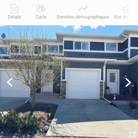
Détails
Carte
Données démographiques
Vue de la r
Previous
Next