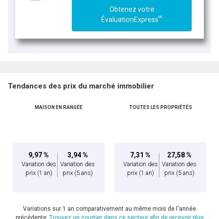
Obtenez votre
MC
ÉvaluationExpress
Tendances des prix du marché immobilier
MAISON EN RANGÉE
TOUTES LES PROPRIÉTÉS
9,97 %
3,94 %
7,31 %
27,58 %
Variation des
Variation des
Variation des
Variation des
prix
(1 an)
prix
(5 ans)
prix
(1 an)
prix
(5 ans)
Variations sur 1 an comparativement au même mois de l'année
précédente.
Trouvez un courtier dans ce secteur afin de recevoir plus