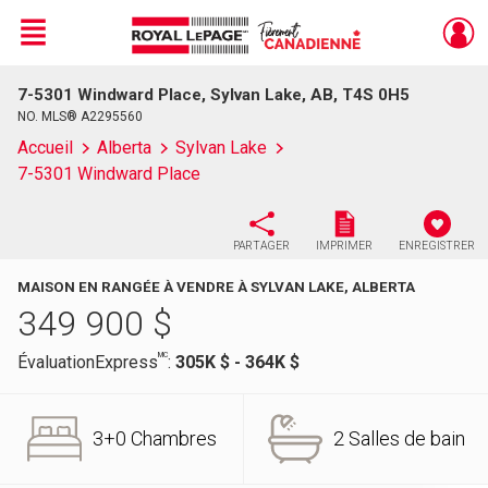
Menu
7-5301 Windward Place, Sylvan Lake, AB, T4S 0H5
Live
En Direct
NO. MLS® A2295560
Accueil
Alberta
Sylvan Lake
7-5301 Windward Place
PARTAGER
IMPRIMER
ENREGISTRER
MAISON EN RANGÉE À VENDRE À SYLVAN LAKE, ALBERTA
349 900
$
MC
ÉvaluationExpress
:
305K $ - 364K $
3+0 Chambres
2 Salles de bain