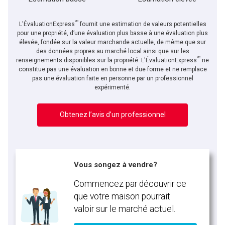
MC
L'ÉvaluationExpress
fournit une estimation de valeurs potentielles
pour une propriété, d’une évaluation plus basse à une évaluation plus
élevée, fondée sur la valeur marchande actuelle, de même que sur
des données propres au marché local ainsi que sur les
MC
En cliquant sur le bouton « soumettre », vous consentez à nos conditions d'utilisation et
renseignements disponibles sur la propriété. L'ÉvaluationExpress
ne
vous nous fournissez l'autorisation écrite de communiquer avec vous.
constitue pas une évaluation en bonne et due forme et ne remplace
pas une évaluation faite en personne par un professionnel
expérimenté.
Obtenez l’avis d’un professionnel
Vous songez à vendre?
Commencez par découvrir ce
que votre maison pourrait
valoir sur le marché actuel.