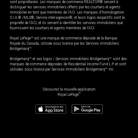
sont propriétaires. Les marques de commerce REALTOR® servent à
distinguer les services immobiliers offerts par les courtiers et agents
immobilier en tant que membres de l'ACI. Les marques d'homologation
S.I.A.® /MLS®, Service inter-agences®, et leurs logos respectifs sont la
propriété de l'ACI, et ils servent à identifier les services immobiliers que
fournissent les courtiers et agents membres de l'ACI.
Royal LePage
MD
est une marque de commerce déposée de la Banque
Royale du Canada, utilisée sous licence par les Services immobiliers
Bridgemarq
MD
.
Bridgemarq
MD
et ses logos / Services immobiliers Bridgemarq
MD
sont des
marques de commerce déposées de Residential Income Fund L.P. et sont
utilisées sous licence par Services immobiliers Bridgemarq
MD
Inc.
Découvrez la nouvelle application
MD
Royal LePage
349 900
$
Planifier une visite
Demander plus d'information