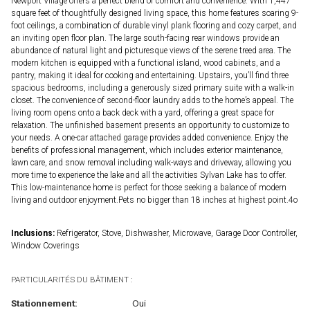
Newport Village offers a perfect blend of comfort and convenience. With 1,447
square feet of thoughtfully designed living space, this home features soaring 9-
foot ceilings, a combination of durable vinyl plank flooring and cozy carpet, and
an inviting open floor plan. The large south-facing rear windows provide an
abundance of natural light and picturesque views of the serene treed area. The
modern kitchen is equipped with a functional island, wood cabinets, and a
pantry, making it ideal for cooking and entertaining. Upstairs, you’ll find three
spacious bedrooms, including a generously sized primary suite with a walk-in
closet. The convenience of second-floor laundry adds to the home’s appeal. The
living room opens onto a back deck with a yard, offering a great space for
relaxation. The unfinished basement presents an opportunity to customize to
your needs. A one-car attached garage provides added convenience. Enjoy the
benefits of professional management, which includes exterior maintenance,
lawn care, and snow removal including walk-ways and driveway, allowing you
more time to experience the lake and all the activities Sylvan Lake has to offer.
This low-maintenance home is perfect for those seeking a balance of modern
living and outdoor enjoyment.Pets no bigger than 18 inches at highest point.4o
Inclusions:
Refrigerator, Stove, Dishwasher, Microwave, Garage Door Controller,
Window Coverings
PARTICULARITÉS DU BÂTIMENT :
Stationnement:
Oui