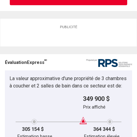
Demander des infos sur cette inscription
PUBLICITÉ
Prénom
et
Nom
Courriel
MC
ÉvaluationExpress
Téléphone
(Optionnel)
La valeur approximative d'une propriété de 3 chambres
Message
à coucher et 2 salles de bain dans ce secteur est de:
349 900 $
Prix affiché
305 154 $
364 344 $
Estimation basse
Estimation élevée