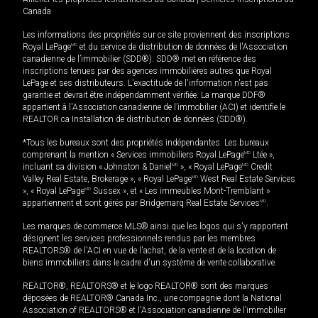
Canada
Les informations des propriétés sur ce site proviennent des inscriptions
Royal LePage
MD
et du service de distribution de données de l'Association
canadienne de l’immobilier (SDD®). SDD® met en référence des
inscriptions tenues par des agences immobilières autres que Royal
LePage et ses distributeurs. L'exactitude de l'information n'est pas
garantie et devrait être indépendamment vérifiée. La marque DDF®
appartient à l'Association canadienne de l’immobilier (ACI) et identifie le
REALTOR.ca Installation de distribution de données (SDD®).
*Tous les bureaux sont des propriétés indépendantes. Les bureaux
comprenant la mention « Services immobiliers Royal LePage
MD
Ltée »,
incluant sa division « Johnston & Daniel
MD
», « Royal LePage
MD
Credit
Valley Real Estate, Brokerage », « Royal LePage
MD
West Real Estate Services
», « Royal LePage
MD
Sussex », et « Les immeubles Mont-Tremblant »
appartiennent et sont gérés par Bridgemarq Real Estate Services
MD
.
Les marques de commerce MLS® ainsi que les logos qui s'y rapportent
désignent les services professionnels rendus par les membres
REALTORS® de l'ACI en vue de l'achat, de la vente et de la location de
biens immobiliers dans le cadre d'un système de vente collaborative.
REALTOR®, REALTORS® et le logo REALTOR® sont des marques
déposées de REALTOR® Canada Inc., une compagnie dont la National
Association of REALTORS® et l'Association canadienne de l’immobilier