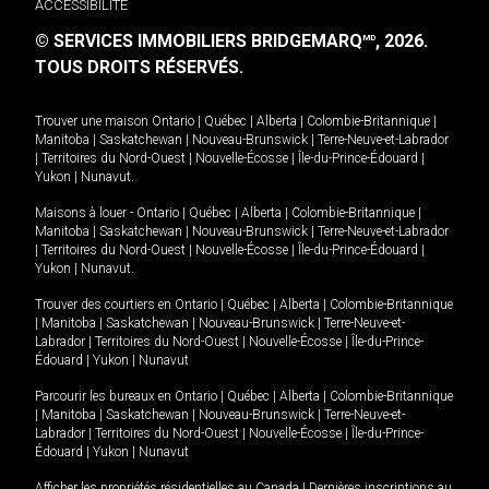
ACCESSIBILITÉ
© SERVICES IMMOBILIERS BRIDGEMARQ
, 2026.
MD
TOUS DROITS RÉSERVÉS.
Trouver une maison
Ontario
|
Québec
|
Alberta
|
Colombie-Britannique
|
Manitoba
|
Saskatchewan
|
Nouveau-Brunswick
|
Terre-Neuve-et-Labrador
|
Territoires du Nord-Ouest
|
Nouvelle-Écosse
|
Île-du-Prince-Édouard
|
Yukon
|
Nunavut
.
Maisons à louer -
Ontario
|
Québec
|
Alberta
|
Colombie-Britannique
|
Manitoba
|
Saskatchewan
|
Nouveau-Brunswick
|
Terre-Neuve-et-Labrador
|
Territoires du Nord-Ouest
|
Nouvelle-Écosse
|
Île-du-Prince-Édouard
|
Yukon
|
Nunavut
.
Trouver des courtiers en
Ontario
|
Québec
|
Alberta
|
Colombie-Britannique
|
Manitoba
|
Saskatchewan
|
Nouveau-Brunswick
|
Terre-Neuve-et-
Labrador
|
Territoires du Nord-Ouest
|
Nouvelle-Écosse
|
Île-du-Prince-
Édouard
|
Yukon
|
Nunavut
Parcourir les bureaux en
Ontario
|
Québec
|
Alberta
|
Colombie-Britannique
|
Manitoba
|
Saskatchewan
|
Nouveau-Brunswick
|
Terre-Neuve-et-
Labrador
|
Territoires du Nord-Ouest
|
Nouvelle-Écosse
|
Île-du-Prince-
Édouard
|
Yukon
|
Nunavut
Afficher les propriétés résidentielles au Canada
|
Dernières inscriptions au