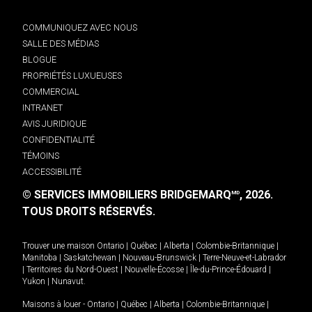
COMMUNIQUEZ AVEC NOUS
SALLE DES MÉDIAS
BLOGUE
PROPRIÉTÉS LUXUEUSES
COMMERCIAL
INTRANET
AVIS JURIDIQUE
CONFIDENTIALITÉ
TÉMOINS
ACCESSIBILITÉ
© SERVICES IMMOBILIERS BRIDGEMARQ
, 2026.
MD
TOUS DROITS RÉSERVÉS.
Trouver une maison
Ontario
|
Québec
|
Alberta
|
Colombie-Britannique
|
Manitoba
|
Saskatchewan
|
Nouveau-Brunswick
|
Terre-Neuve-et-Labrador
|
Territoires du Nord-Ouest
|
Nouvelle-Écosse
|
Île-du-Prince-Édouard
|
Yukon
|
Nunavut
.
Maisons à louer -
Ontario
|
Québec
|
Alberta
|
Colombie-Britannique
|