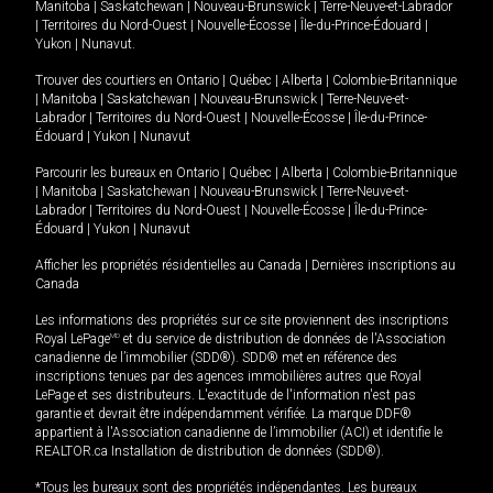
Manitoba
|
Saskatchewan
|
Nouveau-Brunswick
|
Terre-Neuve-et-Labrador
|
Territoires du Nord-Ouest
|
Nouvelle-Écosse
|
Île-du-Prince-Édouard
|
Yukon
|
Nunavut
.
Trouver des courtiers en
Ontario
|
Québec
|
Alberta
|
Colombie-Britannique
|
Manitoba
|
Saskatchewan
|
Nouveau-Brunswick
|
Terre-Neuve-et-
Labrador
|
Territoires du Nord-Ouest
|
Nouvelle-Écosse
|
Île-du-Prince-
Édouard
|
Yukon
|
Nunavut
Parcourir les bureaux en
Ontario
|
Québec
|
Alberta
|
Colombie-Britannique
|
Manitoba
|
Saskatchewan
|
Nouveau-Brunswick
|
Terre-Neuve-et-
Labrador
|
Territoires du Nord-Ouest
|
Nouvelle-Écosse
|
Île-du-Prince-
Édouard
|
Yukon
|
Nunavut
Afficher les propriétés résidentielles au Canada
|
Dernières inscriptions au
Canada
Les informations des propriétés sur ce site proviennent des inscriptions
Royal LePage
MD
et du service de distribution de données de l'Association
canadienne de l’immobilier (SDD®). SDD® met en référence des
inscriptions tenues par des agences immobilières autres que Royal
LePage et ses distributeurs. L'exactitude de l'information n'est pas
garantie et devrait être indépendamment vérifiée. La marque DDF®
appartient à l'Association canadienne de l’immobilier (ACI) et identifie le
REALTOR.ca Installation de distribution de données (SDD®).
*Tous les bureaux sont des propriétés indépendantes. Les bureaux