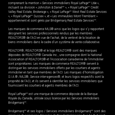
comprenant la mention « Services immobiliers Royal LePage
MD
Ltée »,
incluant sa division « Johnston & Daniel
MD
», « Royal LePage
MD
Credit
Valley Real Estate, Brokerage », « Royal LePage
MD
West Real Estate Services
», « Royal LePage
MD
Sussex », et « Les immeubles Mont-Tremblant »
appartiennent et sont gérés par Bridgemarq Real Estate Services
MD
.
Les marques de commerce MLS® ainsi que les logos qui s'y rapportent
désignent les services professionnels rendus par les membres
REALTORS® de l'ACI en vue de l'achat, de la vente et de la location de
biens immobiliers dans le cadre d'un système de vente collaborative.
REALTOR®, REALTORS® et le logo REALTOR® sont des marques
déposées de REALTOR® Canada Inc., une compagnie dont la National
Association of REALTORS® et l'Association canadienne de l’immobilier
sont propriétaires. Les marques de commerce REALTOR® servent à
distinguer les services immobiliers offerts par les courtiers et agents
immobilier en tant que membres de l'ACI. Les marques d'homologation
S.I.A.® /MLS®, Service inter-agences®, et leurs logos respectifs sont la
propriété de l'ACI, et ils servent à identifier les services immobiliers que
fournissent les courtiers et agents membres de l'ACI.
Royal LePage
MD
est une marque de commerce déposée de la Banque
Royale du Canada, utilisée sous licence par les Services immobiliers
Bridgemarq
MD
.
Bridgemarq
MD
et ses logos / Services immobiliers Bridgemarq
MD
sont des