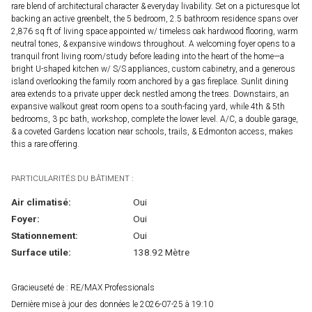
rare blend of architectural character & everyday livability. Set on a picturesque lot
backing an active greenbelt, the 5 bedroom, 2.5 bathroom residence spans over
2,876 sq ft of living space appointed w/ timeless oak hardwood flooring, warm
neutral tones, & expansive windows throughout. A welcoming foyer opens to a
tranquil front living room/study before leading into the heart of the home—a
bright U-shaped kitchen w/ S/S appliances, custom cabinetry, and a generous
island overlooking the family room anchored by a gas fireplace. Sunlit dining
area extends to a private upper deck nestled among the trees. Downstairs, an
expansive walkout great room opens to a south-facing yard, while 4th & 5th
bedrooms, 3 pc bath, workshop, complete the lower level. A/C, a double garage,
& a coveted Gardens location near schools, trails, & Edmonton access, makes
this a rare offering.
PARTICULARITÉS DU BÂTIMENT :
Air climatisé:
Oui
Foyer:
Oui
Stationnement:
Oui
Surface utile:
138.92 Mètre
Gracieuseté de : RE/MAX Professionals
Dernière mise à jour des données le 2026-07-25 à 19:10