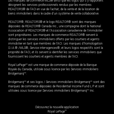
Les marques de commerce MLS® ainsi que les logos qui s'y rapportent
désignent les services professionnels rendus par les membres
REALTORS® de l'ACI en vue de l'achat, de la vente et de la location de
biens immobiliers dans le cadre d'un système de vente collaborative.
REALTOR®, REALTORS® et le logo REALTOR® sont des marques
déposées de REALTOR® Canada Inc., une compagnie dont la National
Association of REALTORS® et l'Association canadienne de l’immobilier
sont propriétaires. Les marques de commerce REALTOR® servent à
distinguer les services immobiliers offerts par les courtiers et agents
immobilier en tant que membres de l'ACI. Les marques d'homologation
S.I.A.® /MLS®, Service inter-agences®, et leurs logos respectifs sont la
propriété de l'ACI, et ils servent à identifier les services immobiliers que
fournissent les courtiers et agents membres de l'ACI.
Royal LePage
MD
est une marque de commerce déposée de la Banque
Royale du Canada, utilisée sous licence par les Services immobiliers
Bridgemarq
MD
.
Bridgemarq
MD
et ses logos / Services immobiliers Bridgemarq
MD
sont des
marques de commerce déposées de Residential Income Fund L.P. et sont
utilisées sous licence par Services immobiliers Bridgemarq
MD
Inc.
Découvrez la nouvelle application
MD
Royal LePage