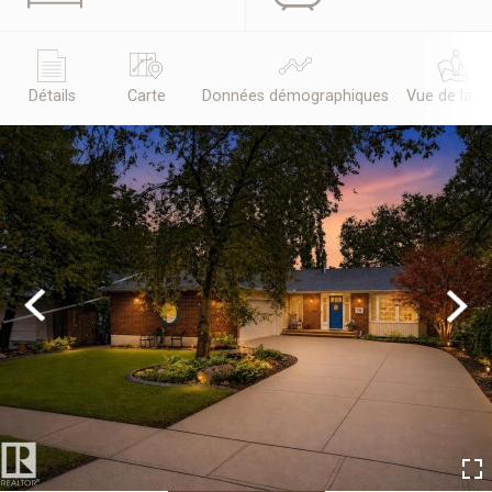
Détails
Carte
Données démographiques
Vue de la r
Previous
Next