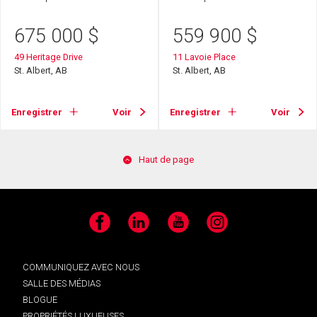
675 000
$
559 900
$
49 Heritage Drive
11 Lavoie Place
St. Albert, AB
St. Albert, AB
Enregistrer
Voir
Enregistrer
Voir
Haut de page
Facebook
LinkedIn
YouTube
Instagram
COMMUNIQUEZ AVEC NOUS
SALLE DES MÉDIAS
BLOGUE
PROPRIÉTÉS LUXUEUSES