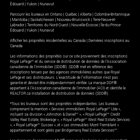
Édouard
|
Yukon
|
Nunavut
Parcourir les bureaux en
Ontario
|
Québec
|
Alberta
|
Colombie-Britannique
|
Manitoba
|
Saskatchewan
|
Nouveau-Brunswick
|
Terre-Neuve-et-
Labrador
|
Territoires du Nord-Ouest
|
Nouvelle-Écosse
|
Île-du-Prince-
Édouard
|
Yukon
|
Nunavut
Afficher les propriétés résidentielles au Canada
|
Dernières inscriptions au
Canada
Les informations des propriétés sur ce site proviennent des inscriptions
Royal LePage
MD
et du service de distribution de données de l'Association
canadienne de l’immobilier (SDD®). SDD® met en référence des
inscriptions tenues par des agences immobilières autres que Royal
LePage et ses distributeurs. L'exactitude de l'information n'est pas
garantie et devrait être indépendamment vérifiée. La marque DDF®
appartient à l'Association canadienne de l’immobilier (ACI) et identifie le
REALTOR.ca Installation de distribution de données (SDD®).
*Tous les bureaux sont des propriétés indépendantes. Les bureaux
comprenant la mention « Services immobiliers Royal LePage
MD
Ltée »,
incluant sa division « Johnston & Daniel
MD
», « Royal LePage
MD
Credit
Valley Real Estate, Brokerage », « Royal LePage
MD
West Real Estate Services
», « Royal LePage
MD
Sussex », et « Les immeubles Mont-Tremblant »
appartiennent et sont gérés par Bridgemarq Real Estate Services
MD
.