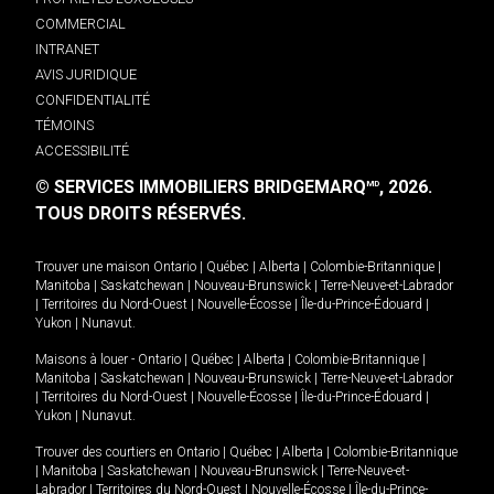
COMMERCIAL
INTRANET
AVIS JURIDIQUE
CONFIDENTIALITÉ
TÉMOINS
ACCESSIBILITÉ
© SERVICES IMMOBILIERS BRIDGEMARQ
, 2026.
MD
TOUS DROITS RÉSERVÉS.
Trouver une maison
Ontario
|
Québec
|
Alberta
|
Colombie-Britannique
|
Manitoba
|
Saskatchewan
|
Nouveau-Brunswick
|
Terre-Neuve-et-Labrador
|
Territoires du Nord-Ouest
|
Nouvelle-Écosse
|
Île-du-Prince-Édouard
|
Yukon
|
Nunavut
.
Maisons à louer -
Ontario
|
Québec
|
Alberta
|
Colombie-Britannique
|
Manitoba
|
Saskatchewan
|
Nouveau-Brunswick
|
Terre-Neuve-et-Labrador
|
Territoires du Nord-Ouest
|
Nouvelle-Écosse
|
Île-du-Prince-Édouard
|
Yukon
|
Nunavut
.
Trouver des courtiers en
Ontario
|
Québec
|
Alberta
|
Colombie-Britannique
|
Manitoba
|
Saskatchewan
|
Nouveau-Brunswick
|
Terre-Neuve-et-
Labrador
|
Territoires du Nord-Ouest
|
Nouvelle-Écosse
|
Île-du-Prince-