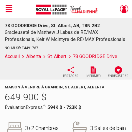
Menu
78 GOODRIDGE Drive, St. Albert, AB, T8N 2B2
Live
En Direct
Gracieuseté de Matthew J Labas de RE/MAX
Professionals, Keir W McIntyre de RE/MAX Professionals
NO. MLS® E4491767
Accueil
Alberta
St. Albert
78 GOODRIDGE Drive
PARTAGER
IMPRIMER
ENREGISTRER
MAISON À VENDRE À GRANDIN, ST. ALBERT, ALBERTA
649 900
$
MC
ÉvaluationExpress
:
594K $ - 723K $
3+2 Chambres
3 Salles de bain