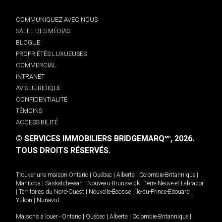
COMMUNIQUEZ AVEC NOUS
SALLE DES MÉDIAS
BLOGUE
PROPRIÉTÉS LUXUEUSES
COMMERCIAL
INTRANET
AVIS JURIDIQUE
CONFIDENTIALITÉ
TÉMOINS
ACCESSIBILITÉ
© SERVICES IMMOBILIERS BRIDGEMARQ
, 2026.
MD
TOUS DROITS RÉSERVÉS.
Trouver une maison
Ontario
|
Québec
|
Alberta
|
Colombie-Britannique
|
Manitoba
|
Saskatchewan
|
Nouveau-Brunswick
|
Terre-Neuve-et-Labrador
|
Territoires du Nord-Ouest
|
Nouvelle-Écosse
|
Île-du-Prince-Édouard
|
Yukon
|
Nunavut
.
Maisons à louer -
Ontario
|
Québec
|
Alberta
|
Colombie-Britannique
|