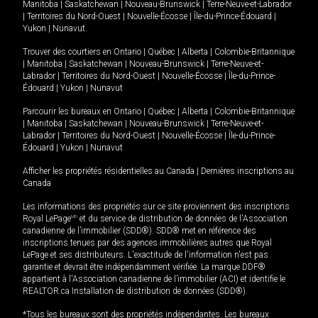
Manitoba
|
Saskatchewan
|
Nouveau-Brunswick
|
Terre-Neuve-et-Labrador
|
Territoires du Nord-Ouest
|
Nouvelle-Écosse
|
Île-du-Prince-Édouard
|
Yukon
|
Nunavut
.
Trouver des courtiers en
Ontario
|
Québec
|
Alberta
|
Colombie-Britannique
|
Manitoba
|
Saskatchewan
|
Nouveau-Brunswick
|
Terre-Neuve-et-
Labrador
|
Territoires du Nord-Ouest
|
Nouvelle-Écosse
|
Île-du-Prince-
Édouard
|
Yukon
|
Nunavut
Parcourir les bureaux en
Ontario
|
Québec
|
Alberta
|
Colombie-Britannique
|
Manitoba
|
Saskatchewan
|
Nouveau-Brunswick
|
Terre-Neuve-et-
Labrador
|
Territoires du Nord-Ouest
|
Nouvelle-Écosse
|
Île-du-Prince-
Édouard
|
Yukon
|
Nunavut
Afficher les propriétés résidentielles au Canada
|
Dernières inscriptions au
Canada
Les informations des propriétés sur ce site proviennent des inscriptions
Royal LePage
MD
et du service de distribution de données de l'Association
canadienne de l’immobilier (SDD®). SDD® met en référence des
inscriptions tenues par des agences immobilières autres que Royal
LePage et ses distributeurs. L'exactitude de l'information n'est pas
garantie et devrait être indépendamment vérifiée. La marque DDF®
appartient à l'Association canadienne de l’immobilier (ACI) et identifie le
REALTOR.ca Installation de distribution de données (SDD®).
*Tous les bureaux sont des propriétés indépendantes. Les bureaux