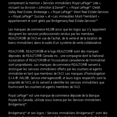
comprenant la mention « Services immobiliers Royal LePage
MD
Ltée »,
incluant sa division « Johnston & Daniel
MD
», « Royal LePage
MD
Credit
Valley Real Estate, Brokerage », « Royal LePage
MD
West Real Estate Services
», « Royal LePage
MD
Sussex », et « Les immeubles Mont-Tremblant »
appartiennent et sont gérés par Bridgemarq Real Estate Services
MD
.
Les marques de commerce MLS® ainsi que les logos qui s'y rapportent
désignent les services professionnels rendus par les membres
REALTORS® de l'ACI en vue de l'achat, de la vente et de la location de
biens immobiliers dans le cadre d'un système de vente collaborative.
REALTOR®, REALTORS® et le logo REALTOR® sont des marques
déposées de REALTOR® Canada Inc., une compagnie dont la National
Association of REALTORS® et l'Association canadienne de l’immobilier
sont propriétaires. Les marques de commerce REALTOR® servent à
distinguer les services immobiliers offerts par les courtiers et agents
immobilier en tant que membres de l'ACI. Les marques d'homologation
S.I.A.® /MLS®, Service inter-agences®, et leurs logos respectifs sont la
propriété de l'ACI, et ils servent à identifier les services immobiliers que
fournissent les courtiers et agents membres de l'ACI.
Royal LePage
MD
est une marque de commerce déposée de la Banque
Royale du Canada, utilisée sous licence par les Services immobiliers
Bridgemarq
MD
.
Bridgemarq
MD
et ses logos / Services immobiliers Bridgemarq
MD
sont des