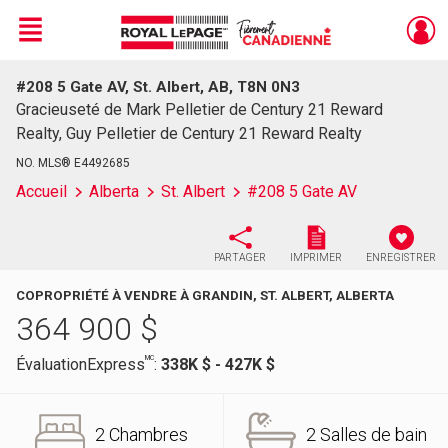
Menu
#208 5 Gate AV, St. Albert, AB, T8N 0N3
Live
En Direct
Gracieuseté de Mark Pelletier de Century 21 Reward
Realty, Guy Pelletier de Century 21 Reward Realty
NO. MLS® E4492685
Accueil
Alberta
St. Albert
#208 5 Gate AV
PARTAGER
IMPRIMER
ENREGISTRER
COPROPRIÉTÉ À VENDRE À GRANDIN, ST. ALBERT, ALBERTA
364 900
$
MC
ÉvaluationExpress
:
338K $ - 427K $
2 Chambres
2 Salles de bain