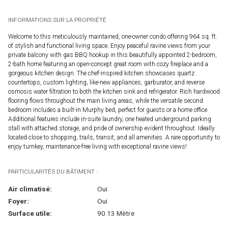
INFORMATIONS SUR LA PROPRIÉTÉ
Welcome to this meticulously maintained, one-owner condo offering 964 sq. ft.
of stylish and functional living space. Enjoy peaceful ravine views from your
private balcony with gas BBQ hookup in this beautifully appointed 2-bedroom,
2-bath home featuring an open-concept great room with cozy fireplace and a
gorgeous kitchen design. The chef-inspired kitchen showcases quartz
countertops, custom lighting, like-new appliances, garburator, and reverse
osmosis water filtration to both the kitchen sink and refrigerator. Rich hardwood
flooring flows throughout the main living areas, while the versatile second
bedroom includes a built-in Murphy bed, perfect for guests or a home office.
Additional features include in-suite laundry, one heated underground parking
stall with attached storage, and pride of ownership evident throughout. Ideally
located close to shopping, trails, transit, and all amenities. A rare opportunity to
enjoy turnkey, maintenance-free living with exceptional ravine views!
PARTICULARITÉS DU BÂTIMENT :
Air climatisé:
Oui
Foyer:
Oui
Surface utile:
90.13 Mètre