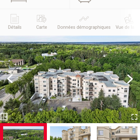
Détails
Carte
Données démographiques
Vue de la r
Previous
Next