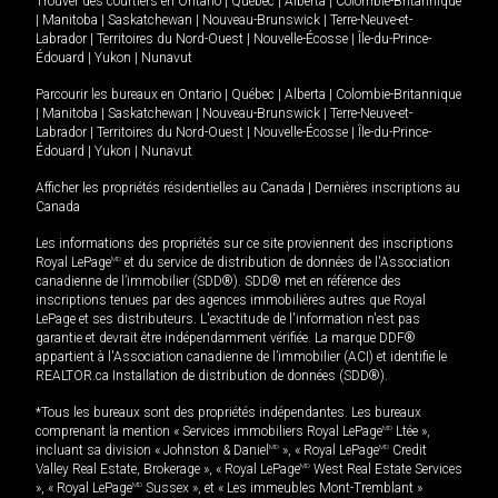
Trouver des courtiers en
Ontario
|
Québec
|
Alberta
|
Colombie-Britannique
|
Manitoba
|
Saskatchewan
|
Nouveau-Brunswick
|
Terre-Neuve-et-
Labrador
|
Territoires du Nord-Ouest
|
Nouvelle-Écosse
|
Île-du-Prince-
Édouard
|
Yukon
|
Nunavut
Parcourir les bureaux en
Ontario
|
Québec
|
Alberta
|
Colombie-Britannique
|
Manitoba
|
Saskatchewan
|
Nouveau-Brunswick
|
Terre-Neuve-et-
Labrador
|
Territoires du Nord-Ouest
|
Nouvelle-Écosse
|
Île-du-Prince-
Édouard
|
Yukon
|
Nunavut
Afficher les propriétés résidentielles au Canada
|
Dernières inscriptions au
Canada
Les informations des propriétés sur ce site proviennent des inscriptions
Royal LePage
MD
et du service de distribution de données de l'Association
canadienne de l’immobilier (SDD®). SDD® met en référence des
inscriptions tenues par des agences immobilières autres que Royal
LePage et ses distributeurs. L'exactitude de l'information n'est pas
garantie et devrait être indépendamment vérifiée. La marque DDF®
appartient à l'Association canadienne de l’immobilier (ACI) et identifie le
REALTOR.ca Installation de distribution de données (SDD®).
*Tous les bureaux sont des propriétés indépendantes. Les bureaux
comprenant la mention « Services immobiliers Royal LePage
MD
Ltée »,
incluant sa division « Johnston & Daniel
MD
», « Royal LePage
MD
Credit
Valley Real Estate, Brokerage », « Royal LePage
MD
West Real Estate Services
», « Royal LePage
MD
Sussex », et « Les immeubles Mont-Tremblant »