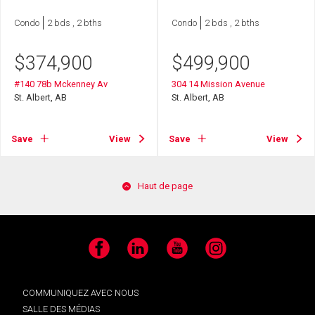
Condo
2 bds , 2 bths
Condo
2 bds , 2 bths
$
374,900
$
499,900
#140 78b Mckenney Av
304 14 Mission Avenue
St. Albert, AB
St. Albert, AB
Save
View
Save
View
Haut de page
Facebook
LinkedIn
YouTube
Instagram
COMMUNIQUEZ AVEC NOUS
SALLE DES MÉDIAS