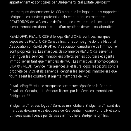
appartiennent et sont gérés par Bridgemarq Real Estate Services
MD
.
Les marques de commerce MLS® ainsi que les logos qui s'y rapportent
désignent les services professionnels rendus par les membres
REALTORS® de l'ACI en vue de l'achat, de la vente et de la location de
biens immobiliers dans le cadre d'un système de vente collaborative.
REALTOR®, REALTORS® et le logo REALTOR® sont des marques
déposées de REALTOR® Canada Inc., une compagnie dont la National
Association of REALTORS® et l'Association canadienne de l’immobilier
sont propriétaires. Les marques de commerce REALTOR® servent à
distinguer les services immobiliers offerts par les courtiers et agents
immobilier en tant que membres de l'ACI. Les marques d'homologation
S.I.A.® /MLS®, Service inter-agences®, et leurs logos respectifs sont la
propriété de l'ACI, et ils servent à identifier les services immobiliers que
fournissent les courtiers et agents membres de l'ACI.
Royal LePage
MD
est une marque de commerce déposée de la Banque
Royale du Canada, utilisée sous licence par les Services immobiliers
Bridgemarq
MD
.
Bridgemarq
MD
et ses logos / Services immobiliers Bridgemarq
MD
sont des
marques de commerce déposées de Residential Income Fund L.P. et sont
utilisées sous licence par Services immobiliers Bridgemarq
MD
Inc.