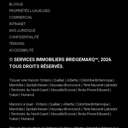
BLOGUE
PROPRIÉTÉS LUXUEUSES
COMMERCIAL
INTRANET
AVIS JURIDIQUE
CONFIDENTIALITÉ
TÉMOINS
ACCESSIBILITÉ
© SERVICES IMMOBILIERS BRIDGEMARQ
, 2026.
MD
TOUS DROITS RÉSERVÉS.
Trouver une maison
Ontario
|
Québec
|
Alberta
|
Colombie-Britannique
|
Manitoba
|
Saskatchewan
|
Nouveau-Brunswick
|
Terre-Neuve-et-Labrador
|
Territoires du Nord-Ouest
|
Nouvelle-Écosse
|
Île-du-Prince-Édouard
|
Yukon
|
Nunavut
.
Maisons à louer -
Ontario
|
Québec
|
Alberta
|
Colombie-Britannique
|
Manitoba
|
Saskatchewan
|
Nouveau-Brunswick
|
Terre-Neuve-et-Labrador
|
Territoires du Nord-Ouest
|
Nouvelle-Écosse
|
Île-du-Prince-Édouard
|
Yukon
|
Nunavut
.