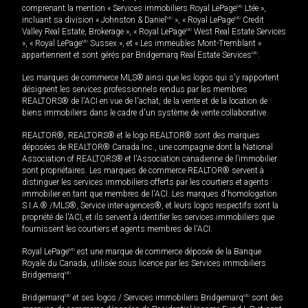
comprenant la mention « Services immobiliers Royal LePage
MD
Ltée »,
incluant sa division « Johnston & Daniel
MD
», « Royal LePage
MD
Credit
Valley Real Estate, Brokerage », « Royal LePage
MD
West Real Estate Services
», « Royal LePage
MD
Sussex », et « Les immeubles Mont-Tremblant »
appartiennent et sont gérés par Bridgemarq Real Estate Services
MD
.
Les marques de commerce MLS® ainsi que les logos qui s'y rapportent
désignent les services professionnels rendus par les membres
REALTORS® de l'ACI en vue de l'achat, de la vente et de la location de
biens immobiliers dans le cadre d'un système de vente collaborative.
REALTOR®, REALTORS® et le logo REALTOR® sont des marques
déposées de REALTOR® Canada Inc., une compagnie dont la National
Association of REALTORS® et l'Association canadienne de l’immobilier
sont propriétaires. Les marques de commerce REALTOR® servent à
distinguer les services immobiliers offerts par les courtiers et agents
immobilier en tant que membres de l'ACI. Les marques d'homologation
S.I.A.® /MLS®, Service inter-agences®, et leurs logos respectifs sont la
propriété de l'ACI, et ils servent à identifier les services immobiliers que
fournissent les courtiers et agents membres de l'ACI.
Royal LePage
MD
est une marque de commerce déposée de la Banque
Royale du Canada, utilisée sous licence par les Services immobiliers
Bridgemarq
MD
.
Bridgemarq
MD
et ses logos / Services immobiliers Bridgemarq
MD
sont des