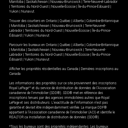
Manitoba
|
Saskatchewan
|
Nouveau-Brunswick
|
Terre-Neuve-et-Labrador
|
Territoires du Nord-Ouest
|
Nouvelle-Écosse
|
Île-du-Prince-Édouard
|
Yukon
|
Nunavut
.
Trouver des courtiers en
Ontario
|
Québec
|
Alberta
|
Colombie-Britannique
|
Manitoba
|
Saskatchewan
|
Nouveau-Brunswick
|
Terre-Neuve-et-
Labrador
|
Territoires du Nord-Ouest
|
Nouvelle-Écosse
|
Île-du-Prince-
Édouard
|
Yukon
|
Nunavut
Parcourir les bureaux en
Ontario
|
Québec
|
Alberta
|
Colombie-Britannique
|
Manitoba
|
Saskatchewan
|
Nouveau-Brunswick
|
Terre-Neuve-et-
Labrador
|
Territoires du Nord-Ouest
|
Nouvelle-Écosse
|
Île-du-Prince-
Édouard
|
Yukon
|
Nunavut
Afficher les propriétés résidentielles au Canada
|
Dernières inscriptions au
Canada
Les informations des propriétés sur ce site proviennent des inscriptions
Royal LePage
MD
et du service de distribution de données de l'Association
canadienne de l’immobilier (SDD®). SDD® met en référence des
inscriptions tenues par des agences immobilières autres que Royal
LePage et ses distributeurs. L'exactitude de l'information n'est pas
garantie et devrait être indépendamment vérifiée. La marque DDF®
appartient à l'Association canadienne de l’immobilier (ACI) et identifie le
REALTOR.ca Installation de distribution de données (SDD®).
*Tous les bureaux sont des propriétés indépendantes. Les bureaux