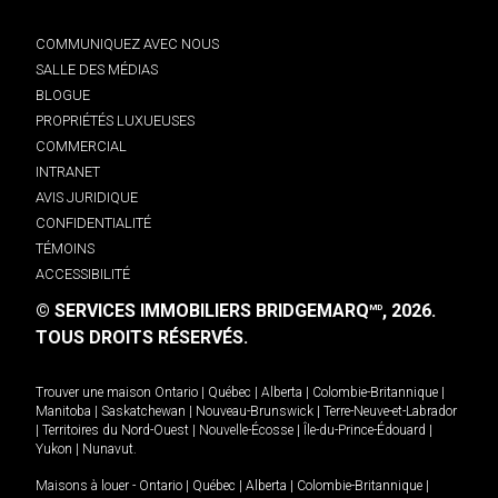
COMMUNIQUEZ AVEC NOUS
SALLE DES MÉDIAS
BLOGUE
PROPRIÉTÉS LUXUEUSES
COMMERCIAL
INTRANET
AVIS JURIDIQUE
CONFIDENTIALITÉ
TÉMOINS
ACCESSIBILITÉ
© SERVICES IMMOBILIERS BRIDGEMARQ
, 2026.
MD
TOUS DROITS RÉSERVÉS.
Trouver une maison
Ontario
|
Québec
|
Alberta
|
Colombie-Britannique
|
Manitoba
|
Saskatchewan
|
Nouveau-Brunswick
|
Terre-Neuve-et-Labrador
|
Territoires du Nord-Ouest
|
Nouvelle-Écosse
|
Île-du-Prince-Édouard
|
Yukon
|
Nunavut
.
Maisons à louer -
Ontario
|
Québec
|
Alberta
|
Colombie-Britannique
|