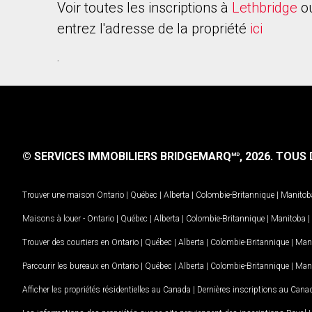
Voir toutes les inscriptions à
Lethbridge
ou
entrez l'adresse de la propriété
ici
.
© SERVICES IMMOBILIERS BRIDGEMARQ
, 2026.
TOUS D
MD
Trouver une maison
Ontario
|
Québec
|
Alberta
|
Colombie-Britannique
|
Manitob
Maisons à louer -
Ontario
|
Québec
|
Alberta
|
Colombie-Britannique
|
Manitoba
|
Trouver des courtiers en
Ontario
|
Québec
|
Alberta
|
Colombie-Britannique
|
Man
Parcourir les bureaux en
Ontario
|
Québec
|
Alberta
|
Colombie-Britannique
|
Man
Afficher les propriétés résidentielles au Canada
|
Dernières inscriptions au Cana