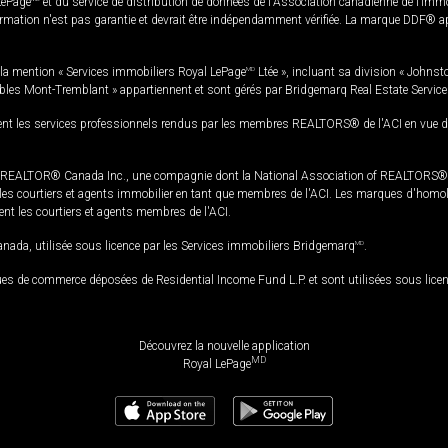
LePage
et du service de distribution de données de l'Association canadienne de l’im
rmation n'est pas garantie et devrait être indépendamment vérifiée. La marque DDF® appa
la mention « Services immobiliers Royal LePage
MD
Ltée », incluant sa division « Johnst
bles Mont-Tremblant » appartiennent et sont gérés par Bridgemarq Real Estate Servic
 les services professionnels rendus par les membres REALTORS® de l'ACI en vue de l'a
TOR® Canada Inc., une compagnie dont la National Association of REALTORS® et l'
s courtiers et agents immobilier en tant que membres de l'ACI. Les marques d'homolog
ssent les courtiers et agents membres de l'ACI.
da, utilisée sous licence par les Services immobiliers Bridgemarq
MD
.
s de commerce déposées de Residential Income Fund L.P. et sont utilisées sous lice
Découvrez la nouvelle application
MD
Royal LePage