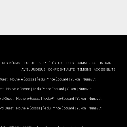
E DES MÉDIAS
BLOGUE
PROPRIÉTÉS LUXUEUSES
COMMERCIAL
INTRANET
AVIS JURIDIQUE
CONFIDENTIALITÉ
TÉMOINS
ACCESSIBILITÉ
-Ouest
|
Nouvelle-Écosse
|
Île-du-Prince-Édouard
|
Yukon
|
Nunavut
.
est
|
Nouvelle-Écosse
|
Île-du-Prince-Édouard
|
Yukon
|
Nunavut
.
Nord-Ouest
|
Nouvelle-Écosse
|
Île-du-Prince-Édouard
|
Yukon
|
Nunavut
Nord-Ouest
|
Nouvelle-Écosse
|
Île-du-Prince-Édouard
|
Yukon
|
Nunavut