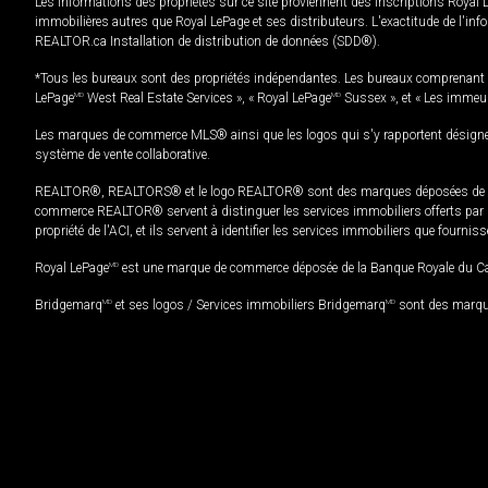
Les informations des propriétés sur ce site proviennent des inscriptions Royal 
immobilières autres que Royal LePage et ses distributeurs. L'exactitude de l'info
REALTOR.ca Installation de distribution de données (SDD®).
*Tous les bureaux sont des propriétés indépendantes. Les bureaux comprenant 
LePage
MD
West Real Estate Services », « Royal LePage
MD
Sussex », et « Les immeu
Les marques de commerce MLS® ainsi que les logos qui s'y rapportent désignent
système de vente collaborative.
REALTOR®, REALTORS® et le logo REALTOR® sont des marques déposées de REAL
commerce REALTOR® servent à distinguer les services immobiliers offerts par le
propriété de l'ACI, et ils servent à identifier les services immobiliers que fourni
Royal LePage
MD
est une marque de commerce déposée de la Banque Royale du Cana
Bridgemarq
MD
et ses logos / Services immobiliers Bridgemarq
MD
sont des marque