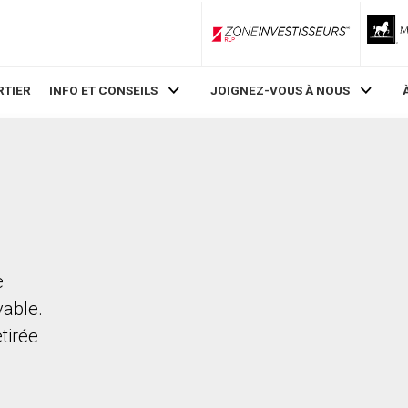
ZoneInvestisseurs RLP
RTIER
INFO ET CONSEILS
JOIGNEZ-VOUS À NOUS
e
vable.
etirée