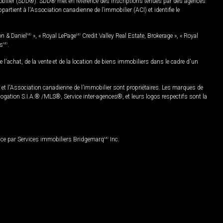
mobilier (SDD®). SDD® met en référence des inscriptions tenues par des agences
rtient à l'Association canadienne de l’immobilier (ACI) et identifie le
on & Daniel
MD
», « Royal LePage
MD
Credit Valley Real Estate, Brokerage », « Royal
es
MD
.
chat, de la vente et de la location de biens immobiliers dans le cadre d'un
Association canadienne de l’immobilier sont propriétaires. Les marques de
ation S.I.A.® /MLS®, Service inter-agences®, et leurs logos respectifs sont la
nce par Services immobiliers Bridgemarq
MD
Inc.