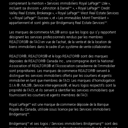
comprenant la mention « Services immobiliers Royal LePage
MD
Ltée »,
incluant sa division « Johnston & Daniel
MD
», « Royal LePage
MD
Credit
Valley Real Estate, Brokerage », « Royal LePage
MD
West Real Estate Services
», « Royal LePage
MD
Sussex », et « Les immeubles Mont-Tremblant »
appartiennent et sont gérés par Bridgemarq Real Estate Services
MD
.
Les marques de commerce MLS® ainsi que les logos qui s'y rapportent
désignent les services professionnels rendus par les membres
REALTORS® de l'ACI en vue de l'achat, de la vente et de la location de
biens immobiliers dans le cadre d'un système de vente collaborative.
REALTOR®, REALTORS® et le logo REALTOR® sont des marques
déposées de REALTOR® Canada Inc., une compagnie dont la National
Association of REALTORS® et l'Association canadienne de l’immobilier
sont propriétaires. Les marques de commerce REALTOR® servent à
distinguer les services immobiliers offerts par les courtiers et agents
immobilier en tant que membres de l'ACI. Les marques d'homologation
S.I.A.® /MLS®, Service inter-agences®, et leurs logos respectifs sont la
propriété de l'ACI, et ils servent à identifier les services immobiliers que
fournissent les courtiers et agents membres de l'ACI.
Royal LePage
MD
est une marque de commerce déposée de la Banque
Royale du Canada, utilisée sous licence par les Services immobiliers
Bridgemarq
MD
.
Bridgemarq
MD
et ses logos / Services immobiliers Bridgemarq
MD
sont des