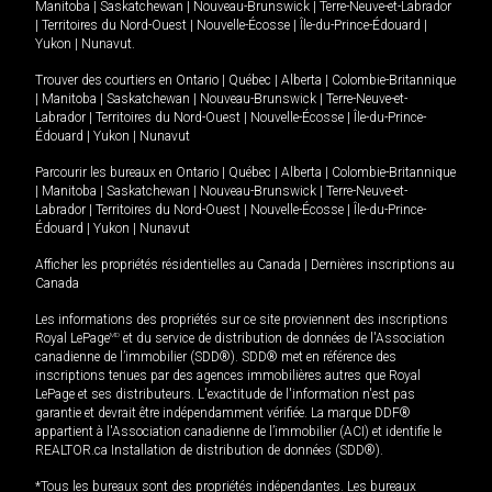
Manitoba
|
Saskatchewan
|
Nouveau-Brunswick
|
Terre-Neuve-et-Labrador
|
Territoires du Nord-Ouest
|
Nouvelle-Écosse
|
Île-du-Prince-Édouard
|
Yukon
|
Nunavut
.
Trouver des courtiers en
Ontario
|
Québec
|
Alberta
|
Colombie-Britannique
|
Manitoba
|
Saskatchewan
|
Nouveau-Brunswick
|
Terre-Neuve-et-
Labrador
|
Territoires du Nord-Ouest
|
Nouvelle-Écosse
|
Île-du-Prince-
Édouard
|
Yukon
|
Nunavut
Parcourir les bureaux en
Ontario
|
Québec
|
Alberta
|
Colombie-Britannique
|
Manitoba
|
Saskatchewan
|
Nouveau-Brunswick
|
Terre-Neuve-et-
Labrador
|
Territoires du Nord-Ouest
|
Nouvelle-Écosse
|
Île-du-Prince-
Édouard
|
Yukon
|
Nunavut
Afficher les propriétés résidentielles au Canada
|
Dernières inscriptions au
Canada
Les informations des propriétés sur ce site proviennent des inscriptions
Royal LePage
MD
et du service de distribution de données de l'Association
canadienne de l’immobilier (SDD®). SDD® met en référence des
inscriptions tenues par des agences immobilières autres que Royal
LePage et ses distributeurs. L'exactitude de l'information n'est pas
garantie et devrait être indépendamment vérifiée. La marque DDF®
appartient à l'Association canadienne de l’immobilier (ACI) et identifie le
REALTOR.ca Installation de distribution de données (SDD®).
*Tous les bureaux sont des propriétés indépendantes. Les bureaux