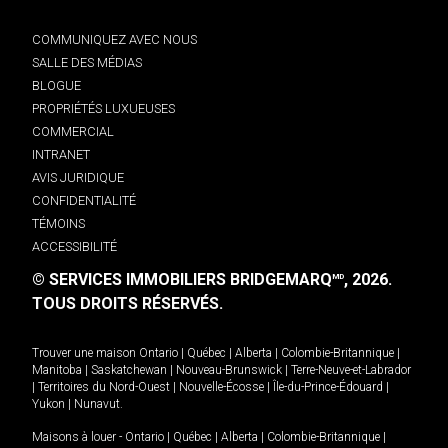
COMMUNIQUEZ AVEC NOUS
SALLE DES MÉDIAS
BLOGUE
PROPRIÉTÉS LUXUEUSES
COMMERCIAL
INTRANET
AVIS JURIDIQUE
CONFIDENTIALITÉ
TÉMOINS
ACCESSIBILITÉ
© SERVICES IMMOBILIERS BRIDGEMARQ
, 2026.
MD
TOUS DROITS RÉSERVÉS.
Trouver une maison
Ontario
|
Québec
|
Alberta
|
Colombie-Britannique
|
Manitoba
|
Saskatchewan
|
Nouveau-Brunswick
|
Terre-Neuve-et-Labrador
|
Territoires du Nord-Ouest
|
Nouvelle-Écosse
|
Île-du-Prince-Édouard
|
Yukon
|
Nunavut
.
Maisons à louer -
Ontario
|
Québec
|
Alberta
|
Colombie-Britannique
|