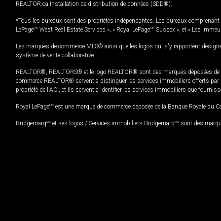
REALTOR.ca Installation de distribution de données (SDD®).
*Tous les bureaux sont des propriétés indépendantes. Les bureaux comprenant 
LePage
MD
West Real Estate Services », « Royal LePage
MD
Sussex », et « Les immeu
Les marques de commerce MLS® ainsi que les logos qui s'y rapportent désignent
système de vente collaborative.
REALTOR®, REALTORS® et le logo REALTOR® sont des marques déposées de REAL
commerce REALTOR® servent à distinguer les services immobiliers offerts par le
propriété de l'ACI, et ils servent à identifier les services immobiliers que fourni
Royal LePage
MD
est une marque de commerce déposée de la Banque Royale du Cana
Bridgemarq
MD
et ses logos / Services immobiliers Bridgemarq
MD
sont des marque