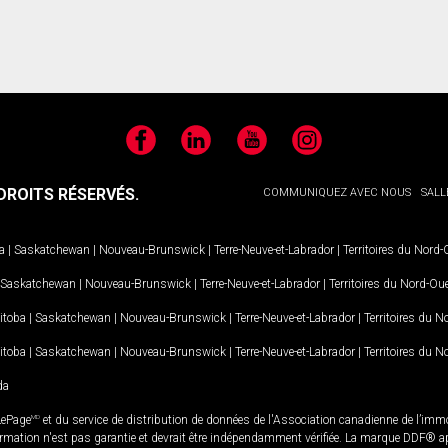
Facebook
LinkedIn
YouTube
Instagram
ROITS RÉSERVÉS.
COMMUNIQUEZ AVEC NOUS
SALL
a
|
Saskatchewan
|
Nouveau-Brunswick
|
Terre-Neuve-et-Labrador
|
Territoires du Nord
Saskatchewan
|
Nouveau-Brunswick
|
Terre-Neuve-et-Labrador
|
Territoires du Nord-Ou
itoba
|
Saskatchewan
|
Nouveau-Brunswick
|
Terre-Neuve-et-Labrador
|
Territoires du 
itoba
|
Saskatchewan
|
Nouveau-Brunswick
|
Terre-Neuve-et-Labrador
|
Territoires du 
da
LePage
MD
et du service de distribution de données de l'Association canadienne de l’im
rmation n'est pas garantie et devrait être indépendamment vérifiée. La marque DDF® appa