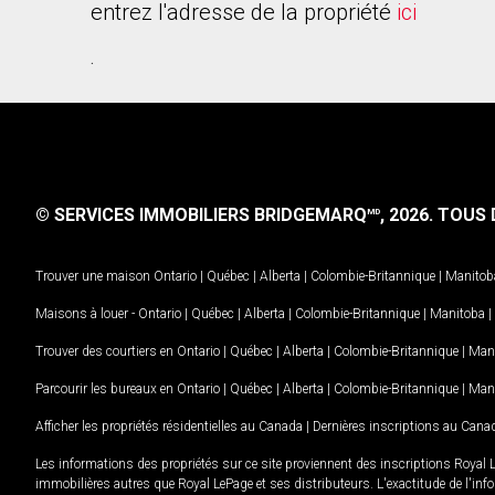
entrez l'adresse de la propriété
ici
.
© SERVICES IMMOBILIERS BRIDGEMARQ
, 2026.
TOUS D
MD
Trouver une maison
Ontario
|
Québec
|
Alberta
|
Colombie-Britannique
|
Manitob
Maisons à louer -
Ontario
|
Québec
|
Alberta
|
Colombie-Britannique
|
Manitoba
|
Trouver des courtiers en
Ontario
|
Québec
|
Alberta
|
Colombie-Britannique
|
Man
Parcourir les bureaux en
Ontario
|
Québec
|
Alberta
|
Colombie-Britannique
|
Man
Afficher les propriétés résidentielles au Canada
|
Dernières inscriptions au Cana
Les informations des propriétés sur ce site proviennent des inscriptions Royal 
immobilières autres que Royal LePage et ses distributeurs. L'exactitude de l'info