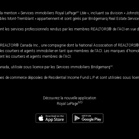
la mention « Services immobiliers Royal LePage
MD
Ltée », incluant sa division « Johnst
bles Mont-Tremblant » appartiennent et sont gérés par Bridgemarq Real Estate Servic
 les services professionnels rendus par les membres REALTORS® de l'ACI en vue de l'a
TOR® Canada Inc., une compagnie dont la National Association of REALTORS® et l'
s courtiers et agents immobilier en tant que membres de l'ACI. Les marques d'homolog
ssent les courtiers et agents membres de l'ACI.
da, utilisée sous licence par les Services immobiliers Bridgemarq
MD
.
s de commerce déposées de Residential Income Fund L.P. et sont utilisées sous lice
Découvrez la nouvelle application
MD
Royal LePage