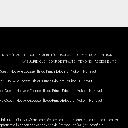
E DES MÉDIAS
BLOGUE
PROPRIÉTÉS LUXUEUSES
COMMERCIAL
INTRANET
AVIS JURIDIQUE
CONFIDENTIALITÉ
TÉMOINS
ACCESSIBILITÉ
-Ouest
|
Nouvelle-Écosse
|
Île-du-Prince-Édouard
|
Yukon
|
Nunavut
.
est
|
Nouvelle-Écosse
|
Île-du-Prince-Édouard
|
Yukon
|
Nunavut
.
Nord-Ouest
|
Nouvelle-Écosse
|
Île-du-Prince-Édouard
|
Yukon
|
Nunavut
Nord-Ouest
|
Nouvelle-Écosse
|
Île-du-Prince-Édouard
|
Yukon
|
Nunavut
mobilier (SDD®). SDD® met en référence des inscriptions tenues par des agences
rtient à l'Association canadienne de l’immobilier (ACI) et identifie le