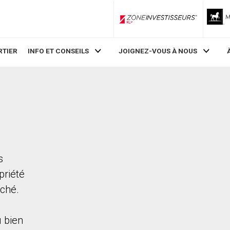
ZoneInvestisseurs RLP
RTIER
INFO ET CONSEILS
JOIGNEZ-VOUS À NOUS
s
priété
rché.
 bien