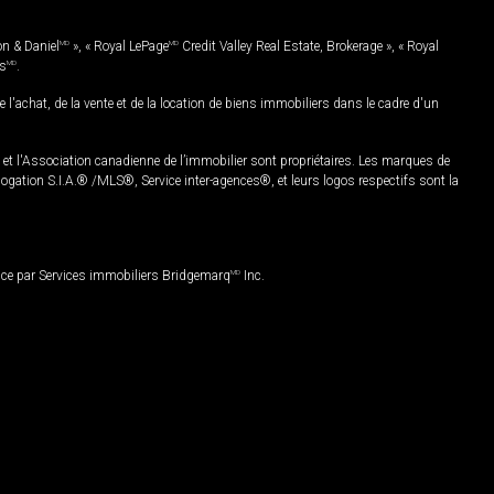
on & Daniel
MD
», « Royal LePage
MD
Credit Valley Real Estate, Brokerage », « Royal
es
MD
.
chat, de la vente et de la location de biens immobiliers dans le cadre d'un
Association canadienne de l’immobilier sont propriétaires. Les marques de
ation S.I.A.® /MLS®, Service inter-agences®, et leurs logos respectifs sont la
nce par Services immobiliers Bridgemarq
MD
Inc.