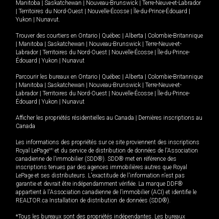
Manitoba
|
Saskatchewan
|
Nouveau-Brunswick
|
Terre-Neuve-et-Labrador
|
Territoires du Nord-Ouest
|
Nouvelle-Écosse
|
Île-du-Prince-Édouard
|
Yukon
|
Nunavut
.
Trouver des courtiers en
Ontario
|
Québec
|
Alberta
|
Colombie-Britannique
|
Manitoba
|
Saskatchewan
|
Nouveau-Brunswick
|
Terre-Neuve-et-
Labrador
|
Territoires du Nord-Ouest
|
Nouvelle-Écosse
|
Île-du-Prince-
Édouard
|
Yukon
|
Nunavut
Parcourir les bureaux en
Ontario
|
Québec
|
Alberta
|
Colombie-Britannique
|
Manitoba
|
Saskatchewan
|
Nouveau-Brunswick
|
Terre-Neuve-et-
Labrador
|
Territoires du Nord-Ouest
|
Nouvelle-Écosse
|
Île-du-Prince-
Édouard
|
Yukon
|
Nunavut
Afficher les propriétés résidentielles au Canada
|
Dernières inscriptions au
Canada
Les informations des propriétés sur ce site proviennent des inscriptions
Royal LePage
MD
et du service de distribution de données de l'Association
canadienne de l’immobilier (SDD®). SDD® met en référence des
inscriptions tenues par des agences immobilières autres que Royal
LePage et ses distributeurs. L'exactitude de l'information n'est pas
garantie et devrait être indépendamment vérifiée. La marque DDF®
appartient à l'Association canadienne de l’immobilier (ACI) et identifie le
REALTOR.ca Installation de distribution de données (SDD®).
*Tous les bureaux sont des propriétés indépendantes. Les bureaux