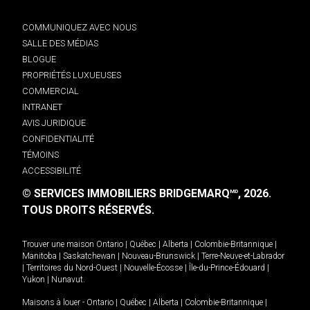
COMMUNIQUEZ AVEC NOUS
SALLE DES MÉDIAS
BLOGUE
PROPRIÉTÉS LUXUEUSES
COMMERCIAL
INTRANET
AVIS JURIDIQUE
CONFIDENTIALITÉ
TÉMOINS
ACCESSIBILITÉ
© SERVICES IMMOBILIERS BRIDGEMARQ
, 2026.
MD
TOUS DROITS RÉSERVÉS.
Trouver une maison
Ontario
|
Québec
|
Alberta
|
Colombie-Britannique
|
Manitoba
|
Saskatchewan
|
Nouveau-Brunswick
|
Terre-Neuve-et-Labrador
|
Territoires du Nord-Ouest
|
Nouvelle-Écosse
|
Île-du-Prince-Édouard
|
Yukon
|
Nunavut
.
Maisons à louer -
Ontario
|
Québec
|
Alberta
|
Colombie-Britannique
|