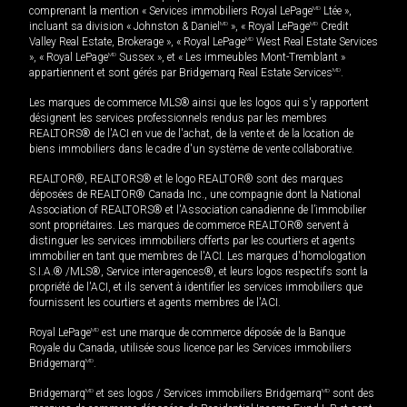
comprenant la mention « Services immobiliers Royal LePage
MD
Ltée »,
incluant sa division « Johnston & Daniel
MD
», « Royal LePage
MD
Credit
Valley Real Estate, Brokerage », « Royal LePage
MD
West Real Estate Services
», « Royal LePage
MD
Sussex », et « Les immeubles Mont-Tremblant »
appartiennent et sont gérés par Bridgemarq Real Estate Services
MD
.
Les marques de commerce MLS® ainsi que les logos qui s'y rapportent
désignent les services professionnels rendus par les membres
REALTORS® de l'ACI en vue de l'achat, de la vente et de la location de
biens immobiliers dans le cadre d'un système de vente collaborative.
REALTOR®, REALTORS® et le logo REALTOR® sont des marques
déposées de REALTOR® Canada Inc., une compagnie dont la National
Association of REALTORS® et l'Association canadienne de l’immobilier
sont propriétaires. Les marques de commerce REALTOR® servent à
distinguer les services immobiliers offerts par les courtiers et agents
immobilier en tant que membres de l'ACI. Les marques d'homologation
S.I.A.® /MLS®, Service inter-agences®, et leurs logos respectifs sont la
propriété de l'ACI, et ils servent à identifier les services immobiliers que
fournissent les courtiers et agents membres de l'ACI.
Royal LePage
MD
est une marque de commerce déposée de la Banque
Royale du Canada, utilisée sous licence par les Services immobiliers
Bridgemarq
MD
.
Bridgemarq
MD
et ses logos / Services immobiliers Bridgemarq
MD
sont des