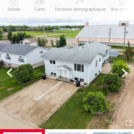
Détails
Carte
Données démographiques
Vue de la r
Previous
Next