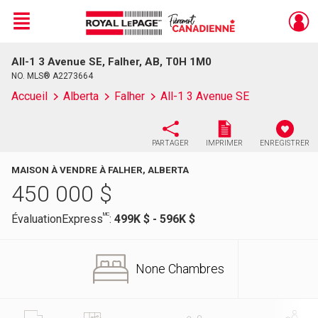
Menu
All-1 3 Avenue SE, Falher, AB, T0H 1M0
Live
En Direct
NO. MLS® A2273664
Accueil
Alberta
Falher
All-1 3 Avenue SE
PARTAGER
IMPRIMER
ENREGISTRER
MAISON À VENDRE À FALHER, ALBERTA
450 000
$
MC
ÉvaluationExpress
:
499K $ - 596K $
None Chambres