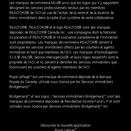
Les marques de commerce MLS® ainsi que les logos qui s'y rapportent
désignent les services professionnels rendus par les membres
REALTORS® de l'ACI en vue de l'achat, de la vente et de la location de
biens immobiliers dans le cadre d'un système de vente collaborative.
REALTOR®, REALTORS® et le logo REALTOR® sont des marques
déposées de REALTOR® Canada Inc., une compagnie dont la National
Association of REALTORS® et l'Association canadienne de l’immobilier
sont propriétaires. Les marques de commerce REALTOR® servent à
distinguer les services immobiliers offerts par les courtiers et agents
immobilier en tant que membres de l'ACI. Les marques d'homologation
S.I.A.® /MLS®, Service inter-agences®, et leurs logos respectifs sont la
propriété de l'ACI, et ils servent à identifier les services immobiliers que
fournissent les courtiers et agents membres de l'ACI.
Royal LePage
MD
est une marque de commerce déposée de la Banque
Royale du Canada, utilisée sous licence par les Services immobiliers
Bridgemarq
MD
.
Bridgemarq
MD
et ses logos / Services immobiliers Bridgemarq
MD
sont des
marques de commerce déposées de Residential Income Fund L.P. et sont
utilisées sous licence par Services immobiliers Bridgemarq
MD
Inc.
Découvrez la nouvelle application
MD
Royal LePage