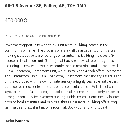
All-1 3 Avenue SE, Falher, AB, T0H 1M0
450 000
$
INFORMATIONS SUR LA PROPRIÉTÉ
Investment opportunity with this 5-unit rental building located in the
community of Falher. The property offers a well-balanced mix of unit sizes,
making it attractive to a wide range of tenants. The building includes a 3-
bedroom, 1-bathroom unit (Unit 1) that has seen several recent upgrades,
including all new windows, new countertops, a new sink, and a new stove. Unit
2 is a 1-bedroom, 1-bathroom unit, while Units 3 and 4 each offer 2 bedrooms
and 1 bathroom. Unit 5 is a 1-bedroom, 1-bathroom bachelor-style suite. Each
unit is equipped with its own private laundry, a highly desirable feature that
adds convenience for tenants and enhances rental appeal. With functional
layouts, thoughtful updates, and solid rental income, this property presents a
strong opportunity for investors seeking stable income. Conveniently located
close to local amenities and services, this Falher rental building offers long-
term value and excellent income potential. Book your showing today!
Inclusions:
n/a