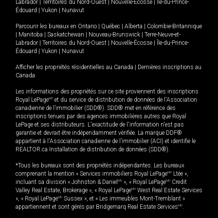
Labrador
|
Territoires du Nord-Ouest
|
Nouvelle-Écosse
|
Île-du-Prince-
Édouard
|
Yukon
|
Nunavut
Parcourir les bureaux en
Ontario
|
Québec
|
Alberta
|
Colombie-Britannique
|
Manitoba
|
Saskatchewan
|
Nouveau-Brunswick
|
Terre-Neuve-et-
Labrador
|
Territoires du Nord-Ouest
|
Nouvelle-Écosse
|
Île-du-Prince-
Édouard
|
Yukon
|
Nunavut
Afficher les propriétés résidentielles au Canada
|
Dernières inscriptions au
Canada
Les informations des propriétés sur ce site proviennent des inscriptions
Royal LePage
MD
et du service de distribution de données de l'Association
canadienne de l’immobilier (SDD®). SDD® met en référence des
inscriptions tenues par des agences immobilières autres que Royal
LePage et ses distributeurs. L'exactitude de l'information n'est pas
garantie et devrait être indépendamment vérifiée. La marque DDF®
appartient à l'Association canadienne de l’immobilier (ACI) et identifie le
REALTOR.ca Installation de distribution de données (SDD®).
*Tous les bureaux sont des propriétés indépendantes. Les bureaux
comprenant la mention « Services immobiliers Royal LePage
MD
Ltée »,
incluant sa division « Johnston & Daniel
MD
», « Royal LePage
MD
Credit
Valley Real Estate, Brokerage », « Royal LePage
MD
West Real Estate Services
», « Royal LePage
MD
Sussex », et « Les immeubles Mont-Tremblant »
appartiennent et sont gérés par Bridgemarq Real Estate Services
MD
.