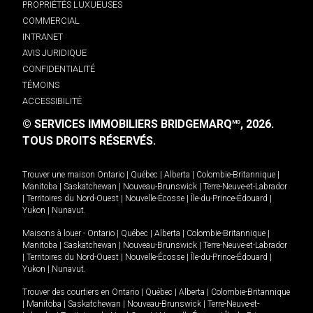
PROPRIÉTÉS LUXUEUSES
COMMERCIAL
INTRANET
AVIS JURIDIQUE
CONFIDENTIALITÉ
TÉMOINS
ACCESSIBILITÉ
© SERVICES IMMOBILIERS BRIDGEMARQ
, 2026.
MD
TOUS DROITS RÉSERVÉS.
Trouver une maison
Ontario
|
Québec
|
Alberta
|
Colombie-Britannique
|
Manitoba
|
Saskatchewan
|
Nouveau-Brunswick
|
Terre-Neuve-et-Labrador
|
Territoires du Nord-Ouest
|
Nouvelle-Écosse
|
Île-du-Prince-Édouard
|
Yukon
|
Nunavut
.
Maisons à louer -
Ontario
|
Québec
|
Alberta
|
Colombie-Britannique
|
Manitoba
|
Saskatchewan
|
Nouveau-Brunswick
|
Terre-Neuve-et-Labrador
|
Territoires du Nord-Ouest
|
Nouvelle-Écosse
|
Île-du-Prince-Édouard
|
Yukon
|
Nunavut
.
Trouver des courtiers en
Ontario
|
Québec
|
Alberta
|
Colombie-Britannique
|
Manitoba
|
Saskatchewan
|
Nouveau-Brunswick
|
Terre-Neuve-et-