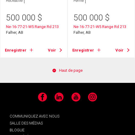
Récréative
Ferme
500 000
$
500 000
$
Ne-16-77-21-W5 Range Rd 213
Ne-16-77-21-W5 Range Rd 213
Falher, AB
Falher, AB
Enregistrer
Voir
Enregistrer
Voir
Haut de page
Facebook
LinkedIn
YouTube
Instagram
COMMUNIQUEZ AVEC NOUS
SALLE DES MÉDIAS
BLOGUE