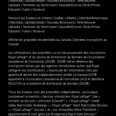
|
Manitoba
|
Saskatchewan
|
Nouveau-Brunswick
|
Terre-Neuve-et-
Labrador
|
Territoires du Nord-Ouest
|
Nouvelle-Écosse
|
Île-du-Prince-
Édouard
|
Yukon
|
Nunavut
Parcourir les bureaux en
Ontario
|
Québec
|
Alberta
|
Colombie-Britannique
|
Manitoba
|
Saskatchewan
|
Nouveau-Brunswick
|
Terre-Neuve-et-
Labrador
|
Territoires du Nord-Ouest
|
Nouvelle-Écosse
|
Île-du-Prince-
Édouard
|
Yukon
|
Nunavut
Afficher les propriétés résidentielles au Canada
|
Dernières inscriptions au
Canada
Les informations des propriétés sur ce site proviennent des inscriptions
Royal LePage
MD
et du service de distribution de données de l'Association
canadienne de l’immobilier (SDD®). SDD® met en référence des
inscriptions tenues par des agences immobilières autres que Royal
LePage et ses distributeurs. L'exactitude de l'information n'est pas
garantie et devrait être indépendamment vérifiée. La marque DDF®
appartient à l'Association canadienne de l’immobilier (ACI) et identifie le
REALTOR.ca Installation de distribution de données (SDD®).
*Tous les bureaux sont des propriétés indépendantes. Les bureaux
comprenant la mention « Services immobiliers Royal LePage
MD
Ltée »,
incluant sa division « Johnston & Daniel
MD
», « Royal LePage
MD
Credit
Valley Real Estate, Brokerage », « Royal LePage
MD
West Real Estate Services
», « Royal LePage
MD
Sussex », et « Les immeubles Mont-Tremblant »
appartiennent et sont gérés par Bridgemarq Real Estate Services
MD
.