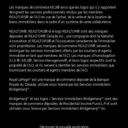
Les marques de commerce MLS® ainsi que les logos qui s'y rapportent
désignent les services professionnels rendus par les membres
REALTORS® de l'ACI en vue de l'achat, de la vente et de la location de
biens immobiliers dans le cadre d'un système de vente collaborative.
REALTOR®, REALTORS® et le logo REALTOR® sont des marques
déposées de REALTOR® Canada Inc., une compagnie dont la National
Association of REALTORS® et l'Association canadienne de l’immobilier
sont propriétaires. Les marques de commerce REALTOR® servent à
distinguer les services immobiliers offerts par les courtiers et agents
immobilier en tant que membres de l'ACI. Les marques d'homologation
S.I.A.® /MLS®, Service inter-agences®, et leurs logos respectifs sont la
propriété de l'ACI, et ils servent à identifier les services immobiliers que
fournissent les courtiers et agents membres de l'ACI.
Royal LePage
MD
est une marque de commerce déposée de la Banque
Royale du Canada, utilisée sous licence par les Services immobiliers
Bridgemarq
MD
.
Bridgemarq
MD
et ses logos / Services immobiliers Bridgemarq
MD
sont des
marques de commerce déposées de Residential Income Fund L.P. et sont
utilisées sous licence par Services immobiliers Bridgemarq
MD
Inc.
Découvrez la nouvelle application