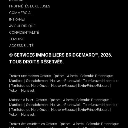
PROPRIÉTÉS LUXUEUSES
COMMERCIAL
INTRANET
AVIS JURIDIQUE
CONFIDENTIALITÉ
TÉMOINS
ACCESSIBILITÉ
© SERVICES IMMOBILIERS BRIDGEMARQ
, 2026.
MD
TOUS DROITS RÉSERVÉS.
Trouver une maison
Ontario
|
Québec
|
Alberta
|
Colombie-Britannique
|
Manitoba
|
Saskatchewan
|
Nouveau-Brunswick
|
Terre-Neuve-et-Labrador
|
Territoires du Nord-Ouest
|
Nouvelle-Écosse
|
Île-du-Prince-Édouard
|
Yukon
|
Nunavut
.
Maisons à louer -
Ontario
|
Québec
|
Alberta
|
Colombie-Britannique
|
Manitoba
|
Saskatchewan
|
Nouveau-Brunswick
|
Terre-Neuve-et-Labrador
|
Territoires du Nord-Ouest
|
Nouvelle-Écosse
|
Île-du-Prince-Édouard
|
Yukon
|
Nunavut
.
Trouver des courtiers en
Ontario
|
Québec
|
Alberta
|
Colombie-Britannique