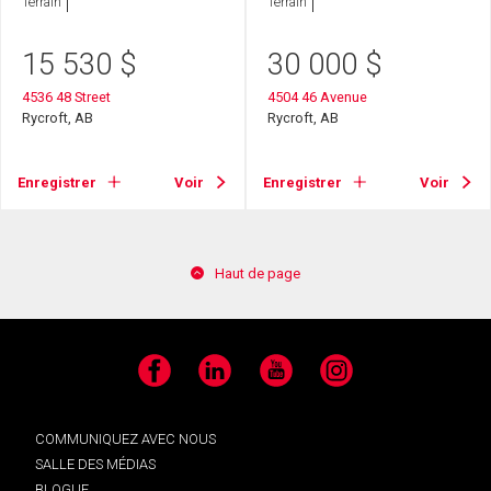
Terrain
Terrain
15 530
$
30 000
$
4536 48 Street
4504 46 Avenue
Rycroft, AB
Rycroft, AB
Enregistrer
Voir
Enregistrer
Voir
Haut de page
Facebook
LinkedIn
YouTube
Instagram
COMMUNIQUEZ AVEC NOUS
SALLE DES MÉDIAS
BLOGUE