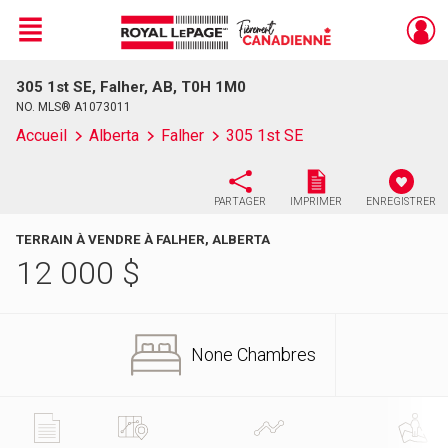
Menu
305 1st SE, Falher, AB, T0H 1M0
Live
En Direct
NO. MLS® A1073011
Accueil
Alberta
Falher
305 1st SE
PARTAGER
IMPRIMER
ENREGISTRER
TERRAIN À VENDRE À FALHER, ALBERTA
12 000
$
None Chambres