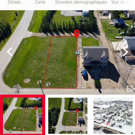
Détails
Carte
Données démographiques
Vue de la r
Previous
Next