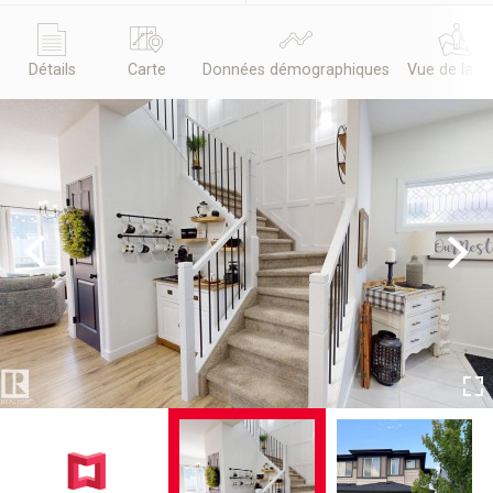
Détails
Carte
Données démographiques
Vue de la r
Previous
Next