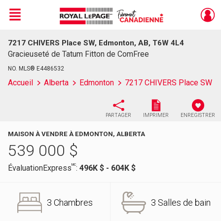
Menu
7217 CHIVERS Place SW, Edmonton, AB, T6W 4L4
Live
En Direct
Gracieuseté de Tatum Fitton de ComFree
NO. MLS® E4486532
Accueil
Alberta
Edmonton
7217 CHIVERS Place SW
PARTAGER
IMPRIMER
ENREGISTRER
MAISON À VENDRE À EDMONTON, ALBERTA
539 000
$
MC
ÉvaluationExpress
:
496K $ - 604K $
3 Chambres
3 Salles de bain