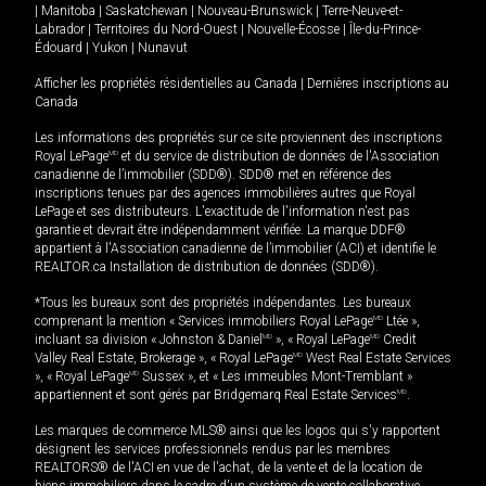
|
Manitoba
|
Saskatchewan
|
Nouveau-Brunswick
|
Terre-Neuve-et-
Labrador
|
Territoires du Nord-Ouest
|
Nouvelle-Écosse
|
Île-du-Prince-
Édouard
|
Yukon
|
Nunavut
Afficher les propriétés résidentielles au Canada
|
Dernières inscriptions au
Canada
Les informations des propriétés sur ce site proviennent des inscriptions
Royal LePage
MD
et du service de distribution de données de l'Association
canadienne de l’immobilier (SDD®). SDD® met en référence des
inscriptions tenues par des agences immobilières autres que Royal
LePage et ses distributeurs. L'exactitude de l'information n'est pas
garantie et devrait être indépendamment vérifiée. La marque DDF®
appartient à l'Association canadienne de l’immobilier (ACI) et identifie le
REALTOR.ca Installation de distribution de données (SDD®).
*Tous les bureaux sont des propriétés indépendantes. Les bureaux
comprenant la mention « Services immobiliers Royal LePage
MD
Ltée »,
incluant sa division « Johnston & Daniel
MD
», « Royal LePage
MD
Credit
Valley Real Estate, Brokerage », « Royal LePage
MD
West Real Estate Services
», « Royal LePage
MD
Sussex », et « Les immeubles Mont-Tremblant »
appartiennent et sont gérés par Bridgemarq Real Estate Services
MD
.
Les marques de commerce MLS® ainsi que les logos qui s'y rapportent
désignent les services professionnels rendus par les membres
REALTORS® de l'ACI en vue de l'achat, de la vente et de la location de