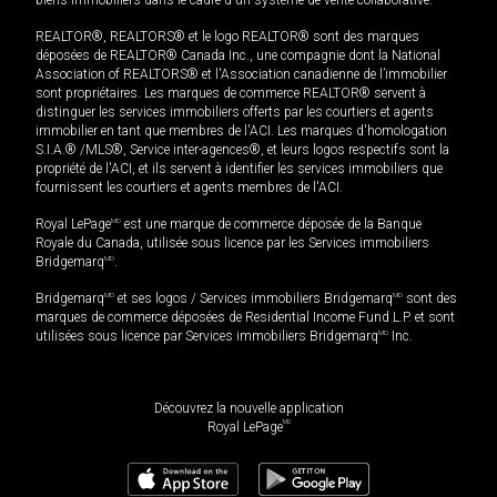
biens immobiliers dans le cadre d'un système de vente collaborative.
REALTOR®, REALTORS® et le logo REALTOR® sont des marques
déposées de REALTOR® Canada Inc., une compagnie dont la National
Association of REALTORS® et l'Association canadienne de l’immobilier
sont propriétaires. Les marques de commerce REALTOR® servent à
distinguer les services immobiliers offerts par les courtiers et agents
immobilier en tant que membres de l'ACI. Les marques d'homologation
S.I.A.® /MLS®, Service inter-agences®, et leurs logos respectifs sont la
propriété de l'ACI, et ils servent à identifier les services immobiliers que
fournissent les courtiers et agents membres de l'ACI.
Royal LePage
MD
est une marque de commerce déposée de la Banque
Royale du Canada, utilisée sous licence par les Services immobiliers
Bridgemarq
MD
.
Bridgemarq
MD
et ses logos / Services immobiliers Bridgemarq
MD
sont des
marques de commerce déposées de Residential Income Fund L.P. et sont
utilisées sous licence par Services immobiliers Bridgemarq
MD
Inc.
Découvrez la nouvelle application
MD
Royal LePage