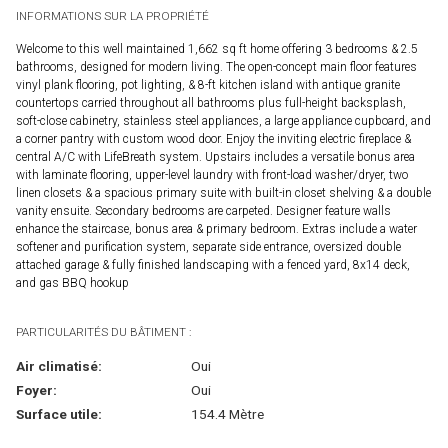
INFORMATIONS SUR LA PROPRIÉTÉ
Welcome to this well maintained 1,662 sq ft home offering 3 bedrooms & 2.5
bathrooms, designed for modern living. The open-concept main floor features
vinyl plank flooring, pot lighting, & 8-ft kitchen island with antique granite
countertops carried throughout all bathrooms plus full-height backsplash,
soft-close cabinetry, stainless steel appliances, a large appliance cupboard, and
a corner pantry with custom wood door. Enjoy the inviting electric fireplace &
central A/C with LifeBreath system. Upstairs includes a versatile bonus area
with laminate flooring, upper-level laundry with front-load washer/dryer, two
linen closets & a spacious primary suite with built-in closet shelving & a double
vanity ensuite. Secondary bedrooms are carpeted. Designer feature walls
enhance the staircase, bonus area & primary bedroom. Extras include a water
softener and purification system, separate side entrance, oversized double
attached garage & fully finished landscaping with a fenced yard, 8x14 deck,
and gas BBQ hookup
PARTICULARITÉS DU BÂTIMENT :
Air climatisé:
Oui
Foyer:
Oui
Surface utile:
154.4 Mètre