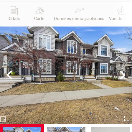
Détails
Carte
Données démographiques
Vue de la r
Previous
Next