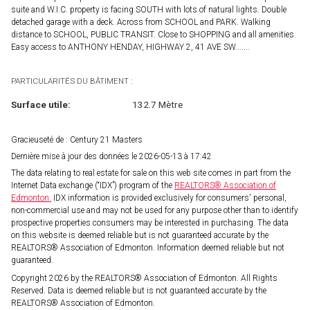
suite and W.I.C. property is facing SOUTH with lots of natural lights. Double
detached garage with a deck. Across from SCHOOL and PARK. Walking
distance to SCHOOL, PUBLIC TRANSIT. Close to SHOPPING and all amenities.
Easy access to ANTHONY HENDAY, HIGHWAY 2, 41 AVE SW.......
PARTICULARITÉS DU BÂTIMENT :
Surface utile:
132.7 Mètre
Gracieuseté de : Century 21 Masters
Dernière mise à jour des données le 2026-05-13 à 17:42
The data relating to real estate for sale on this web site comes in part from the
Internet Data exchange (“IDX”) program of the
REALTORS® Association of
Edmonton.
IDX information is provided exclusively for consumers' personal,
non-commercial use and may not be used for any purpose other than to identify
prospective properties consumers may be interested in purchasing. The data
on this website is deemed reliable but is not guaranteed accurate by the
REALTORS® Association of Edmonton. Information deemed reliable but not
guaranteed.
Copyright 2026 by the REALTORS® Association of Edmonton. All Rights
Reserved. Data is deemed reliable but is not guaranteed accurate by the
REALTORS® Association of Edmonton.