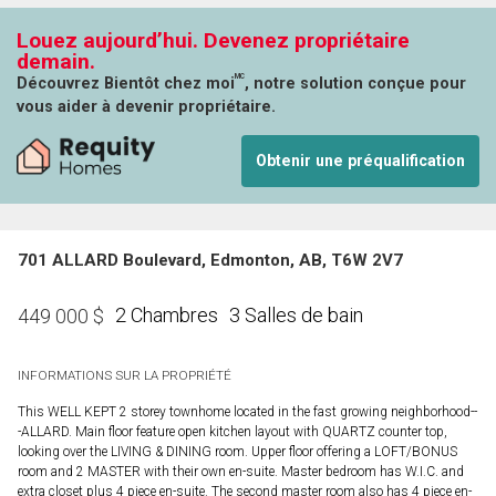
Louez aujourd’hui. Devenez propriétaire
demain.
MC
Découvrez Bientôt chez moi
, notre solution conçue pour
vous aider à devenir propriétaire.
Obtenir une préqualification
701 ALLARD Boulevard, Edmonton, AB, T6W 2V7
2 Chambres
3 Salles de bain
449 000
$
INFORMATIONS SUR LA PROPRIÉTÉ
This WELL KEPT 2 storey townhome located in the fast growing neighborhood--
-ALLARD. Main floor feature open kitchen layout with QUARTZ counter top,
looking over the LIVING & DINING room. Upper floor offering a LOFT/BONUS
room and 2 MASTER with their own en-suite. Master bedroom has W.I.C. and
extra closet plus 4 piece en-suite. The second master room also has 4 piece en-