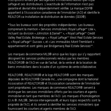
LePage et ses distributeurs. L'exactitude de l'information n'est pas
garantie et devrait être indépendamment vérifiée. La marque DDF®
appartient à l'Association canadienne de l’immobilier (ACI) et identifie le
REALTOR.ca Installation de distribution de données (SDD®).
*Tous les bureaux sont des propriétés indépendantes. Les bureaux
comprenant la mention « Services immobiliers Royal LePage
MD
Ltée »,
incluant sa division « Johnston & Daniel
MD
», « Royal LePage
MD
Credit
Valley Real Estate, Brokerage », « Royal LePage
MD
West Real Estate Services
», « Royal LePage
MD
Sussex », et « Les immeubles Mont-Tremblant »
appartiennent et sont gérés par Bridgemarq Real Estate Services
MD
.
Les marques de commerce MLS® ainsi que les logos qui s'y rapportent
désignent les services professionnels rendus par les membres
REALTORS® de l'ACI en vue de l'achat, de la vente et de la location de
biens immobiliers dans le cadre d'un système de vente collaborative.
REALTOR®, REALTORS® et le logo REALTOR® sont des marques
déposées de REALTOR® Canada Inc., une compagnie dont la National
Association of REALTORS® et l'Association canadienne de l’immobilier
sont propriétaires. Les marques de commerce REALTOR® servent à
distinguer les services immobiliers offerts par les courtiers et agents
immobilier en tant que membres de l'ACI. Les marques d'homologation
S.I.A.® /MLS®, Service inter-agences®, et leurs logos respectifs sont la
propriété de l'ACI, et ils servent à identifier les services immobiliers que
fournissent les courtiers et agents membres de l'ACI.