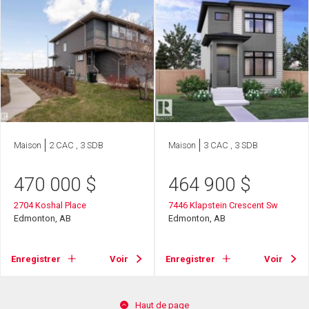
Maison
2 CAC , 3 SDB
Maison
3 CAC , 3 SDB
470 000
$
464 900
$
2704 Koshal Place
7446 Klapstein Crescent Sw
Edmonton, AB
Edmonton, AB
Enregistrer
Voir
Enregistrer
Voir
Haut de page