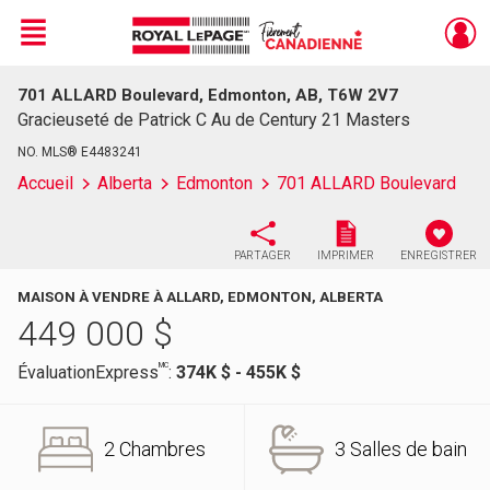
Menu
701 ALLARD Boulevard, Edmonton, AB, T6W 2V7
Live
En Direct
Gracieuseté de Patrick C Au de Century 21 Masters
NO. MLS® E4483241
Accueil
Alberta
Edmonton
701 ALLARD Boulevard
PARTAGER
IMPRIMER
ENREGISTRER
MAISON À VENDRE À ALLARD, EDMONTON, ALBERTA
449 000
$
MC
ÉvaluationExpress
:
374K $ - 455K $
2 Chambres
3 Salles de bain