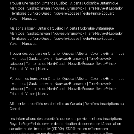
Trouver une maison
Ontario
|
Québec
|
Alberta
|
Colombie-Britannique
|
Manitoba
|
Saskatchewan
|
Nouveau-Brunswick
|
Terre-Neuve-et-Labrador
|
Territoires du Nord-Ouest
|
Nouvelle-Écosse
|
Île-du-Prince-Édouard
|
Yukon
|
Nunavut
.
Maisons à louer -
Ontario
|
Québec
|
Alberta
|
Colombie-Britannique
|
Manitoba
|
Saskatchewan
|
Nouveau-Brunswick
|
Terre-Neuve-et-Labrador
|
Territoires du Nord-Ouest
|
Nouvelle-Écosse
|
Île-du-Prince-Édouard
|
Yukon
|
Nunavut
.
Trouver des courtiers en
Ontario
|
Québec
|
Alberta
|
Colombie-Britannique
|
Manitoba
|
Saskatchewan
|
Nouveau-Brunswick
|
Terre-Neuve-et-
Labrador
|
Territoires du Nord-Ouest
|
Nouvelle-Écosse
|
Île-du-Prince-
Édouard
|
Yukon
|
Nunavut
Parcourir les bureaux en
Ontario
|
Québec
|
Alberta
|
Colombie-Britannique
|
Manitoba
|
Saskatchewan
|
Nouveau-Brunswick
|
Terre-Neuve-et-
Labrador
|
Territoires du Nord-Ouest
|
Nouvelle-Écosse
|
Île-du-Prince-
Édouard
|
Yukon
|
Nunavut
Afficher les propriétés résidentielles au Canada
|
Dernières inscriptions au
Canada
Les informations des propriétés sur ce site proviennent des inscriptions
Royal LePage
MD
et du service de distribution de données de l'Association
canadienne de l’immobilier (SDD®). SDD® met en référence des
inscriptions tenues par des agences immobilières autres que Royal