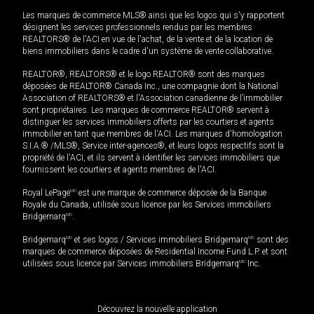
Les marques de commerce MLS® ainsi que les logos qui s'y rapportent
désignent les services professionnels rendus par les membres
REALTORS® de l'ACI en vue de l'achat, de la vente et de la location de
biens immobiliers dans le cadre d'un système de vente collaborative.
REALTOR®, REALTORS® et le logo REALTOR® sont des marques
déposées de REALTOR® Canada Inc., une compagnie dont la National
Association of REALTORS® et l'Association canadienne de l’immobilier
sont propriétaires. Les marques de commerce REALTOR® servent à
distinguer les services immobiliers offerts par les courtiers et agents
immobilier en tant que membres de l'ACI. Les marques d'homologation
S.I.A.® /MLS®, Service inter-agences®, et leurs logos respectifs sont la
propriété de l'ACI, et ils servent à identifier les services immobiliers que
fournissent les courtiers et agents membres de l'ACI.
Royal LePage
MD
est une marque de commerce déposée de la Banque
Royale du Canada, utilisée sous licence par les Services immobiliers
Bridgemarq
MD
.
Bridgemarq
MD
et ses logos / Services immobiliers Bridgemarq
MD
sont des
marques de commerce déposées de Residential Income Fund L.P. et sont
utilisées sous licence par Services immobiliers Bridgemarq
MD
Inc.
Découvrez la nouvelle application