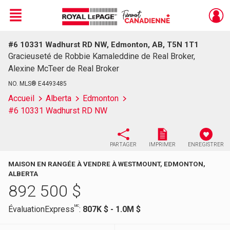
Menu
#6 10331 Wadhurst RD NW, Edmonton, AB, T5N 1T1
Live
En Direct
Gracieuseté de Robbie Kamaleddine de Real Broker,
Alexine McTeer de Real Broker
NO. MLS® E4493485
Accueil
Alberta
Edmonton
#6 10331 Wadhurst RD NW
PARTAGER
IMPRIMER
ENREGISTRER
MAISON EN RANGÉE À VENDRE À WESTMOUNT, EDMONTON,
ALBERTA
892 500
$
MC
ÉvaluationExpress
:
807K $ - 1.0M $