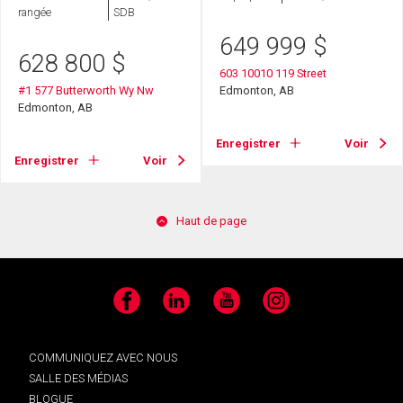
rangée
SDB
649 999
$
628 800
$
603 10010 119 Street
#1 577 Butterworth Wy Nw
Edmonton, AB
Edmonton, AB
Enregistrer
Voir
Enregistrer
Voir
Haut de page
Facebook
LinkedIn
YouTube
Instagram
COMMUNIQUEZ AVEC NOUS
SALLE DES MÉDIAS
BLOGUE