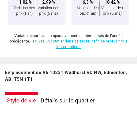
11,02 %
2,99 %
6,3 %
18,42 %
Variation des
Variation des
Variation des
Variation des
prix
(1 an)
prix
(5 ans)
prix
(1 an)
prix
(5 ans)
Variations sur 1 an comparativement au même mois de l'année
précédente.
Trouvez un courtier dans ce secteur afin de recevoir plus
d'informations.
Emplacement de #6 10331 Wadhurst RD NW, Edmonton,
AB, T5N 1T1
Style de vie
Détails sur le quartier