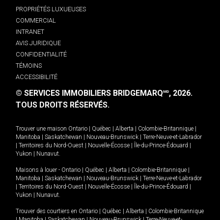
PROPRIÉTÉS LUXUEUSES
COMMERCIAL
INTRANET
AVIS JURIDIQUE
CONFIDENTIALITÉ
TÉMOINS
ACCESSIBILITÉ
© SERVICES IMMOBILIERS BRIDGEMARQ
, 2026.
MD
TOUS DROITS RÉSERVÉS.
Trouver une maison
Ontario
|
Québec
|
Alberta
|
Colombie-Britannique
|
Manitoba
|
Saskatchewan
|
Nouveau-Brunswick
|
Terre-Neuve-et-Labrador
|
Territoires du Nord-Ouest
|
Nouvelle-Écosse
|
Île-du-Prince-Édouard
|
Yukon
|
Nunavut
.
Maisons à louer -
Ontario
|
Québec
|
Alberta
|
Colombie-Britannique
|
Manitoba
|
Saskatchewan
|
Nouveau-Brunswick
|
Terre-Neuve-et-Labrador
|
Territoires du Nord-Ouest
|
Nouvelle-Écosse
|
Île-du-Prince-Édouard
|
Yukon
|
Nunavut
.
Trouver des courtiers en
Ontario
|
Québec
|
Alberta
|
Colombie-Britannique
|
Manitoba
|
Saskatchewan
|
Nouveau-Brunswick
|
Terre-Neuve-et-