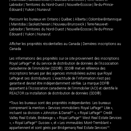
Labrador
|
Territoires du Nord-Ouest
|
Nouvelle-Écosse
|
Île-du-Prince-
Édouard
|
Yukon
|
Nunavut
Parcourir les bureaux en
Ontario
|
Québec
|
Alberta
|
Colombie-Britannique
|
Manitoba
|
Saskatchewan
|
Nouveau-Brunswick
|
Terre-Neuve-et-
Labrador
|
Territoires du Nord-Ouest
|
Nouvelle-Écosse
|
Île-du-Prince-
Édouard
|
Yukon
|
Nunavut
Afficher les propriétés résidentielles au Canada
|
Dernières inscriptions au
Canada
Les informations des propriétés sur ce site proviennent des inscriptions
Royal LePage
MD
et du service de distribution de données de l'Association
canadienne de l’immobilier (SDD®). SDD® met en référence des
inscriptions tenues par des agences immobilières autres que Royal
LePage et ses distributeurs. L'exactitude de l'information n'est pas
garantie et devrait être indépendamment vérifiée. La marque DDF®
appartient à l'Association canadienne de l’immobilier (ACI) et identifie le
REALTOR.ca Installation de distribution de données (SDD®).
*Tous les bureaux sont des propriétés indépendantes. Les bureaux
comprenant la mention « Services immobiliers Royal LePage
MD
Ltée »,
incluant sa division « Johnston & Daniel
MD
», « Royal LePage
MD
Credit
Valley Real Estate, Brokerage », « Royal LePage
MD
West Real Estate Services
», « Royal LePage
MD
Sussex », et « Les immeubles Mont-Tremblant »
appartiennent et sont gérés par Bridgemarq Real Estate Services
MD
.