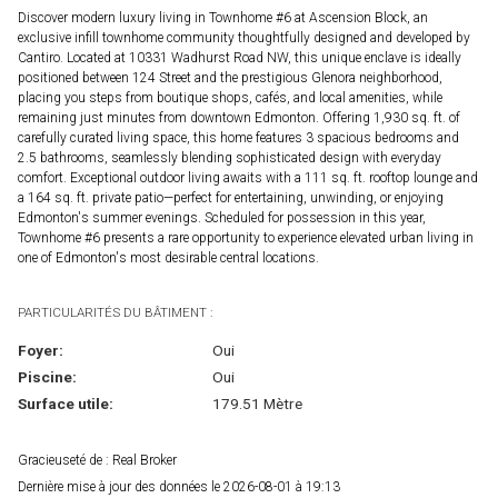
Discover modern luxury living in Townhome #6 at Ascension Block, an
exclusive infill townhome community thoughtfully designed and developed by
Cantiro. Located at 10331 Wadhurst Road NW, this unique enclave is ideally
positioned between 124 Street and the prestigious Glenora neighborhood,
placing you steps from boutique shops, cafés, and local amenities, while
remaining just minutes from downtown Edmonton. Offering 1,930 sq. ft. of
carefully curated living space, this home features 3 spacious bedrooms and
2.5 bathrooms, seamlessly blending sophisticated design with everyday
comfort. Exceptional outdoor living awaits with a 111 sq. ft. rooftop lounge and
a 164 sq. ft. private patio—perfect for entertaining, unwinding, or enjoying
Edmonton's summer evenings. Scheduled for possession in this year,
Townhome #6 presents a rare opportunity to experience elevated urban living in
one of Edmonton's most desirable central locations.
PARTICULARITÉS DU BÂTIMENT :
Foyer:
Oui
Piscine:
Oui
Surface utile:
179.51 Mètre
Gracieuseté de : Real Broker
Dernière mise à jour des données le 2026-08-01 à 19:13