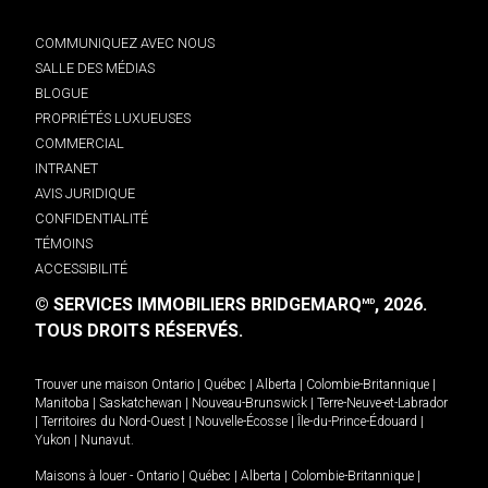
COMMUNIQUEZ AVEC NOUS
SALLE DES MÉDIAS
BLOGUE
PROPRIÉTÉS LUXUEUSES
COMMERCIAL
INTRANET
AVIS JURIDIQUE
CONFIDENTIALITÉ
TÉMOINS
ACCESSIBILITÉ
© SERVICES IMMOBILIERS BRIDGEMARQ
, 2026.
MD
TOUS DROITS RÉSERVÉS.
Trouver une maison
Ontario
|
Québec
|
Alberta
|
Colombie-Britannique
|
Manitoba
|
Saskatchewan
|
Nouveau-Brunswick
|
Terre-Neuve-et-Labrador
|
Territoires du Nord-Ouest
|
Nouvelle-Écosse
|
Île-du-Prince-Édouard
|
Yukon
|
Nunavut
.
Maisons à louer -
Ontario
|
Québec
|
Alberta
|
Colombie-Britannique
|