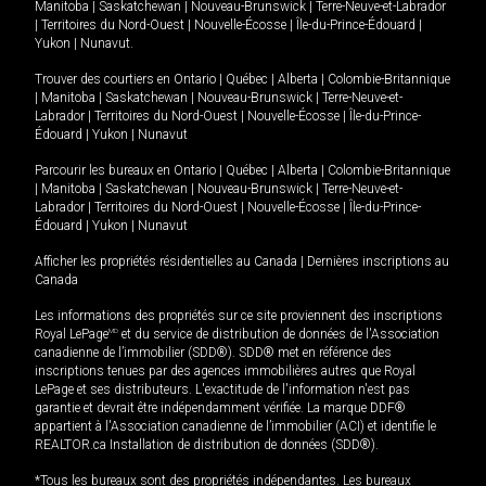
Manitoba
|
Saskatchewan
|
Nouveau-Brunswick
|
Terre-Neuve-et-Labrador
|
Territoires du Nord-Ouest
|
Nouvelle-Écosse
|
Île-du-Prince-Édouard
|
Yukon
|
Nunavut
.
Trouver des courtiers en
Ontario
|
Québec
|
Alberta
|
Colombie-Britannique
|
Manitoba
|
Saskatchewan
|
Nouveau-Brunswick
|
Terre-Neuve-et-
Labrador
|
Territoires du Nord-Ouest
|
Nouvelle-Écosse
|
Île-du-Prince-
Édouard
|
Yukon
|
Nunavut
Parcourir les bureaux en
Ontario
|
Québec
|
Alberta
|
Colombie-Britannique
|
Manitoba
|
Saskatchewan
|
Nouveau-Brunswick
|
Terre-Neuve-et-
Labrador
|
Territoires du Nord-Ouest
|
Nouvelle-Écosse
|
Île-du-Prince-
Édouard
|
Yukon
|
Nunavut
Afficher les propriétés résidentielles au Canada
|
Dernières inscriptions au
Canada
Les informations des propriétés sur ce site proviennent des inscriptions
Royal LePage
MD
et du service de distribution de données de l'Association
canadienne de l’immobilier (SDD®). SDD® met en référence des
inscriptions tenues par des agences immobilières autres que Royal
LePage et ses distributeurs. L'exactitude de l'information n'est pas
garantie et devrait être indépendamment vérifiée. La marque DDF®
appartient à l'Association canadienne de l’immobilier (ACI) et identifie le
REALTOR.ca Installation de distribution de données (SDD®).
*Tous les bureaux sont des propriétés indépendantes. Les bureaux