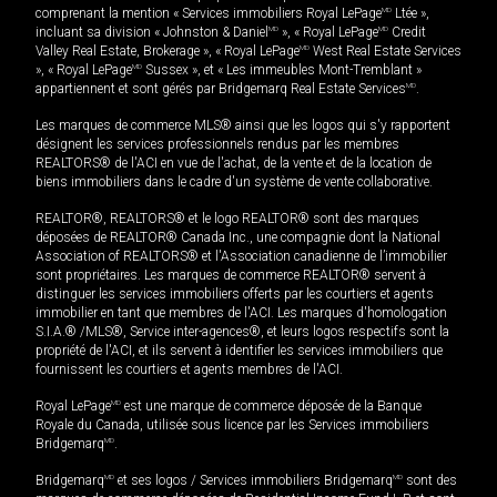
comprenant la mention « Services immobiliers Royal LePage
MD
Ltée »,
incluant sa division « Johnston & Daniel
MD
», « Royal LePage
MD
Credit
Valley Real Estate, Brokerage », « Royal LePage
MD
West Real Estate Services
», « Royal LePage
MD
Sussex », et « Les immeubles Mont-Tremblant »
appartiennent et sont gérés par Bridgemarq Real Estate Services
MD
.
Les marques de commerce MLS® ainsi que les logos qui s'y rapportent
désignent les services professionnels rendus par les membres
REALTORS® de l'ACI en vue de l'achat, de la vente et de la location de
biens immobiliers dans le cadre d'un système de vente collaborative.
REALTOR®, REALTORS® et le logo REALTOR® sont des marques
déposées de REALTOR® Canada Inc., une compagnie dont la National
Association of REALTORS® et l'Association canadienne de l’immobilier
sont propriétaires. Les marques de commerce REALTOR® servent à
distinguer les services immobiliers offerts par les courtiers et agents
immobilier en tant que membres de l'ACI. Les marques d'homologation
S.I.A.® /MLS®, Service inter-agences®, et leurs logos respectifs sont la
propriété de l'ACI, et ils servent à identifier les services immobiliers que
fournissent les courtiers et agents membres de l'ACI.
Royal LePage
MD
est une marque de commerce déposée de la Banque
Royale du Canada, utilisée sous licence par les Services immobiliers
Bridgemarq
MD
.
Bridgemarq
MD
et ses logos / Services immobiliers Bridgemarq
MD
sont des