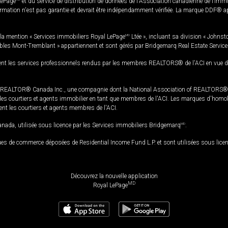
LePage
et du service de distribution de données de l'Association canadienne de l’im
rmation n'est pas garantie et devrait être indépendamment vérifiée. La marque DDF® appa
la mention « Services immobiliers Royal LePage
MD
Ltée », incluant sa division « Johnst
bles Mont-Tremblant » appartiennent et sont gérés par Bridgemarq Real Estate Servic
 les services professionnels rendus par les membres REALTORS® de l'ACI en vue de l'a
TOR® Canada Inc., une compagnie dont la National Association of REALTORS® et l'
s courtiers et agents immobilier en tant que membres de l'ACI. Les marques d'homolog
ssent les courtiers et agents membres de l'ACI.
da, utilisée sous licence par les Services immobiliers Bridgemarq
MD
.
s de commerce déposées de Residential Income Fund L.P. et sont utilisées sous lice
Découvrez la nouvelle application
MD
Royal LePage