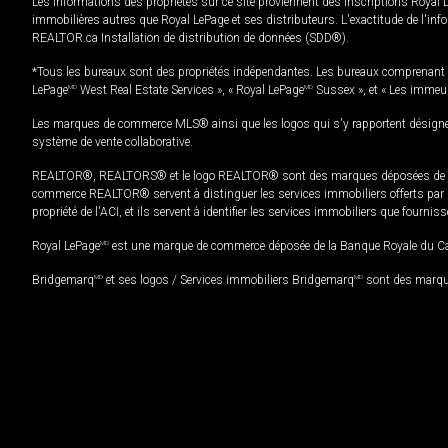
Les informations des propriétés sur ce site proviennent des inscriptions Royal 
immobilières autres que Royal LePage et ses distributeurs. L'exactitude de l'info
REALTOR.ca Installation de distribution de données (SDD®).
*Tous les bureaux sont des propriétés indépendantes. Les bureaux comprenant 
LePage
MD
West Real Estate Services », « Royal LePage
MD
Sussex », et « Les immeu
Les marques de commerce MLS® ainsi que les logos qui s'y rapportent désignent
système de vente collaborative.
REALTOR®, REALTORS® et le logo REALTOR® sont des marques déposées de REAL
commerce REALTOR® servent à distinguer les services immobiliers offerts par le
propriété de l'ACI, et ils servent à identifier les services immobiliers que fourni
Royal LePage
MD
est une marque de commerce déposée de la Banque Royale du Cana
Bridgemarq
MD
et ses logos / Services immobiliers Bridgemarq
MD
sont des marque