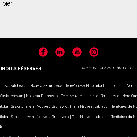
 bien
Facebook
LinkedIn
YouTube
Instagram
ROITS RÉSERVÉS.
COMMUNIQUEZ AVEC NOUS
SALL
a
|
Saskatchewan
|
Nouveau-Brunswick
|
Terre-Neuve-et-Labrador
|
Territoires du Nord
Saskatchewan
|
Nouveau-Brunswick
|
Terre-Neuve-et-Labrador
|
Territoires du Nord-Ou
itoba
|
Saskatchewan
|
Nouveau-Brunswick
|
Terre-Neuve-et-Labrador
|
Territoires du 
itoba
|
Saskatchewan
|
Nouveau-Brunswick
|
Terre-Neuve-et-Labrador
|
Territoires du 
da
MD