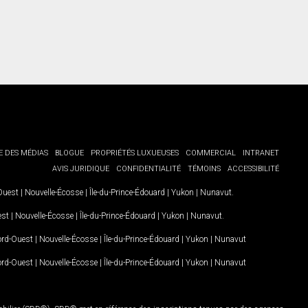
E DES MÉDIAS
BLOGUE
PROPRIÉTÉS LUXUEUSES
COMMERCIAL
INTRANET
AVIS JURIDIQUE
CONFIDENTIALITÉ
TÉMOINS
ACCESSIBILITÉ
-Ouest
|
Nouvelle-Écosse
|
Île-du-Prince-Édouard
|
Yukon
|
Nunavut
.
est
|
Nouvelle-Écosse
|
Île-du-Prince-Édouard
|
Yukon
|
Nunavut
.
Nord-Ouest
|
Nouvelle-Écosse
|
Île-du-Prince-Édouard
|
Yukon
|
Nunavut
Nord-Ouest
|
Nouvelle-Écosse
|
Île-du-Prince-Édouard
|
Yukon
|
Nunavut