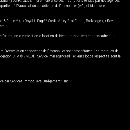
mobilier (SDD®). SDD® met en référence des inscriptions tenues par des agences
rtient à l'Association canadienne de l’immobilier (ACI) et identifie le
on & Daniel
MD
», « Royal LePage
MD
Credit Valley Real Estate, Brokerage », « Royal
es
MD
.
chat, de la vente et de la location de biens immobiliers dans le cadre d'un
Association canadienne de l’immobilier sont propriétaires. Les marques de
ation S.I.A.® /MLS®, Service inter-agences®, et leurs logos respectifs sont la
nce par Services immobiliers Bridgemarq
MD
Inc.