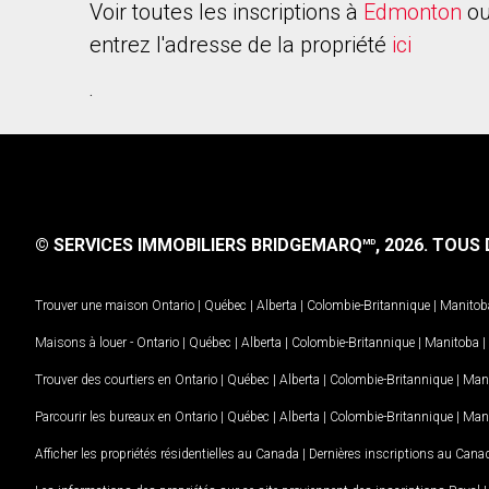
Voir toutes les inscriptions à
Edmonton
ou
entrez l'adresse de la propriété
ici
.
© SERVICES IMMOBILIERS BRIDGEMARQ
, 2026.
TOUS D
MD
Trouver une maison
Ontario
|
Québec
|
Alberta
|
Colombie-Britannique
|
Manitob
Maisons à louer -
Ontario
|
Québec
|
Alberta
|
Colombie-Britannique
|
Manitoba
|
Trouver des courtiers en
Ontario
|
Québec
|
Alberta
|
Colombie-Britannique
|
Man
Parcourir les bureaux en
Ontario
|
Québec
|
Alberta
|
Colombie-Britannique
|
Man
Afficher les propriétés résidentielles au Canada
|
Dernières inscriptions au Cana