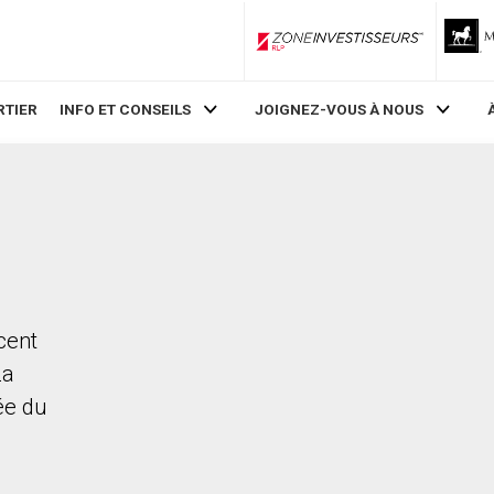
ZoneInvestisseurs RLP
RTIER
INFO ET CONSEILS
JOIGNEZ-VOUS À NOUS
cent
La
rée du