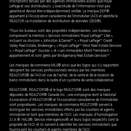
inscriptions tenues par des agences immobilières autres que Royal
LePage et ses distributeurs. L'exactitude de l'information n'est pas
garantie et devrait être indépendamment vérifiée. La marque DDF®
appartient à l'Association canadienne de l’immobilier (ACI) et identifie le
REALTOR.ca Installation de distribution de données (SDD®).
*Tous les bureaux sont des propriétés indépendantes. Les bureaux
comprenant la mention « Services immobiliers Royal LePage
MD
Ltée »,
incluant sa division « Johnston & Daniel
MD
», « Royal LePage
MD
Credit
Valley Real Estate, Brokerage », « Royal LePage
MD
West Real Estate Services
», « Royal LePage
MD
Sussex », et « Les immeubles Mont-Tremblant »
appartiennent et sont gérés par Bridgemarq Real Estate Services
MD
.
Les marques de commerce MLS® ainsi que les logos qui s'y rapportent
désignent les services professionnels rendus par les membres
REALTORS® de l'ACI en vue de l'achat, de la vente et de la location de
biens immobiliers dans le cadre d'un système de vente collaborative.
REALTOR®, REALTORS® et le logo REALTOR® sont des marques
déposées de REALTOR® Canada Inc., une compagnie dont la National
Association of REALTORS® et l'Association canadienne de l’immobilier
sont propriétaires. Les marques de commerce REALTOR® servent à
distinguer les services immobiliers offerts par les courtiers et agents
immobilier en tant que membres de l'ACI. Les marques d'homologation
S.I.A.® /MLS®, Service inter-agences®, et leurs logos respectifs sont la
propriété de l'ACI, et ils servent à identifier les services immobiliers que
fournissent les courtiers et agents membres de l'ACI.