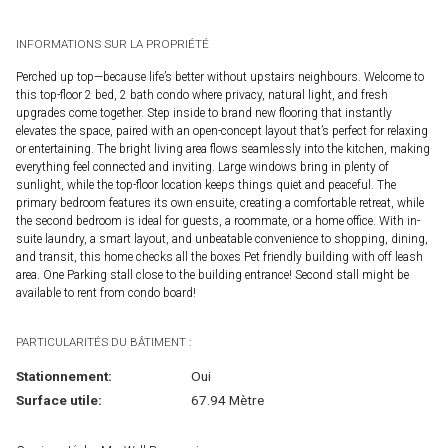
INFORMATIONS SUR LA PROPRIÉTÉ
Perched up top—because life’s better without upstairs neighbours. Welcome to
this top-floor 2 bed, 2 bath condo where privacy, natural light, and fresh
upgrades come together. Step inside to brand new flooring that instantly
elevates the space, paired with an open-concept layout that’s perfect for relaxing
or entertaining. The bright living area flows seamlessly into the kitchen, making
everything feel connected and inviting. Large windows bring in plenty of
sunlight, while the top-floor location keeps things quiet and peaceful. The
primary bedroom features its own ensuite, creating a comfortable retreat, while
the second bedroom is ideal for guests, a roommate, or a home office. With in-
suite laundry, a smart layout, and unbeatable convenience to shopping, dining,
and transit, this home checks all the boxes Pet friendly building with off leash
area. One Parking stall close to the building entrance! Second stall might be
available to rent from condo board!
PARTICULARITÉS DU BÂTIMENT :
Stationnement:
Oui
Surface utile:
67.94 Mètre