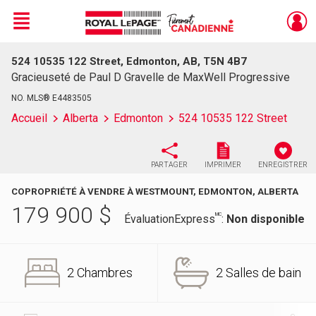
Menu
524 10535 122 Street, Edmonton, AB, T5N 4B7
Live
En Direct
Gracieuseté de Paul D Gravelle de MaxWell Progressive
NO. MLS® E4483505
Accueil
Alberta
Edmonton
524 10535 122 Street
PARTAGER
IMPRIMER
ENREGISTRER
COPROPRIÉTÉ À VENDRE À WESTMOUNT, EDMONTON, ALBERTA
179 900
$
MC
ÉvaluationExpress
:
Non disponible
2 Chambres
2 Salles de bain