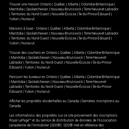
Trouver une maison
Ontario
|
Québec
|
Alberta
|
Colombie-Britannique
|
Manitoba
|
Saskatchewan
|
Nouveau-Brunswick
|
Terre-Neuve-et-Labrador
|
Territoires du Nord-Ouest
|
Nouvelle-Écosse
|
Île-du-Prince-Édouard
|
Yukon
|
Nunavut
.
Maisons à louer -
Ontario
|
Québec
|
Alberta
|
Colombie-Britannique
|
Manitoba
|
Saskatchewan
|
Nouveau-Brunswick
|
Terre-Neuve-et-Labrador
|
Territoires du Nord-Ouest
|
Nouvelle-Écosse
|
Île-du-Prince-Édouard
|
Yukon
|
Nunavut
.
Trouver des courtiers en
Ontario
|
Québec
|
Alberta
|
Colombie-Britannique
|
Manitoba
|
Saskatchewan
|
Nouveau-Brunswick
|
Terre-Neuve-et-
Labrador
|
Territoires du Nord-Ouest
|
Nouvelle-Écosse
|
Île-du-Prince-
Édouard
|
Yukon
|
Nunavut
Parcourir les bureaux en
Ontario
|
Québec
|
Alberta
|
Colombie-Britannique
|
Manitoba
|
Saskatchewan
|
Nouveau-Brunswick
|
Terre-Neuve-et-
Labrador
|
Territoires du Nord-Ouest
|
Nouvelle-Écosse
|
Île-du-Prince-
Édouard
|
Yukon
|
Nunavut
Afficher les propriétés résidentielles au Canada
|
Dernières inscriptions au
Canada
Les informations des propriétés sur ce site proviennent des inscriptions
Royal LePage
MD
et du service de distribution de données de l'Association
canadienne de l’immobilier (SDD®). SDD® met en référence des