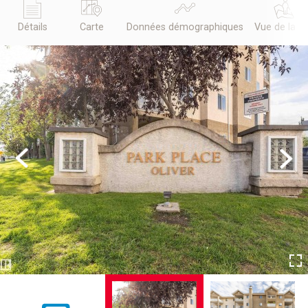
Détails
Carte
Données démographiques
Vue de la r
Previous
Next