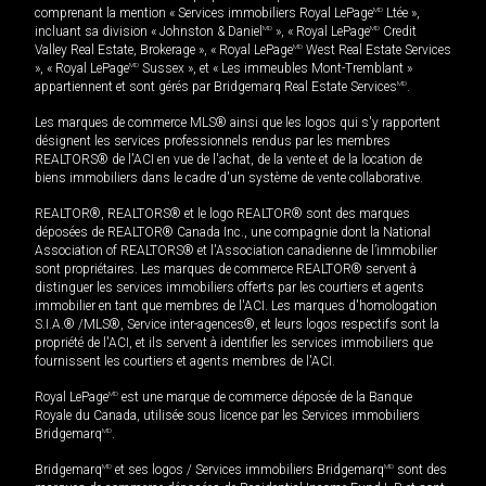
comprenant la mention « Services immobiliers Royal LePage
MD
Ltée »,
incluant sa division « Johnston & Daniel
MD
», « Royal LePage
MD
Credit
Valley Real Estate, Brokerage », « Royal LePage
MD
West Real Estate Services
», « Royal LePage
MD
Sussex », et « Les immeubles Mont-Tremblant »
appartiennent et sont gérés par Bridgemarq Real Estate Services
MD
.
Les marques de commerce MLS® ainsi que les logos qui s'y rapportent
désignent les services professionnels rendus par les membres
REALTORS® de l'ACI en vue de l'achat, de la vente et de la location de
biens immobiliers dans le cadre d'un système de vente collaborative.
REALTOR®, REALTORS® et le logo REALTOR® sont des marques
déposées de REALTOR® Canada Inc., une compagnie dont la National
Association of REALTORS® et l'Association canadienne de l’immobilier
sont propriétaires. Les marques de commerce REALTOR® servent à
distinguer les services immobiliers offerts par les courtiers et agents
immobilier en tant que membres de l'ACI. Les marques d'homologation
S.I.A.® /MLS®, Service inter-agences®, et leurs logos respectifs sont la
propriété de l'ACI, et ils servent à identifier les services immobiliers que
fournissent les courtiers et agents membres de l'ACI.
Royal LePage
MD
est une marque de commerce déposée de la Banque
Royale du Canada, utilisée sous licence par les Services immobiliers
Bridgemarq
MD
.
Bridgemarq
MD
et ses logos / Services immobiliers Bridgemarq
MD
sont des