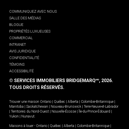
COMMUNIQUEZ AVEC NOUS
SALLE DES MÉDIAS
BLOGUE
PROPRIÉTÉS LUXUEUSES
COMMERCIAL
INTRANET
AVIS JURIDIQUE
CONFIDENTIALITÉ
TÉMOINS
ACCESSIBILITÉ
© SERVICES IMMOBILIERS BRIDGEMARQ
, 2026.
MD
TOUS DROITS RÉSERVÉS.
Trouver une maison
Ontario
|
Québec
|
Alberta
|
Colombie-Britannique
|
Manitoba
|
Saskatchewan
|
Nouveau-Brunswick
|
Terre-Neuve-et-Labrador
|
Territoires du Nord-Ouest
|
Nouvelle-Écosse
|
Île-du-Prince-Édouard
|
Yukon
|
Nunavut
.
Maisons à louer -
Ontario
|
Québec
|
Alberta
|
Colombie-Britannique
|