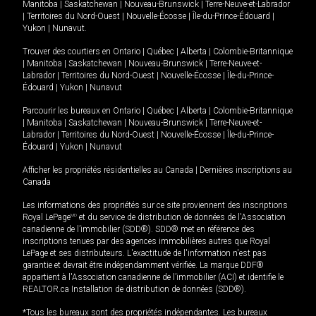
Manitoba
|
Saskatchewan
|
Nouveau-Brunswick
|
Terre-Neuve-et-Labrador
|
Territoires du Nord-Ouest
|
Nouvelle-Écosse
|
Île-du-Prince-Édouard
|
Yukon
|
Nunavut
.
Trouver des courtiers en
Ontario
|
Québec
|
Alberta
|
Colombie-Britannique
|
Manitoba
|
Saskatchewan
|
Nouveau-Brunswick
|
Terre-Neuve-et-
Labrador
|
Territoires du Nord-Ouest
|
Nouvelle-Écosse
|
Île-du-Prince-
Édouard
|
Yukon
|
Nunavut
Parcourir les bureaux en
Ontario
|
Québec
|
Alberta
|
Colombie-Britannique
|
Manitoba
|
Saskatchewan
|
Nouveau-Brunswick
|
Terre-Neuve-et-
Labrador
|
Territoires du Nord-Ouest
|
Nouvelle-Écosse
|
Île-du-Prince-
Édouard
|
Yukon
|
Nunavut
Afficher les propriétés résidentielles au Canada
|
Dernières inscriptions au
Canada
Les informations des propriétés sur ce site proviennent des inscriptions
Royal LePage
MD
et du service de distribution de données de l'Association
canadienne de l’immobilier (SDD®). SDD® met en référence des
inscriptions tenues par des agences immobilières autres que Royal
LePage et ses distributeurs. L'exactitude de l'information n'est pas
garantie et devrait être indépendamment vérifiée. La marque DDF®
appartient à l'Association canadienne de l’immobilier (ACI) et identifie le
REALTOR.ca Installation de distribution de données (SDD®).
*Tous les bureaux sont des propriétés indépendantes. Les bureaux