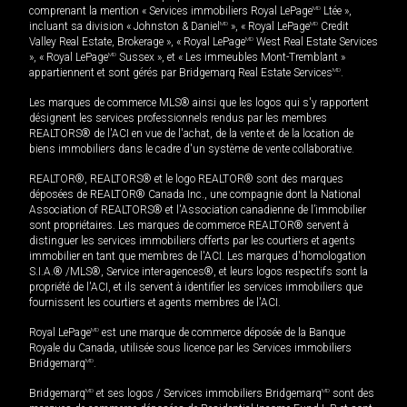
comprenant la mention « Services immobiliers Royal LePage
MD
Ltée »,
incluant sa division « Johnston & Daniel
MD
», « Royal LePage
MD
Credit
Valley Real Estate, Brokerage », « Royal LePage
MD
West Real Estate Services
», « Royal LePage
MD
Sussex », et « Les immeubles Mont-Tremblant »
appartiennent et sont gérés par Bridgemarq Real Estate Services
MD
.
Les marques de commerce MLS® ainsi que les logos qui s'y rapportent
désignent les services professionnels rendus par les membres
REALTORS® de l'ACI en vue de l'achat, de la vente et de la location de
biens immobiliers dans le cadre d'un système de vente collaborative.
REALTOR®, REALTORS® et le logo REALTOR® sont des marques
déposées de REALTOR® Canada Inc., une compagnie dont la National
Association of REALTORS® et l'Association canadienne de l’immobilier
sont propriétaires. Les marques de commerce REALTOR® servent à
distinguer les services immobiliers offerts par les courtiers et agents
immobilier en tant que membres de l'ACI. Les marques d'homologation
S.I.A.® /MLS®, Service inter-agences®, et leurs logos respectifs sont la
propriété de l'ACI, et ils servent à identifier les services immobiliers que
fournissent les courtiers et agents membres de l'ACI.
Royal LePage
MD
est une marque de commerce déposée de la Banque
Royale du Canada, utilisée sous licence par les Services immobiliers
Bridgemarq
MD
.
Bridgemarq
MD
et ses logos / Services immobiliers Bridgemarq
MD
sont des