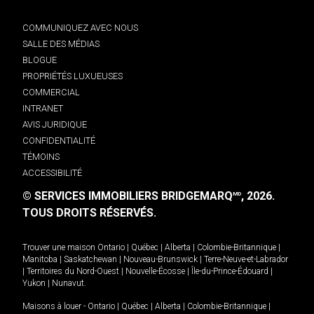
COMMUNIQUEZ AVEC NOUS
SALLE DES MÉDIAS
BLOGUE
PROPRIÉTÉS LUXUEUSES
COMMERCIAL
INTRANET
AVIS JURIDIQUE
CONFIDENTIALITÉ
TÉMOINS
ACCESSIBILITÉ
© SERVICES IMMOBILIERS BRIDGEMARQ
, 2026.
MD
TOUS DROITS RÉSERVÉS.
Trouver une maison
Ontario
|
Québec
|
Alberta
|
Colombie-Britannique
|
Manitoba
|
Saskatchewan
|
Nouveau-Brunswick
|
Terre-Neuve-et-Labrador
|
Territoires du Nord-Ouest
|
Nouvelle-Écosse
|
Île-du-Prince-Édouard
|
Yukon
|
Nunavut
.
Maisons à louer -
Ontario
|
Québec
|
Alberta
|
Colombie-Britannique
|