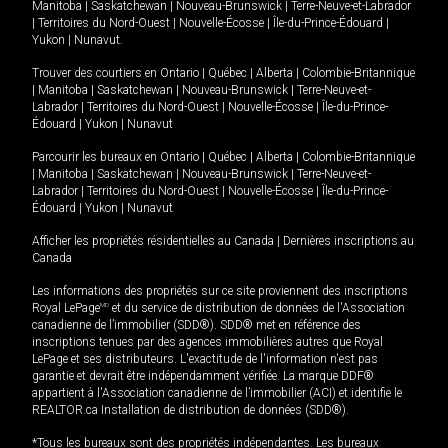
Manitoba
|
Saskatchewan
|
Nouveau-Brunswick
|
Terre-Neuve-et-Labrador
|
Territoires du Nord-Ouest
|
Nouvelle-Écosse
|
Île-du-Prince-Édouard
|
Yukon
|
Nunavut
.
Trouver des courtiers en
Ontario
|
Québec
|
Alberta
|
Colombie-Britannique
|
Manitoba
|
Saskatchewan
|
Nouveau-Brunswick
|
Terre-Neuve-et-
Labrador
|
Territoires du Nord-Ouest
|
Nouvelle-Écosse
|
Île-du-Prince-
Édouard
|
Yukon
|
Nunavut
Parcourir les bureaux en
Ontario
|
Québec
|
Alberta
|
Colombie-Britannique
|
Manitoba
|
Saskatchewan
|
Nouveau-Brunswick
|
Terre-Neuve-et-
Labrador
|
Territoires du Nord-Ouest
|
Nouvelle-Écosse
|
Île-du-Prince-
Édouard
|
Yukon
|
Nunavut
Afficher les propriétés résidentielles au Canada
|
Dernières inscriptions au
Canada
Les informations des propriétés sur ce site proviennent des inscriptions
Royal LePage
MD
et du service de distribution de données de l'Association
canadienne de l’immobilier (SDD®). SDD® met en référence des
inscriptions tenues par des agences immobilières autres que Royal
LePage et ses distributeurs. L'exactitude de l'information n'est pas
garantie et devrait être indépendamment vérifiée. La marque DDF®
appartient à l'Association canadienne de l’immobilier (ACI) et identifie le
REALTOR.ca Installation de distribution de données (SDD®).
*Tous les bureaux sont des propriétés indépendantes. Les bureaux