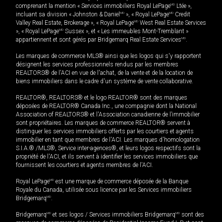
comprenant la mention « Services immobiliers Royal LePage
MD
Ltée »,
incluant sa division « Johnston & Daniel
MD
», « Royal LePage
MD
Credit
Valley Real Estate, Brokerage », « Royal LePage
MD
West Real Estate Services
», « Royal LePage
MD
Sussex », et « Les immeubles Mont-Tremblant »
appartiennent et sont gérés par Bridgemarq Real Estate Services
MD
.
Les marques de commerce MLS® ainsi que les logos qui s'y rapportent
désignent les services professionnels rendus par les membres
REALTORS® de l'ACI en vue de l'achat, de la vente et de la location de
biens immobiliers dans le cadre d'un système de vente collaborative.
REALTOR®, REALTORS® et le logo REALTOR® sont des marques
déposées de REALTOR® Canada Inc., une compagnie dont la National
Association of REALTORS® et l'Association canadienne de l’immobilier
sont propriétaires. Les marques de commerce REALTOR® servent à
distinguer les services immobiliers offerts par les courtiers et agents
immobilier en tant que membres de l'ACI. Les marques d'homologation
S.I.A.® /MLS®, Service inter-agences®, et leurs logos respectifs sont la
propriété de l'ACI, et ils servent à identifier les services immobiliers que
fournissent les courtiers et agents membres de l'ACI.
Royal LePage
MD
est une marque de commerce déposée de la Banque
Royale du Canada, utilisée sous licence par les Services immobiliers
Bridgemarq
MD
.
Bridgemarq
MD
et ses logos / Services immobiliers Bridgemarq
MD
sont des