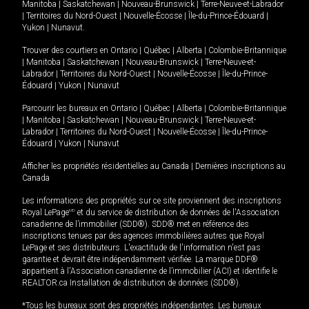
Manitoba
|
Saskatchewan
|
Nouveau-Brunswick
|
Terre-Neuve-et-Labrador
|
Territoires du Nord-Ouest
|
Nouvelle-Écosse
|
Île-du-Prince-Édouard
|
Yukon
|
Nunavut
.
Trouver des courtiers en
Ontario
|
Québec
|
Alberta
|
Colombie-Britannique
|
Manitoba
|
Saskatchewan
|
Nouveau-Brunswick
|
Terre-Neuve-et-
Labrador
|
Territoires du Nord-Ouest
|
Nouvelle-Écosse
|
Île-du-Prince-
Édouard
|
Yukon
|
Nunavut
Parcourir les bureaux en
Ontario
|
Québec
|
Alberta
|
Colombie-Britannique
|
Manitoba
|
Saskatchewan
|
Nouveau-Brunswick
|
Terre-Neuve-et-
Labrador
|
Territoires du Nord-Ouest
|
Nouvelle-Écosse
|
Île-du-Prince-
Édouard
|
Yukon
|
Nunavut
Afficher les propriétés résidentielles au Canada
|
Dernières inscriptions au
Canada
Les informations des propriétés sur ce site proviennent des inscriptions
Royal LePage
MD
et du service de distribution de données de l'Association
canadienne de l’immobilier (SDD®). SDD® met en référence des
inscriptions tenues par des agences immobilières autres que Royal
LePage et ses distributeurs. L'exactitude de l'information n'est pas
garantie et devrait être indépendamment vérifiée. La marque DDF®
appartient à l'Association canadienne de l’immobilier (ACI) et identifie le
REALTOR.ca Installation de distribution de données (SDD®).
*Tous les bureaux sont des propriétés indépendantes. Les bureaux