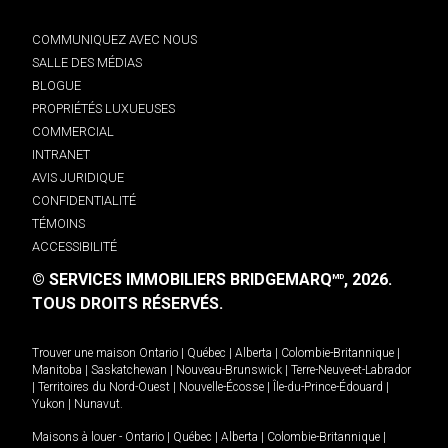
COMMUNIQUEZ AVEC NOUS
SALLE DES MÉDIAS
BLOGUE
PROPRIÉTÉS LUXUEUSES
COMMERCIAL
INTRANET
AVIS JURIDIQUE
CONFIDENTIALITÉ
TÉMOINS
ACCESSIBILITÉ
© SERVICES IMMOBILIERS BRIDGEMARQ
, 2026.
MD
TOUS DROITS RÉSERVÉS.
Trouver une maison
Ontario
|
Québec
|
Alberta
|
Colombie-Britannique
|
Manitoba
|
Saskatchewan
|
Nouveau-Brunswick
|
Terre-Neuve-et-Labrador
|
Territoires du Nord-Ouest
|
Nouvelle-Écosse
|
Île-du-Prince-Édouard
|
Yukon
|
Nunavut
.
Maisons à louer -
Ontario
|
Québec
|
Alberta
|
Colombie-Britannique
|