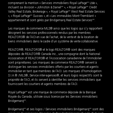
comprenant la mention « Services immobiliers Royal LePage
MD
Ltée »,
incluant sa division « Johnston & Daniel
MD
», « Royal LePage
MD
Credit
Valley Real Estate, Brokerage », « Royal LePage
MD
West Real Estate Services
», « Royal LePage
MD
Sussex », et « Les immeubles Mont-Tremblant »
appartiennent et sont gérés par Bridgemarq Real Estate Services
MD
.
Les marques de commerce MLS® ainsi que les logos qui s'y rapportent
désignent les services professionnels rendus par les membres
REALTORS® de l'ACI en vue de l'achat, de la vente et de la location de
biens immobiliers dans le cadre d'un système de vente collaborative.
REALTOR®, REALTORS® et le logo REALTOR® sont des marques
déposées de REALTOR® Canada Inc., une compagnie dont la National
Association of REALTORS® et l'Association canadienne de l’immobilier
sont propriétaires. Les marques de commerce REALTOR® servent à
distinguer les services immobiliers offerts par les courtiers et agents
immobilier en tant que membres de l'ACI. Les marques d'homologation
S.I.A.® /MLS®, Service inter-agences®, et leurs logos respectifs sont la
propriété de l'ACI, et ils servent à identifier les services immobiliers que
fournissent les courtiers et agents membres de l'ACI.
Royal LePage
MD
est une marque de commerce déposée de la Banque
Royale du Canada, utilisée sous licence par les Services immobiliers
Bridgemarq
MD
.
Bridgemarq
MD
et ses logos / Services immobiliers Bridgemarq
MD
sont des