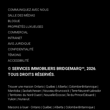
COMMUNIQUEZ AVEC NOUS
SALLE DES MÉDIAS
BLOGUE
PROPRIÉTÉS LUXUEUSES
COMMERCIAL
INTRANET
AVIS JURIDIQUE
CONFIDENTIALITÉ
TÉMOINS
ACCESSIBILITÉ
© SERVICES IMMOBILIERS BRIDGEMARQ
, 2026.
MD
TOUS DROITS RÉSERVÉS.
Trouver une maison
Ontario
|
Québec
|
Alberta
|
Colombie-Britannique
|
Manitoba
|
Saskatchewan
|
Nouveau-Brunswick
|
Terre-Neuve-et-Labrador
|
Territoires du Nord-Ouest
|
Nouvelle-Écosse
|
Île-du-Prince-Édouard
|
Yukon
|
Nunavut
.
Maisons à louer -
Ontario
|
Québec
|
Alberta
|
Colombie-Britannique
|