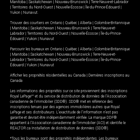
Manitoba
|
Saskatchewan
|
Nouveau-Brunswick
|
Terre-Neuve-et-Labrador
|
Territoires du Nord-Ouest
|
Nouvelle-Écosse
|
Île-du-Prince-Édouard
|
Yukon
|
Nunavut
.
Trouver des courtiers en
Ontario
|
Québec
|
Alberta
|
Colombie-Britannique
|
Manitoba
|
Saskatchewan
|
Nouveau-Brunswick
|
Terre-Neuve-et-
Labrador
|
Territoires du Nord-Ouest
|
Nouvelle-Écosse
|
Île-du-Prince-
Édouard
|
Yukon
|
Nunavut
Parcourir les bureaux en
Ontario
|
Québec
|
Alberta
|
Colombie-Britannique
|
Manitoba
|
Saskatchewan
|
Nouveau-Brunswick
|
Terre-Neuve-et-
Labrador
|
Territoires du Nord-Ouest
|
Nouvelle-Écosse
|
Île-du-Prince-
Édouard
|
Yukon
|
Nunavut
Afficher les propriétés résidentielles au Canada
|
Dernières inscriptions au
Canada
Les informations des propriétés sur ce site proviennent des inscriptions
Royal LePage
MD
et du service de distribution de données de l'Association
canadienne de l’immobilier (SDD®). SDD® met en référence des
inscriptions tenues par des agences immobilières autres que Royal
LePage et ses distributeurs. L'exactitude de l'information n'est pas
garantie et devrait être indépendamment vérifiée. La marque DDF®
appartient à l'Association canadienne de l’immobilier (ACI) et identifie le
REALTOR.ca Installation de distribution de données (SDD®).
*Tous les bureaux sont des propriétés indépendantes. Les bureaux