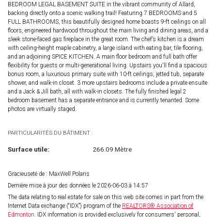
BEDROOM LEGAL BASEMENT SUITE in the vibrant community of Allard,
backing directly onto a scenic walking trail! Featuring 7 BEDROOMS and 5
FULL BATHROOMS, this beautifully designed home boasts 9-ft ceilings on all
floors, engineered hardwood throughout the main living and dining areas, and a
sleek stone-faced gas fireplace in the great room. The chef’s kitchen is a dream
with ceiling-height maple cabinetry, a large island with eating bar, tile flooring,
and an adjoining SPICE KITCHEN. A main floor bedroom and full bath offer
flexibility for guests or multi-generational living. Upstairs you'll find a spacious
bonus room, a luxurious primary suite with 10-ft ceilings, jetted tub, separate
shower, and walk-in closet. 3 more upstairs bedrooms include a private ensuite
and a Jack & Jill bath, all with walk-in closets. The fully finished legal 2
bedroom basement has a separate entrance and is currently tenanted. Some
photos are virtually staged.
PARTICULARITÉS DU BÂTIMENT :
Surface utile:
266.09 Mètre
Gracieuseté de : MaxWell Polaris
Dernière mise à jour des données le 2026-06-03 à 14:57
The data relating to real estate for sale on this web site comes in part from the
Internet Data exchange (“IDX”) program of the
REALTORS® Association of
Edmonton.
IDX information is provided exclusively for consumers' personal,