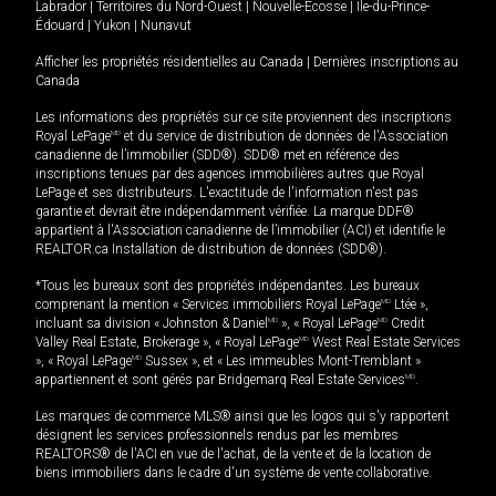
Labrador
|
Territoires du Nord-Ouest
|
Nouvelle-Écosse
|
Île-du-Prince-
Édouard
|
Yukon
|
Nunavut
Afficher les propriétés résidentielles au Canada
|
Dernières inscriptions au
Canada
Les informations des propriétés sur ce site proviennent des inscriptions
Royal LePage
MD
et du service de distribution de données de l'Association
canadienne de l’immobilier (SDD®). SDD® met en référence des
inscriptions tenues par des agences immobilières autres que Royal
LePage et ses distributeurs. L'exactitude de l'information n'est pas
garantie et devrait être indépendamment vérifiée. La marque DDF®
appartient à l'Association canadienne de l’immobilier (ACI) et identifie le
REALTOR.ca Installation de distribution de données (SDD®).
*Tous les bureaux sont des propriétés indépendantes. Les bureaux
comprenant la mention « Services immobiliers Royal LePage
MD
Ltée »,
incluant sa division « Johnston & Daniel
MD
», « Royal LePage
MD
Credit
Valley Real Estate, Brokerage », « Royal LePage
MD
West Real Estate Services
», « Royal LePage
MD
Sussex », et « Les immeubles Mont-Tremblant »
appartiennent et sont gérés par Bridgemarq Real Estate Services
MD
.
Les marques de commerce MLS® ainsi que les logos qui s'y rapportent
désignent les services professionnels rendus par les membres
REALTORS® de l'ACI en vue de l'achat, de la vente et de la location de
biens immobiliers dans le cadre d'un système de vente collaborative.