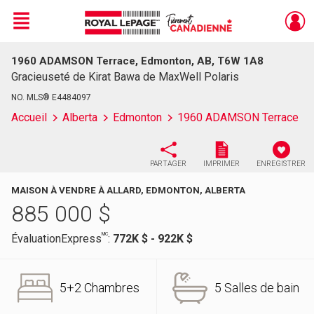
Menu
1960 ADAMSON Terrace, Edmonton, AB, T6W 1A8
Live
En Direct
Gracieuseté de Kirat Bawa de MaxWell Polaris
NO. MLS® E4484097
Accueil
Alberta
Edmonton
1960 ADAMSON Terrace
PARTAGER
IMPRIMER
ENREGISTRER
MAISON À VENDRE À ALLARD, EDMONTON, ALBERTA
885 000
$
MC
ÉvaluationExpress
:
772K $ - 922K $
5+2 Chambres
5 Salles de bain