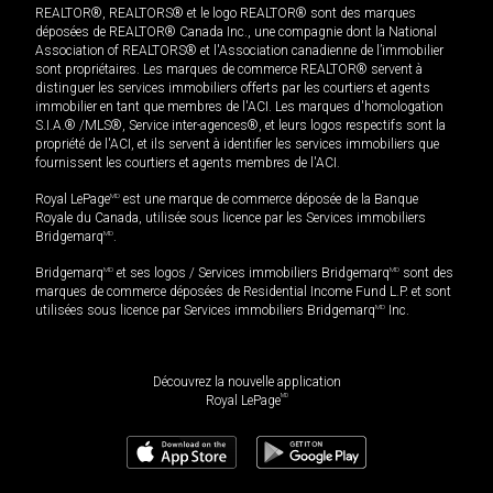
REALTOR®, REALTORS® et le logo REALTOR® sont des marques
déposées de REALTOR® Canada Inc., une compagnie dont la National
Association of REALTORS® et l'Association canadienne de l’immobilier
sont propriétaires. Les marques de commerce REALTOR® servent à
distinguer les services immobiliers offerts par les courtiers et agents
immobilier en tant que membres de l'ACI. Les marques d'homologation
S.I.A.® /MLS®, Service inter-agences®, et leurs logos respectifs sont la
propriété de l'ACI, et ils servent à identifier les services immobiliers que
fournissent les courtiers et agents membres de l'ACI.
Royal LePage
MD
est une marque de commerce déposée de la Banque
Royale du Canada, utilisée sous licence par les Services immobiliers
Bridgemarq
MD
.
Bridgemarq
MD
et ses logos / Services immobiliers Bridgemarq
MD
sont des
marques de commerce déposées de Residential Income Fund L.P. et sont
utilisées sous licence par Services immobiliers Bridgemarq
MD
Inc.
Découvrez la nouvelle application
MD
Royal LePage
885 000
$