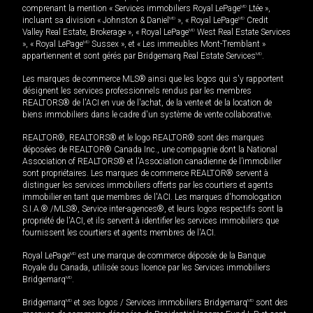
comprenant la mention « Services immobiliers Royal LePage
MD
Ltée »,
incluant sa division « Johnston & Daniel
MD
», « Royal LePage
MD
Credit
Valley Real Estate, Brokerage », « Royal LePage
MD
West Real Estate Services
», « Royal LePage
MD
Sussex », et « Les immeubles Mont-Tremblant »
appartiennent et sont gérés par Bridgemarq Real Estate Services
MD
.
Les marques de commerce MLS® ainsi que les logos qui s'y rapportent
désignent les services professionnels rendus par les membres
REALTORS® de l'ACI en vue de l'achat, de la vente et de la location de
biens immobiliers dans le cadre d'un système de vente collaborative.
REALTOR®, REALTORS® et le logo REALTOR® sont des marques
déposées de REALTOR® Canada Inc., une compagnie dont la National
Association of REALTORS® et l'Association canadienne de l’immobilier
sont propriétaires. Les marques de commerce REALTOR® servent à
distinguer les services immobiliers offerts par les courtiers et agents
immobilier en tant que membres de l'ACI. Les marques d'homologation
S.I.A.® /MLS®, Service inter-agences®, et leurs logos respectifs sont la
propriété de l'ACI, et ils servent à identifier les services immobiliers que
fournissent les courtiers et agents membres de l'ACI.
Royal LePage
MD
est une marque de commerce déposée de la Banque
Royale du Canada, utilisée sous licence par les Services immobiliers
Bridgemarq
MD
.
Bridgemarq
MD
et ses logos / Services immobiliers Bridgemarq
MD
sont des