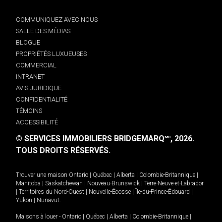
COMMUNIQUEZ AVEC NOUS
SALLE DES MÉDIAS
BLOGUE
PROPRIÉTÉS LUXUEUSES
COMMERCIAL
INTRANET
AVIS JURIDIQUE
CONFIDENTIALITÉ
TÉMOINS
ACCESSIBILITÉ
© SERVICES IMMOBILIERS BRIDGEMARQ
, 2026.
MD
TOUS DROITS RÉSERVÉS.
Trouver une maison
Ontario
|
Québec
|
Alberta
|
Colombie-Britannique
|
Manitoba
|
Saskatchewan
|
Nouveau-Brunswick
|
Terre-Neuve-et-Labrador
|
Territoires du Nord-Ouest
|
Nouvelle-Écosse
|
Île-du-Prince-Édouard
|
Yukon
|
Nunavut
.
Maisons à louer -
Ontario
|
Québec
|
Alberta
|
Colombie-Britannique
|