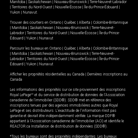
Manitoba
|
Saskatchewan
|
Nouveau-Brunswick
|
Terre-Neuve-et-Labrador
|
Territoires du Nord-Ouest
|
Nouvelle-Écosse
|
Île-du-Prince-Édouard
|
Yukon
|
Nunavut
.
Trouver des courtiers en
Ontario
|
Québec
|
Alberta
|
Colombie-Britannique
|
Manitoba
|
Saskatchewan
|
Nouveau-Brunswick
|
Terre-Neuve-et-
Labrador
|
Territoires du Nord-Ouest
|
Nouvelle-Écosse
|
Île-du-Prince-
Édouard
|
Yukon
|
Nunavut
Parcourir les bureaux en
Ontario
|
Québec
|
Alberta
|
Colombie-Britannique
|
Manitoba
|
Saskatchewan
|
Nouveau-Brunswick
|
Terre-Neuve-et-
Labrador
|
Territoires du Nord-Ouest
|
Nouvelle-Écosse
|
Île-du-Prince-
Édouard
|
Yukon
|
Nunavut
Afficher les propriétés résidentielles au Canada
|
Dernières inscriptions au
Canada
Les informations des propriétés sur ce site proviennent des inscriptions
Royal LePage
MD
et du service de distribution de données de l'Association
canadienne de l’immobilier (SDD®). SDD® met en référence des
inscriptions tenues par des agences immobilières autres que Royal
LePage et ses distributeurs. L'exactitude de l'information n'est pas
garantie et devrait être indépendamment vérifiée. La marque DDF®
appartient à l'Association canadienne de l’immobilier (ACI) et identifie le
REALTOR.ca Installation de distribution de données (SDD®).
*Tous les bureaux sont des propriétés indépendantes. Les bureaux