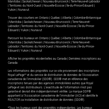
Manitoba
|
Saskatchewan
|
Nouveau-Brunswick
|
Terre-Neuve-et-Labrador
|
Territoires du Nord-Ouest
|
Nouvelle-Écosse
|
Île-du-Prince-Édouard
|
Yukon
|
Nunavut
.
Trouver des courtiers en
Ontario
|
Québec
|
Alberta
|
Colombie-Britannique
|
Manitoba
|
Saskatchewan
|
Nouveau-Brunswick
|
Terre-Neuve-et-
Labrador
|
Territoires du Nord-Ouest
|
Nouvelle-Écosse
|
Île-du-Prince-
Édouard
|
Yukon
|
Nunavut
Parcourir les bureaux en
Ontario
|
Québec
|
Alberta
|
Colombie-Britannique
|
Manitoba
|
Saskatchewan
|
Nouveau-Brunswick
|
Terre-Neuve-et-
Labrador
|
Territoires du Nord-Ouest
|
Nouvelle-Écosse
|
Île-du-Prince-
Édouard
|
Yukon
|
Nunavut
Afficher les propriétés résidentielles au Canada
|
Dernières inscriptions au
Canada
Les informations des propriétés sur ce site proviennent des inscriptions
Royal LePage
MD
et du service de distribution de données de l'Association
canadienne de l’immobilier (SDD®). SDD® met en référence des
inscriptions tenues par des agences immobilières autres que Royal
LePage et ses distributeurs. L'exactitude de l'information n'est pas
garantie et devrait être indépendamment vérifiée. La marque DDF®
appartient à l'Association canadienne de l’immobilier (ACI) et identifie le
REALTOR.ca Installation de distribution de données (SDD®).
*Tous les bureaux sont des propriétés indépendantes. Les bureaux