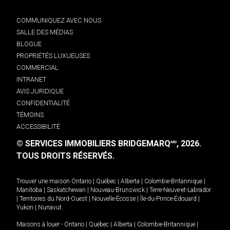
COMMUNIQUEZ AVEC NOUS
SALLE DES MÉDIAS
BLOGUE
PROPRIÉTÉS LUXUEUSES
COMMERCIAL
INTRANET
AVIS JURIDIQUE
CONFIDENTIALITÉ
TÉMOINS
ACCESSIBILITÉ
© SERVICES IMMOBILIERS BRIDGEMARQ
, 2026.
MD
TOUS DROITS RÉSERVÉS.
Trouver une maison
Ontario
|
Québec
|
Alberta
|
Colombie-Britannique
|
Manitoba
|
Saskatchewan
|
Nouveau-Brunswick
|
Terre-Neuve-et-Labrador
|
Territoires du Nord-Ouest
|
Nouvelle-Écosse
|
Île-du-Prince-Édouard
|
Yukon
|
Nunavut
.
Maisons à louer -
Ontario
|
Québec
|
Alberta
|
Colombie-Britannique
|