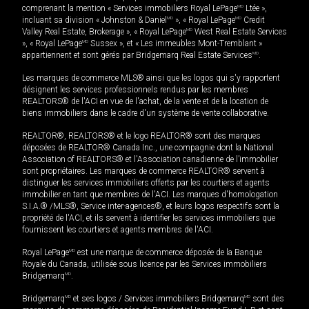
comprenant la mention « Services immobiliers Royal LePage
MD
Ltée »,
incluant sa division « Johnston & Daniel
MD
», « Royal LePage
MD
Credit
Valley Real Estate, Brokerage », « Royal LePage
MD
West Real Estate Services
», « Royal LePage
MD
Sussex », et « Les immeubles Mont-Tremblant »
appartiennent et sont gérés par Bridgemarq Real Estate Services
MD
.
Les marques de commerce MLS® ainsi que les logos qui s'y rapportent
désignent les services professionnels rendus par les membres
REALTORS® de l'ACI en vue de l'achat, de la vente et de la location de
biens immobiliers dans le cadre d'un système de vente collaborative.
REALTOR®, REALTORS® et le logo REALTOR® sont des marques
déposées de REALTOR® Canada Inc., une compagnie dont la National
Association of REALTORS® et l'Association canadienne de l’immobilier
sont propriétaires. Les marques de commerce REALTOR® servent à
distinguer les services immobiliers offerts par les courtiers et agents
immobilier en tant que membres de l'ACI. Les marques d'homologation
S.I.A.® /MLS®, Service inter-agences®, et leurs logos respectifs sont la
propriété de l'ACI, et ils servent à identifier les services immobiliers que
fournissent les courtiers et agents membres de l'ACI.
Royal LePage
MD
est une marque de commerce déposée de la Banque
Royale du Canada, utilisée sous licence par les Services immobiliers
Bridgemarq
MD
.
Bridgemarq
MD
et ses logos / Services immobiliers Bridgemarq
MD
sont des