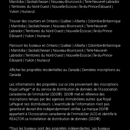
Manitoba
|
Saskatchewan
|
Nouveau-Brunswick
|
Terre-Neuve-et-Labrador
|
Territoires du Nord-Ouest
|
Nouvelle-Écosse
|
Île-du-Prince-Édouard
|
Yukon
|
Nunavut
.
Trouver des courtiers en
Ontario
|
Québec
|
Alberta
|
Colombie-Britannique
|
Manitoba
|
Saskatchewan
|
Nouveau-Brunswick
|
Terre-Neuve-et-
Labrador
|
Territoires du Nord-Ouest
|
Nouvelle-Écosse
|
Île-du-Prince-
Édouard
|
Yukon
|
Nunavut
Parcourir les bureaux en
Ontario
|
Québec
|
Alberta
|
Colombie-Britannique
|
Manitoba
|
Saskatchewan
|
Nouveau-Brunswick
|
Terre-Neuve-et-
Labrador
|
Territoires du Nord-Ouest
|
Nouvelle-Écosse
|
Île-du-Prince-
Édouard
|
Yukon
|
Nunavut
Afficher les propriétés résidentielles au Canada
|
Dernières inscriptions au
Canada
Les informations des propriétés sur ce site proviennent des inscriptions
Royal LePage
MD
et du service de distribution de données de l'Association
canadienne de l’immobilier (SDD®). SDD® met en référence des
inscriptions tenues par des agences immobilières autres que Royal
LePage et ses distributeurs. L'exactitude de l'information n'est pas
garantie et devrait être indépendamment vérifiée. La marque DDF®
appartient à l'Association canadienne de l’immobilier (ACI) et identifie le
REALTOR.ca Installation de distribution de données (SDD®).
*Tous les bureaux sont des propriétés indépendantes. Les bureaux