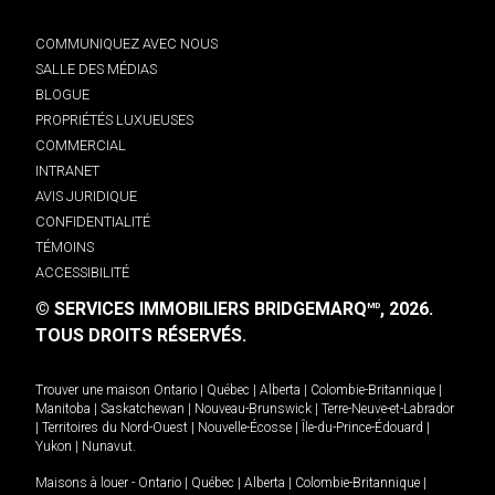
COMMUNIQUEZ AVEC NOUS
SALLE DES MÉDIAS
BLOGUE
PROPRIÉTÉS LUXUEUSES
COMMERCIAL
INTRANET
AVIS JURIDIQUE
CONFIDENTIALITÉ
TÉMOINS
ACCESSIBILITÉ
© SERVICES IMMOBILIERS BRIDGEMARQ
, 2026.
MD
TOUS DROITS RÉSERVÉS.
Trouver une maison
Ontario
|
Québec
|
Alberta
|
Colombie-Britannique
|
Manitoba
|
Saskatchewan
|
Nouveau-Brunswick
|
Terre-Neuve-et-Labrador
|
Territoires du Nord-Ouest
|
Nouvelle-Écosse
|
Île-du-Prince-Édouard
|
Yukon
|
Nunavut
.
Maisons à louer -
Ontario
|
Québec
|
Alberta
|
Colombie-Britannique
|