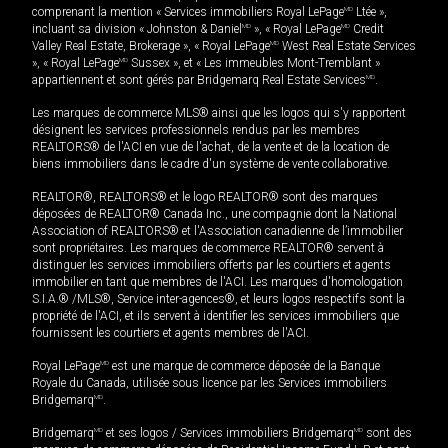
comprenant la mention « Services immobiliers Royal LePage
MD
Ltée »,
incluant sa division « Johnston & Daniel
MD
», « Royal LePage
MD
Credit
Valley Real Estate, Brokerage », « Royal LePage
MD
West Real Estate Services
», « Royal LePage
MD
Sussex », et « Les immeubles Mont-Tremblant »
appartiennent et sont gérés par Bridgemarq Real Estate Services
MD
.
Les marques de commerce MLS® ainsi que les logos qui s'y rapportent
désignent les services professionnels rendus par les membres
REALTORS® de l'ACI en vue de l'achat, de la vente et de la location de
biens immobiliers dans le cadre d'un système de vente collaborative.
REALTOR®, REALTORS® et le logo REALTOR® sont des marques
déposées de REALTOR® Canada Inc., une compagnie dont la National
Association of REALTORS® et l'Association canadienne de l’immobilier
sont propriétaires. Les marques de commerce REALTOR® servent à
distinguer les services immobiliers offerts par les courtiers et agents
immobilier en tant que membres de l'ACI. Les marques d'homologation
S.I.A.® /MLS®, Service inter-agences®, et leurs logos respectifs sont la
propriété de l'ACI, et ils servent à identifier les services immobiliers que
fournissent les courtiers et agents membres de l'ACI.
Royal LePage
MD
est une marque de commerce déposée de la Banque
Royale du Canada, utilisée sous licence par les Services immobiliers
Bridgemarq
MD
.
Bridgemarq
MD
et ses logos / Services immobiliers Bridgemarq
MD
sont des