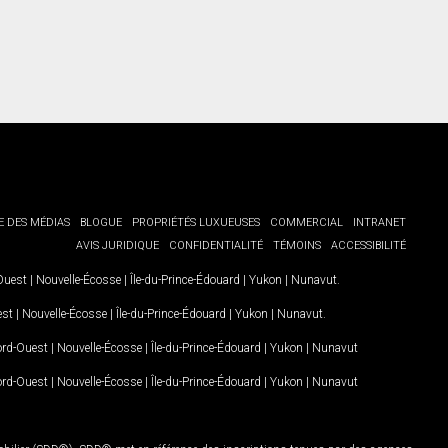
E DES MÉDIAS
BLOGUE
PROPRIÉTÉS LUXUEUSES
COMMERCIAL
INTRANET
AVIS JURIDIQUE
CONFIDENTIALITÉ
TÉMOINS
ACCESSIBILITÉ
-Ouest
|
Nouvelle-Écosse
|
Île-du-Prince-Édouard
|
Yukon
|
Nunavut
.
est
|
Nouvelle-Écosse
|
Île-du-Prince-Édouard
|
Yukon
|
Nunavut
.
Nord-Ouest
|
Nouvelle-Écosse
|
Île-du-Prince-Édouard
|
Yukon
|
Nunavut
Nord-Ouest
|
Nouvelle-Écosse
|
Île-du-Prince-Édouard
|
Yukon
|
Nunavut