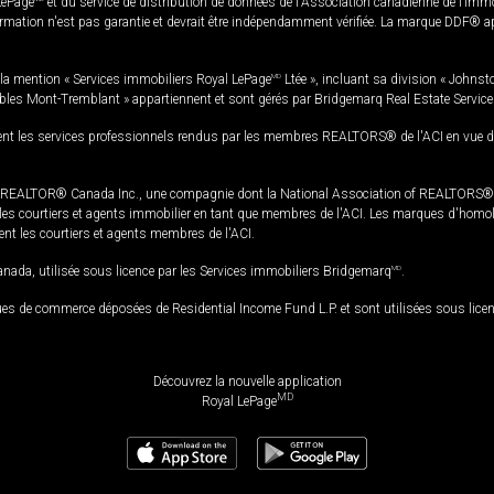
LePage
et du service de distribution de données de l'Association canadienne de l’im
rmation n'est pas garantie et devrait être indépendamment vérifiée. La marque DDF® appa
la mention « Services immobiliers Royal LePage
MD
Ltée », incluant sa division « Johnst
bles Mont-Tremblant » appartiennent et sont gérés par Bridgemarq Real Estate Servic
 les services professionnels rendus par les membres REALTORS® de l'ACI en vue de l'a
TOR® Canada Inc., une compagnie dont la National Association of REALTORS® et l'
s courtiers et agents immobilier en tant que membres de l'ACI. Les marques d'homolog
ssent les courtiers et agents membres de l'ACI.
da, utilisée sous licence par les Services immobiliers Bridgemarq
MD
.
s de commerce déposées de Residential Income Fund L.P. et sont utilisées sous lice
Découvrez la nouvelle application
MD
Royal LePage