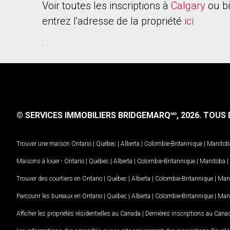
Voir toutes les inscriptions à
Calgary
ou b
entrez l'adresse de la propriété
ici
.
© SERVICES IMMOBILIERS BRIDGEMARQ
, 2026.
TOUS D
MD
Trouver une maison
Ontario
|
Québec
|
Alberta
|
Colombie-Britannique
|
Manitob
Maisons à louer -
Ontario
|
Québec
|
Alberta
|
Colombie-Britannique
|
Manitoba
|
Trouver des courtiers en
Ontario
|
Québec
|
Alberta
|
Colombie-Britannique
|
Man
Parcourir les bureaux en
Ontario
|
Québec
|
Alberta
|
Colombie-Britannique
|
Man
Afficher les propriétés résidentielles au Canada
|
Dernières inscriptions au Cana