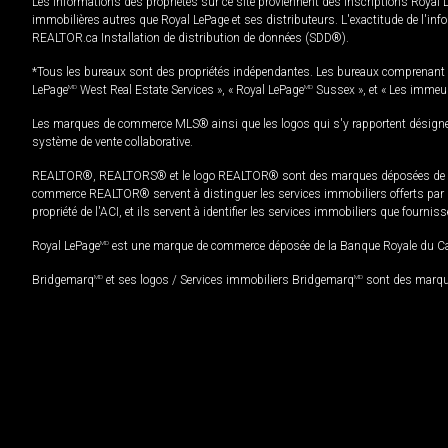
Les informations des propriétés sur ce site proviennent des inscriptions Royal 
immobilières autres que Royal LePage et ses distributeurs. L'exactitude de l'info
REALTOR.ca Installation de distribution de données (SDD®).
*Tous les bureaux sont des propriétés indépendantes. Les bureaux comprenant 
LePage
MD
West Real Estate Services », « Royal LePage
MD
Sussex », et « Les immeu
Les marques de commerce MLS® ainsi que les logos qui s'y rapportent désignent
système de vente collaborative.
REALTOR®, REALTORS® et le logo REALTOR® sont des marques déposées de REAL
commerce REALTOR® servent à distinguer les services immobiliers offerts par le
propriété de l'ACI, et ils servent à identifier les services immobiliers que fourni
Royal LePage
MD
est une marque de commerce déposée de la Banque Royale du Cana
Bridgemarq
MD
et ses logos / Services immobiliers Bridgemarq
MD
sont des marque