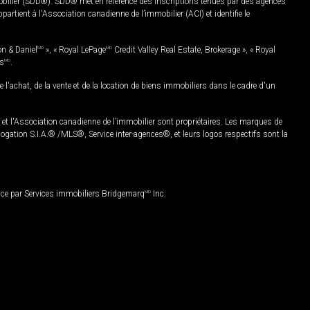
mobilier (SDD®). SDD® met en référence des inscriptions tenues par des agences
rtient à l'Association canadienne de l’immobilier (ACI) et identifie le
on & Daniel
MD
», « Royal LePage
MD
Credit Valley Real Estate, Brokerage », « Royal
es
MD
.
chat, de la vente et de la location de biens immobiliers dans le cadre d'un
Association canadienne de l’immobilier sont propriétaires. Les marques de
ation S.I.A.® /MLS®, Service inter-agences®, et leurs logos respectifs sont la
nce par Services immobiliers Bridgemarq
MD
Inc.