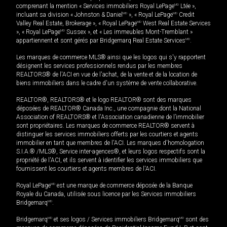
comprenant la mention « Services immobiliers Royal LePage
MD
Ltée »,
incluant sa division « Johnston & Daniel
MD
», « Royal LePage
MD
Credit
Valley Real Estate, Brokerage », « Royal LePage
MD
West Real Estate Services
», « Royal LePage
MD
Sussex », et « Les immeubles Mont-Tremblant »
appartiennent et sont gérés par Bridgemarq Real Estate Services
MD
.
Les marques de commerce MLS® ainsi que les logos qui s'y rapportent
désignent les services professionnels rendus par les membres
REALTORS® de l'ACI en vue de l'achat, de la vente et de la location de
biens immobiliers dans le cadre d'un système de vente collaborative.
REALTOR®, REALTORS® et le logo REALTOR® sont des marques
déposées de REALTOR® Canada Inc., une compagnie dont la National
Association of REALTORS® et l'Association canadienne de l’immobilier
sont propriétaires. Les marques de commerce REALTOR® servent à
distinguer les services immobiliers offerts par les courtiers et agents
immobilier en tant que membres de l'ACI. Les marques d'homologation
S.I.A.® /MLS®, Service inter-agences®, et leurs logos respectifs sont la
propriété de l'ACI, et ils servent à identifier les services immobiliers que
fournissent les courtiers et agents membres de l'ACI.
Royal LePage
MD
est une marque de commerce déposée de la Banque
Royale du Canada, utilisée sous licence par les Services immobiliers
Bridgemarq
MD
.
Bridgemarq
MD
et ses logos / Services immobiliers Bridgemarq
MD
sont des