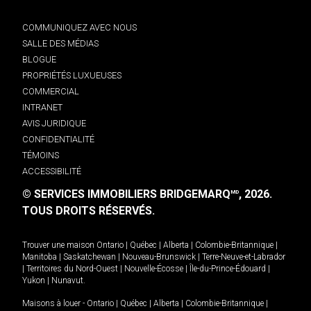
COMMUNIQUEZ AVEC NOUS
SALLE DES MÉDIAS
BLOGUE
PROPRIÉTÉS LUXUEUSES
COMMERCIAL
INTRANET
AVIS JURIDIQUE
CONFIDENTIALITÉ
TÉMOINS
ACCESSIBILITÉ
© SERVICES IMMOBILIERS BRIDGEMARQ
, 2026.
MD
TOUS DROITS RÉSERVÉS.
Trouver une maison
Ontario
|
Québec
|
Alberta
|
Colombie-Britannique
|
Manitoba
|
Saskatchewan
|
Nouveau-Brunswick
|
Terre-Neuve-et-Labrador
|
Territoires du Nord-Ouest
|
Nouvelle-Écosse
|
Île-du-Prince-Édouard
|
Yukon
|
Nunavut
.
Maisons à louer -
Ontario
|
Québec
|
Alberta
|
Colombie-Britannique
|