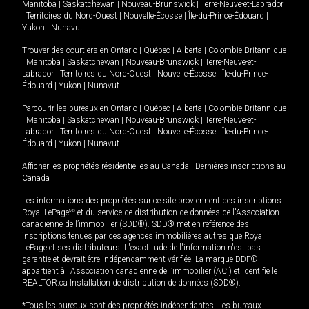
Manitoba
|
Saskatchewan
|
Nouveau-Brunswick
|
Terre-Neuve-et-Labrador
|
Territoires du Nord-Ouest
|
Nouvelle-Écosse
|
Île-du-Prince-Édouard
|
Yukon
|
Nunavut
.
Trouver des courtiers en
Ontario
|
Québec
|
Alberta
|
Colombie-Britannique
|
Manitoba
|
Saskatchewan
|
Nouveau-Brunswick
|
Terre-Neuve-et-
Labrador
|
Territoires du Nord-Ouest
|
Nouvelle-Écosse
|
Île-du-Prince-
Édouard
|
Yukon
|
Nunavut
Parcourir les bureaux en
Ontario
|
Québec
|
Alberta
|
Colombie-Britannique
|
Manitoba
|
Saskatchewan
|
Nouveau-Brunswick
|
Terre-Neuve-et-
Labrador
|
Territoires du Nord-Ouest
|
Nouvelle-Écosse
|
Île-du-Prince-
Édouard
|
Yukon
|
Nunavut
Afficher les propriétés résidentielles au Canada
|
Dernières inscriptions au
Canada
Les informations des propriétés sur ce site proviennent des inscriptions
Royal LePage
MD
et du service de distribution de données de l'Association
canadienne de l’immobilier (SDD®). SDD® met en référence des
inscriptions tenues par des agences immobilières autres que Royal
LePage et ses distributeurs. L'exactitude de l'information n'est pas
garantie et devrait être indépendamment vérifiée. La marque DDF®
appartient à l'Association canadienne de l’immobilier (ACI) et identifie le
REALTOR.ca Installation de distribution de données (SDD®).
*Tous les bureaux sont des propriétés indépendantes. Les bureaux