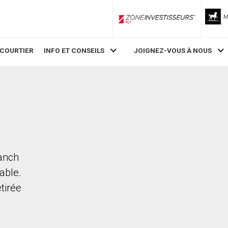
ZoneInvestisseurs RLP
 COURTIER
INFO ET CONSEILS
JOIGNEZ-VOUS À NOUS
Ranch
able.
etirée