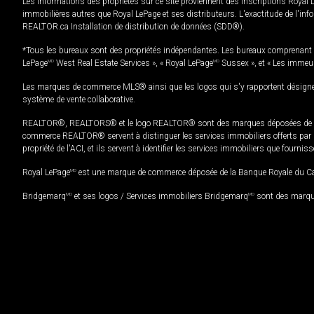
Les informations des propriétés sur ce site proviennent des inscriptions Royal 
immobilières autres que Royal LePage et ses distributeurs. L'exactitude de l'info
REALTOR.ca Installation de distribution de données (SDD®).
*Tous les bureaux sont des propriétés indépendantes. Les bureaux comprenant 
LePage
MD
West Real Estate Services », « Royal LePage
MD
Sussex », et « Les immeu
Les marques de commerce MLS® ainsi que les logos qui s'y rapportent désignent
système de vente collaborative.
REALTOR®, REALTORS® et le logo REALTOR® sont des marques déposées de REAL
commerce REALTOR® servent à distinguer les services immobiliers offerts par le
propriété de l'ACI, et ils servent à identifier les services immobiliers que fourni
Royal LePage
MD
est une marque de commerce déposée de la Banque Royale du Cana
Bridgemarq
MD
et ses logos / Services immobiliers Bridgemarq
MD
sont des marque