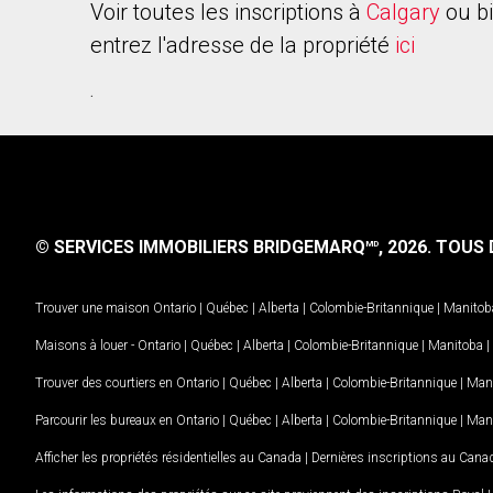
Voir toutes les inscriptions à
Calgary
ou b
entrez l'adresse de la propriété
ici
.
© SERVICES IMMOBILIERS BRIDGEMARQ
, 2026.
TOUS D
MD
Trouver une maison
Ontario
|
Québec
|
Alberta
|
Colombie-Britannique
|
Manitob
Maisons à louer -
Ontario
|
Québec
|
Alberta
|
Colombie-Britannique
|
Manitoba
|
Trouver des courtiers en
Ontario
|
Québec
|
Alberta
|
Colombie-Britannique
|
Man
Parcourir les bureaux en
Ontario
|
Québec
|
Alberta
|
Colombie-Britannique
|
Man
Afficher les propriétés résidentielles au Canada
|
Dernières inscriptions au Cana