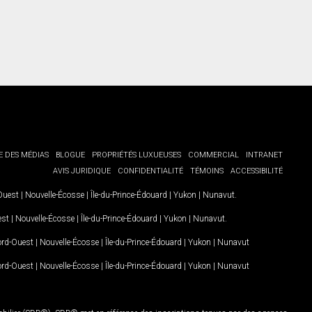
E DES MÉDIAS
BLOGUE
PROPRIÉTÉS LUXUEUSES
COMMERCIAL
INTRANET
AVIS JURIDIQUE
CONFIDENTIALITÉ
TÉMOINS
ACCESSIBILITÉ
-Ouest
|
Nouvelle-Écosse
|
Île-du-Prince-Édouard
|
Yukon
|
Nunavut
.
est
|
Nouvelle-Écosse
|
Île-du-Prince-Édouard
|
Yukon
|
Nunavut
.
Nord-Ouest
|
Nouvelle-Écosse
|
Île-du-Prince-Édouard
|
Yukon
|
Nunavut
Nord-Ouest
|
Nouvelle-Écosse
|
Île-du-Prince-Édouard
|
Yukon
|
Nunavut