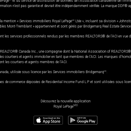
LePage
et du service de distribution de données de l'Association canadienne de l’im
rmation n'est pas garantie et devrait être indépendamment vérifiée. La marque DDF® appa
la mention « Services immobiliers Royal LePage
MD
Ltée », incluant sa division « Johnst
bles Mont-Tremblant » appartiennent et sont gérés par Bridgemarq Real Estate Servic
 les services professionnels rendus par les membres REALTORS® de l'ACI en vue de l'a
TOR® Canada Inc., une compagnie dont la National Association of REALTORS® et l'
s courtiers et agents immobilier en tant que membres de l'ACI. Les marques d'homolog
ssent les courtiers et agents membres de l'ACI.
da, utilisée sous licence par les Services immobiliers Bridgemarq
MD
.
s de commerce déposées de Residential Income Fund L.P. et sont utilisées sous lice
Découvrez la nouvelle application
MD
Royal LePage