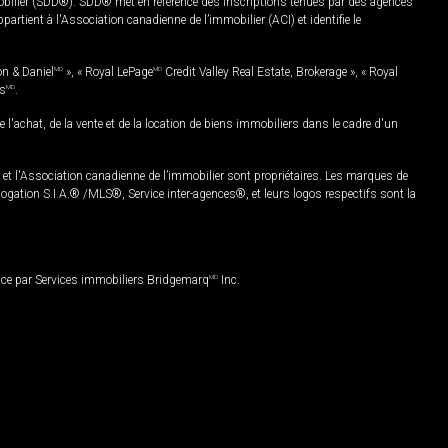
mobilier (SDD®). SDD® met en référence des inscriptions tenues par des agences
rtient à l'Association canadienne de l’immobilier (ACI) et identifie le
on & Daniel
MD
», « Royal LePage
MD
Credit Valley Real Estate, Brokerage », « Royal
es
MD
.
chat, de la vente et de la location de biens immobiliers dans le cadre d'un
Association canadienne de l’immobilier sont propriétaires. Les marques de
ation S.I.A.® /MLS®, Service inter-agences®, et leurs logos respectifs sont la
nce par Services immobiliers Bridgemarq
MD
Inc.