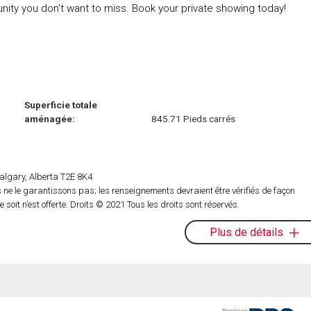
tunity you don’t want to miss. Book your private showing today!
Superficie totale
aménagée:
845.71 Pieds carrés
lgary, Alberta T2E 8K4
ne le garantissons pas; les renseignements devraient être vérifiés de façon
oit n’est offerte. Droits © 2021 Tous les droits sont réservés.
Plus de détails