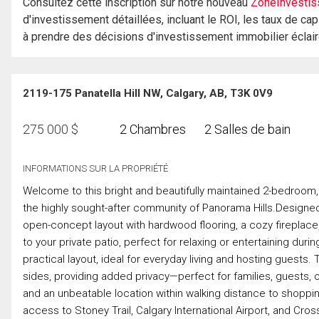
Consultez cette inscription sur notre nouveau
ZoneInvestis
d'investissement détaillées, incluant le ROI, les taux de cap
à prendre des décisions d'investissement immobilier éclai
2119-175 Panatella Hill NW, Calgary, AB, T3K 0V9
275 000
$
2 Chambres
2 Salles de bain
INFORMATIONS SUR LA PROPRIÉTÉ
Welcome to this bright and beautifully maintained 2-bedroom, 
the highly sought-after community of Panorama Hills.Designed 
open-concept layout with hardwood flooring, a cozy fireplace, 
to your private patio, perfect for relaxing or entertaining d
practical layout, ideal for everyday living and hosting guest
sides, providing added privacy—perfect for families, guests,
and an unbeatable location within walking distance to shoppin
access to Stoney Trail, Calgary International Airport, and Cross