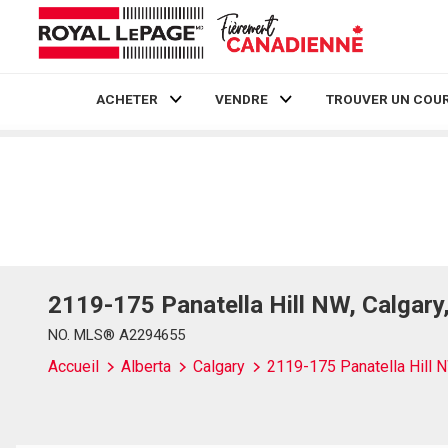
ACHETER
VENDRE
TROUVER UN COUR
Live
En Direct
2119-175 Panatella Hill NW, Calgary
NO. MLS® A2294655
Accueil
Alberta
Calgary
2119-175 Panatella Hill 