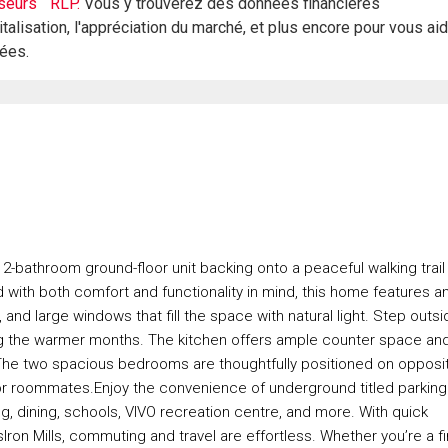
seurs
RLP.
Vous y trouverez des données financières
italisation, l'appréciation du marché, et plus encore pour vous ai
rées.
2-bathroom ground-floor unit backing onto a peaceful walking trail 
with both comfort and functionality in mind, this home features a
and large windows that fill the space with natural light. Step outsi
uring the warmer months. The kitchen offers ample counter space an
s. The two spacious bedrooms are thoughtfully positioned on opposi
 or roommates.Enjoy the convenience of underground titled parking
g, dining, schools, VIVO recreation centre, and more. With quick
Iron Mills, commuting and travel are effortless. Whether you’re a fi