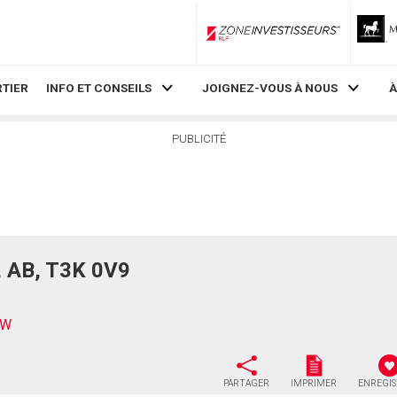
ZoneInvestisseurs RLP
TIER
INFO ET CONSEILS
JOIGNEZ-VOUS À NOUS
À
PUBLICITÉ
, AB, T3K 0V9
NW
PARTAGER
IMPRIMER
ENREGI