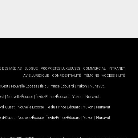
E DES MÉDIAS
BLOGUE
PROPRIÉTÉS LUXUEUSES
COMMERCIAL
INTRANET
AVIS JURIDIQUE
CONFIDENTIALITÉ
TÉMOINS
ACCESSIBILITÉ
-Ouest
|
Nouvelle-Écosse
|
Île-du-Prince-Édouard
|
Yukon
|
Nunavut
.
est
|
Nouvelle-Écosse
|
Île-du-Prince-Édouard
|
Yukon
|
Nunavut
.
Nord-Ouest
|
Nouvelle-Écosse
|
Île-du-Prince-Édouard
|
Yukon
|
Nunavut
Nord-Ouest
|
Nouvelle-Écosse
|
Île-du-Prince-Édouard
|
Yukon
|
Nunavut