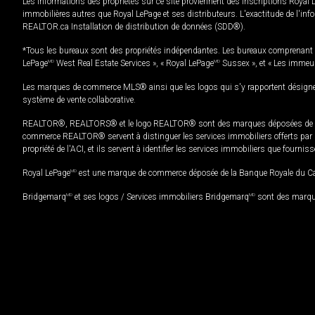
Les informations des propriétés sur ce site proviennent des inscriptions Royal 
immobilières autres que Royal LePage et ses distributeurs. L'exactitude de l'info
REALTOR.ca Installation de distribution de données (SDD®).
*Tous les bureaux sont des propriétés indépendantes. Les bureaux comprenant 
LePage
MD
West Real Estate Services », « Royal LePage
MD
Sussex », et « Les immeu
Les marques de commerce MLS® ainsi que les logos qui s'y rapportent désignent
système de vente collaborative.
REALTOR®, REALTORS® et le logo REALTOR® sont des marques déposées de REAL
commerce REALTOR® servent à distinguer les services immobiliers offerts par le
propriété de l'ACI, et ils servent à identifier les services immobiliers que fourni
Royal LePage
MD
est une marque de commerce déposée de la Banque Royale du Cana
Bridgemarq
MD
et ses logos / Services immobiliers Bridgemarq
MD
sont des marque