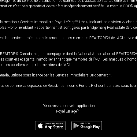
LePage
et du service de distribution de données de l'Association canadienne de l’im
rmation n'est pas garantie et devrait être indépendamment vérifiée. La marque DDF® appa
la mention « Services immobiliers Royal LePage
MD
Ltée », incluant sa division « Johnst
bles Mont-Tremblant » appartiennent et sont gérés par Bridgemarq Real Estate Servic
 les services professionnels rendus par les membres REALTORS® de l'ACI en vue de l'a
TOR® Canada Inc., une compagnie dont la National Association of REALTORS® et l'
s courtiers et agents immobilier en tant que membres de l'ACI. Les marques d'homolog
ssent les courtiers et agents membres de l'ACI.
da, utilisée sous licence par les Services immobiliers Bridgemarq
MD
.
s de commerce déposées de Residential Income Fund L.P. et sont utilisées sous lice
Découvrez la nouvelle application
MD
Royal LePage