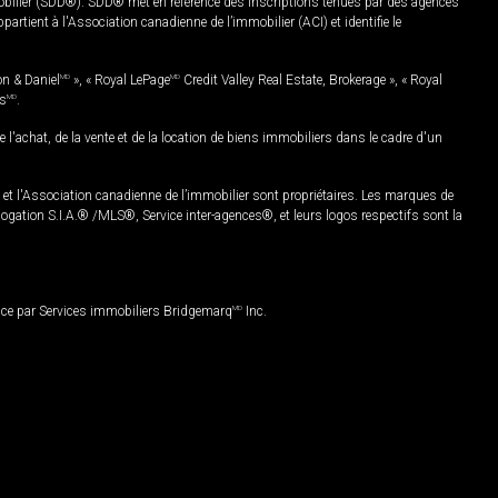
mobilier (SDD®). SDD® met en référence des inscriptions tenues par des agences
rtient à l'Association canadienne de l’immobilier (ACI) et identifie le
on & Daniel
MD
», « Royal LePage
MD
Credit Valley Real Estate, Brokerage », « Royal
es
MD
.
chat, de la vente et de la location de biens immobiliers dans le cadre d'un
Association canadienne de l’immobilier sont propriétaires. Les marques de
ation S.I.A.® /MLS®, Service inter-agences®, et leurs logos respectifs sont la
nce par Services immobiliers Bridgemarq
MD
Inc.