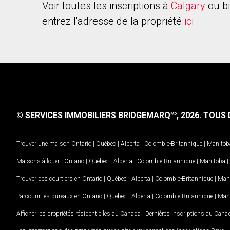
Voir toutes les inscriptions à
Calgary
ou b
entrez l'adresse de la propriété
ici
.
© SERVICES IMMOBILIERS BRIDGEMARQ
, 2026.
TOUS D
MD
Trouver une maison
Ontario
|
Québec
|
Alberta
|
Colombie-Britannique
|
Manitob
Maisons à louer -
Ontario
|
Québec
|
Alberta
|
Colombie-Britannique
|
Manitoba
|
Trouver des courtiers en
Ontario
|
Québec
|
Alberta
|
Colombie-Britannique
|
Man
Parcourir les bureaux en
Ontario
|
Québec
|
Alberta
|
Colombie-Britannique
|
Man
Afficher les propriétés résidentielles au Canada
|
Dernières inscriptions au Cana