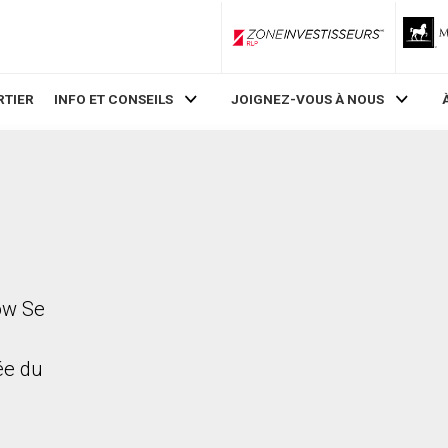
ZoneInvestisseurs RLP
RTIER
INFO ET CONSEILS
JOIGNEZ-VOUS À NOUS
ow Se
rée du