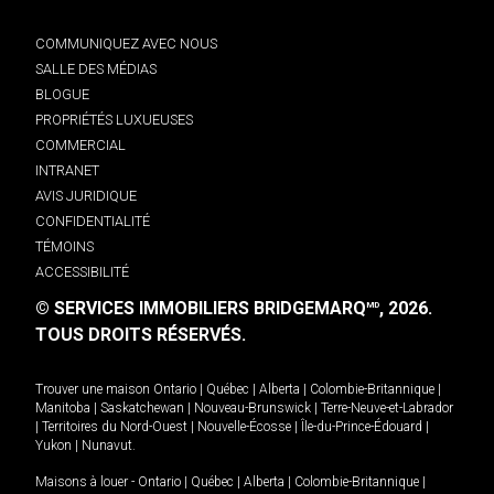
COMMUNIQUEZ AVEC NOUS
SALLE DES MÉDIAS
BLOGUE
PROPRIÉTÉS LUXUEUSES
COMMERCIAL
INTRANET
AVIS JURIDIQUE
CONFIDENTIALITÉ
TÉMOINS
ACCESSIBILITÉ
© SERVICES IMMOBILIERS BRIDGEMARQ
, 2026.
MD
TOUS DROITS RÉSERVÉS.
Trouver une maison
Ontario
|
Québec
|
Alberta
|
Colombie-Britannique
|
Manitoba
|
Saskatchewan
|
Nouveau-Brunswick
|
Terre-Neuve-et-Labrador
|
Territoires du Nord-Ouest
|
Nouvelle-Écosse
|
Île-du-Prince-Édouard
|
Yukon
|
Nunavut
.
Maisons à louer -
Ontario
|
Québec
|
Alberta
|
Colombie-Britannique
|