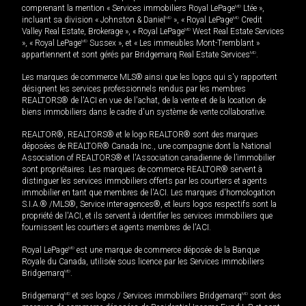
comprenant la mention « Services immobiliers Royal LePage
MD
Ltée »,
incluant sa division « Johnston & Daniel
MD
», « Royal LePage
MD
Credit
Valley Real Estate, Brokerage », « Royal LePage
MD
West Real Estate Services
», « Royal LePage
MD
Sussex », et « Les immeubles Mont-Tremblant »
appartiennent et sont gérés par Bridgemarq Real Estate Services
MD
.
Les marques de commerce MLS® ainsi que les logos qui s'y rapportent
désignent les services professionnels rendus par les membres
REALTORS® de l'ACI en vue de l'achat, de la vente et de la location de
biens immobiliers dans le cadre d'un système de vente collaborative.
REALTOR®, REALTORS® et le logo REALTOR® sont des marques
déposées de REALTOR® Canada Inc., une compagnie dont la National
Association of REALTORS® et l'Association canadienne de l’immobilier
sont propriétaires. Les marques de commerce REALTOR® servent à
distinguer les services immobiliers offerts par les courtiers et agents
immobilier en tant que membres de l'ACI. Les marques d'homologation
S.I.A.® /MLS®, Service inter-agences®, et leurs logos respectifs sont la
propriété de l'ACI, et ils servent à identifier les services immobiliers que
fournissent les courtiers et agents membres de l'ACI.
Royal LePage
MD
est une marque de commerce déposée de la Banque
Royale du Canada, utilisée sous licence par les Services immobiliers
Bridgemarq
MD
.
Bridgemarq
MD
et ses logos / Services immobiliers Bridgemarq
MD
sont des