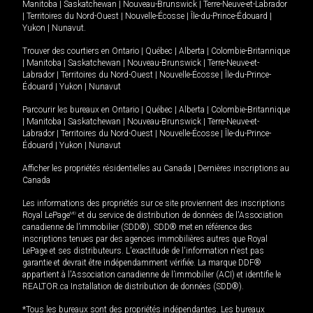
Manitoba
|
Saskatchewan
|
Nouveau-Brunswick
|
Terre-Neuve-et-Labrador
|
Territoires du Nord-Ouest
|
Nouvelle-Écosse
|
Île-du-Prince-Édouard
|
Yukon
|
Nunavut
.
Trouver des courtiers en
Ontario
|
Québec
|
Alberta
|
Colombie-Britannique
|
Manitoba
|
Saskatchewan
|
Nouveau-Brunswick
|
Terre-Neuve-et-
Labrador
|
Territoires du Nord-Ouest
|
Nouvelle-Écosse
|
Île-du-Prince-
Édouard
|
Yukon
|
Nunavut
Parcourir les bureaux en
Ontario
|
Québec
|
Alberta
|
Colombie-Britannique
|
Manitoba
|
Saskatchewan
|
Nouveau-Brunswick
|
Terre-Neuve-et-
Labrador
|
Territoires du Nord-Ouest
|
Nouvelle-Écosse
|
Île-du-Prince-
Édouard
|
Yukon
|
Nunavut
Afficher les propriétés résidentielles au Canada
|
Dernières inscriptions au
Canada
Les informations des propriétés sur ce site proviennent des inscriptions
Royal LePage
MD
et du service de distribution de données de l'Association
canadienne de l’immobilier (SDD®). SDD® met en référence des
inscriptions tenues par des agences immobilières autres que Royal
LePage et ses distributeurs. L'exactitude de l'information n'est pas
garantie et devrait être indépendamment vérifiée. La marque DDF®
appartient à l'Association canadienne de l’immobilier (ACI) et identifie le
REALTOR.ca Installation de distribution de données (SDD®).
*Tous les bureaux sont des propriétés indépendantes. Les bureaux