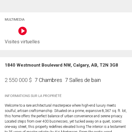
MULTIMEDIA
Visites virtuelles
1840 Westmount Boulevard NW, Calgary, AB, T2N 3G8
7 Chambres
7 Salles de bain
2 550 000
$
INFORMATIONS SUR LA PROPRIÉTÉ
Welcome to a rare architectural masterpiece where high-end luxury meets
soulful, artisan craftsmanship. Situated on a prime, expansive 8,367 sq. ft. lot,
this home offers the perfect balance of urban convenience and serene privacy.
Located steps from over 400 businesses, yet tucked away on a quiet, scenic
one-way street, this property redefines elevated living.The interior is a testament