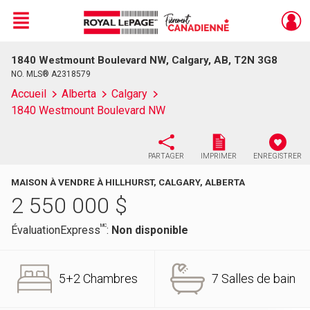
Menu
1840 Westmount Boulevard NW, Calgary, AB, T2N 3G8
Live
En Direct
NO. MLS® A2318579
Accueil
Alberta
Calgary
1840 Westmount Boulevard NW
PARTAGER
IMPRIMER
ENREGISTRER
MAISON À VENDRE À HILLHURST, CALGARY, ALBERTA
2 550 000
$
MC
ÉvaluationExpress
:
Non disponible
5+2 Chambres
7 Salles de bain