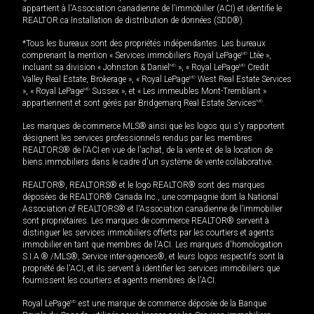
appartient à l'Association canadienne de l’immobilier (ACI) et identifie le
REALTOR.ca Installation de distribution de données (SDD®).
*Tous les bureaux sont des propriétés indépendantes. Les bureaux
comprenant la mention « Services immobiliers Royal LePage
MD
Ltée »,
incluant sa division « Johnston & Daniel
MD
», « Royal LePage
MD
Credit
Valley Real Estate, Brokerage », « Royal LePage
MD
West Real Estate Services
», « Royal LePage
MD
Sussex », et « Les immeubles Mont-Tremblant »
appartiennent et sont gérés par Bridgemarq Real Estate Services
MD
.
Les marques de commerce MLS® ainsi que les logos qui s'y rapportent
désignent les services professionnels rendus par les membres
REALTORS® de l'ACI en vue de l'achat, de la vente et de la location de
biens immobiliers dans le cadre d'un système de vente collaborative.
REALTOR®, REALTORS® et le logo REALTOR® sont des marques
déposées de REALTOR® Canada Inc., une compagnie dont la National
Association of REALTORS® et l'Association canadienne de l’immobilier
sont propriétaires. Les marques de commerce REALTOR® servent à
distinguer les services immobiliers offerts par les courtiers et agents
immobilier en tant que membres de l'ACI. Les marques d'homologation
S.I.A.® /MLS®, Service inter-agences®, et leurs logos respectifs sont la
propriété de l'ACI, et ils servent à identifier les services immobiliers que
fournissent les courtiers et agents membres de l'ACI.
Royal LePage
MD
est une marque de commerce déposée de la Banque