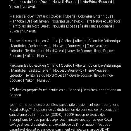
|
Territoires du Nord-Ouest
|
Nouvelle-Écosse
|
Île-du-Prince-Édouard
|
Yukon
|
Nunavut
.
Maisons à louer -
Ontario
|
Québec
|
Alberta
|
Colombie-Britannique
|
Manitoba
|
Saskatchewan
|
Nouveau-Brunswick
|
Terre-Neuve-et-Labrador
|
Territoires du Nord-Ouest
|
Nouvelle-Écosse
|
Île-du-Prince-Édouard
|
Yukon
|
Nunavut
.
Trouver des courtiers en
Ontario
|
Québec
|
Alberta
|
Colombie-Britannique
|
Manitoba
|
Saskatchewan
|
Nouveau-Brunswick
|
Terre-Neuve-et-
Labrador
|
Territoires du Nord-Ouest
|
Nouvelle-Écosse
|
Île-du-Prince-
Édouard
|
Yukon
|
Nunavut
Parcourir les bureaux en
Ontario
|
Québec
|
Alberta
|
Colombie-Britannique
|
Manitoba
|
Saskatchewan
|
Nouveau-Brunswick
|
Terre-Neuve-et-
Labrador
|
Territoires du Nord-Ouest
|
Nouvelle-Écosse
|
Île-du-Prince-
Édouard
|
Yukon
|
Nunavut
Afficher les propriétés résidentielles au Canada
|
Dernières inscriptions au
Canada
Les informations des propriétés sur ce site proviennent des inscriptions
Royal LePage
MD
et du service de distribution de données de l'Association
canadienne de l’immobilier (SDD®). SDD® met en référence des
inscriptions tenues par des agences immobilières autres que Royal
LePage et ses distributeurs. L'exactitude de l'information n'est pas
garantie et devrait être indépendamment vérifiée. La marque DDF®