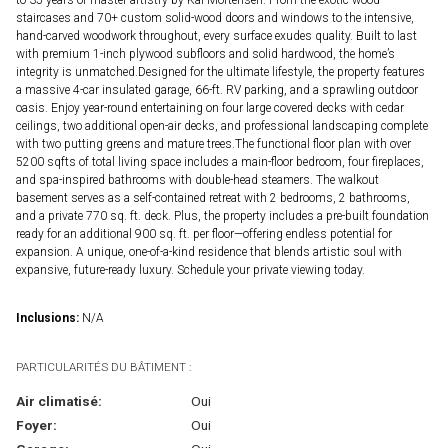
to 35 years of master artistry by Kai Mortensen. From the exotic wood
staircases and 70+ custom solid-wood doors and windows to the intensive,
hand-carved woodwork throughout, every surface exudes quality. Built to last
with premium 1-inch plywood subfloors and solid hardwood, the home’s
integrity is unmatched.Designed for the ultimate lifestyle, the property features
a massive 4-car insulated garage, 66-ft. RV parking, and a sprawling outdoor
oasis. Enjoy year-round entertaining on four large covered decks with cedar
ceilings, two additional open-air decks, and professional landscaping complete
with two putting greens and mature trees.The functional floor plan with over
5200 sqfts of total living space includes a main-floor bedroom, four fireplaces,
and spa-inspired bathrooms with double-head steamers. The walkout
basement serves as a self-contained retreat with 2 bedrooms, 2 bathrooms,
and a private 770 sq. ft. deck. Plus, the property includes a pre-built foundation
ready for an additional 900 sq. ft. per floor—offering endless potential for
expansion. A unique, one-of-a-kind residence that blends artistic soul with
expansive, future-ready luxury. Schedule your private viewing today.
Inclusions:
N/A
PARTICULARITÉS DU BÂTIMENT :
Air climatisé:
Oui
Foyer:
Oui